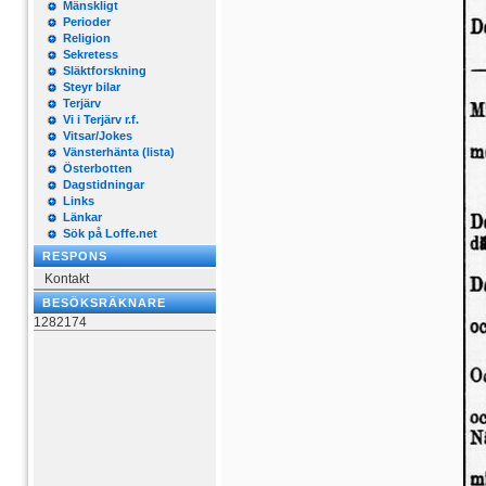
Mänskligt
Perioder
Religion
Sekretess
Släktforskning
Steyr bilar
Terjärv
Vi i Terjärv r.f.
Vitsar/Jokes
Vänsterhänta (lista)
Österbotten
Dagstidningar
Links
Länkar
Sök på Loffe.net
RESPONS
Kontakt
BESÖKSRÄKNARE
1282174