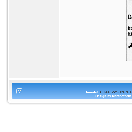
is Free Software rel
Joomla!
Design by Mamboteam