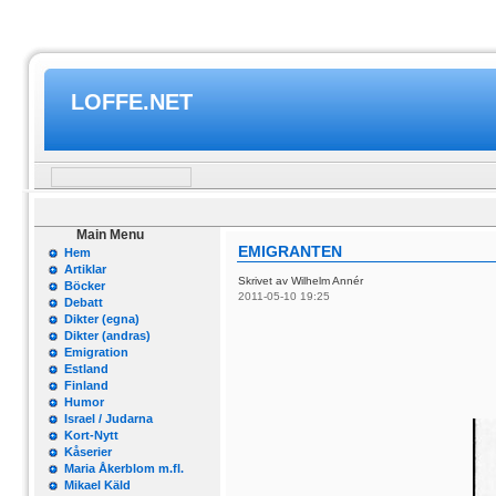
LOFFE.NET
Main Menu
EMIGRANTEN
Hem
Artiklar
Skrivet av Wilhelm Annér
Böcker
2011-05-10 19:25
Debatt
Dikter (egna)
Dikter (andras)
Emigration
Estland
Finland
Humor
Israel / Judarna
Kort-Nytt
Kåserier
Maria Åkerblom m.fl.
Mikael Käld