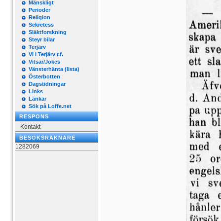
Mänskligt
Perioder
Religion
Sekretess
Släktforskning
Steyr bilar
Terjärv
Vi i Terjärv r.f.
Vitsar/Jokes
Vänsterhänta (lista)
Österbotten
Dagstidningar
Links
Länkar
Sök på Loffe.net
RESPONS
Kontakt
BESÖKSRÄKNARE
1282069