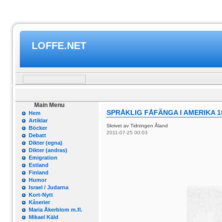
LOFFE.NET
Main Menu
SPRÅKLIG FÅFÄNGA I AMERIKA 1
Hem
Artiklar
Skrivet av Tidningen Åland
Böcker
2011-07-25 00:03
Debatt
Dikter (egna)
Dikter (andras)
Emigration
Estland
Finland
Humor
Israel / Judarna
Kort-Nytt
Kåserier
Maria Åkerblom m.fl.
Mikael Käld