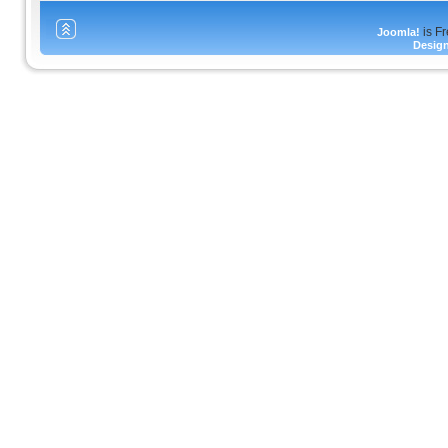
is F
Joomla!
Desig