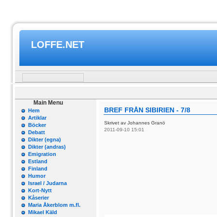
LOFFE.NET
Main Menu
BREF FRÅN SIBIRIEN - 7/8
Hem
Artiklar
Skrivet av Johannes Granö
Böcker
2011-09-10 15:01
Debatt
Dikter (egna)
Dikter (andras)
Emigration
Estland
Finland
Humor
Israel / Judarna
Kort-Nytt
Kåserier
Maria Åkerblom m.fl.
Mikael Käld