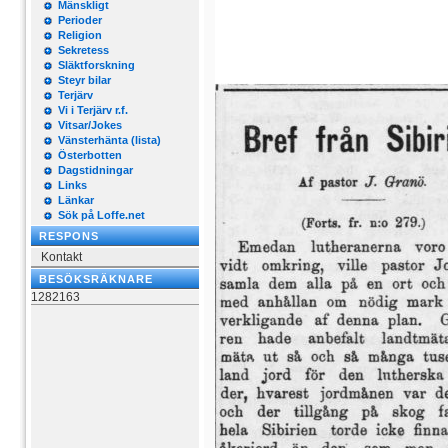
Mänskligt
Perioder
Religion
Sekretess
Släktforskning
Steyr bilar
Terjärv
Vi i Terjärv r.f.
Vitsar/Jokes
Vänsterhänta (lista)
Österbotten
Dagstidningar
Links
Länkar
Sök på Loffe.net
RESPONS
Kontakt
BESÖKSRÄKNARE
1282163