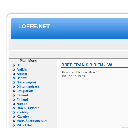
LOFFE.NET
Main Menu
BREF FRÅN SIBIRIEN - 6/8
Hem
Artiklar
Skrivet av Johannes Granö
Böcker
2011-09-10 15:23
Debatt
Dikter (egna)
Dikter (andras)
Emigration
Estland
Finland
Humor
Israel / Judarna
Kort-Nytt
Kåserier
Maria Åkerblom m.fl.
Mikael Käld