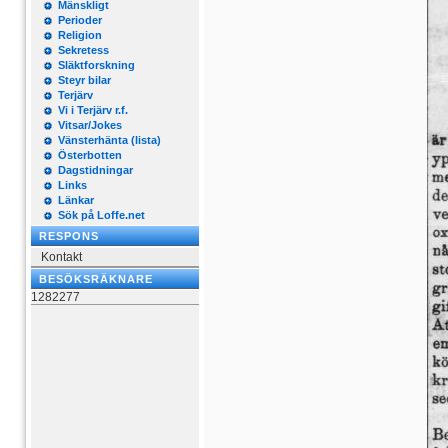
Mänskligt
Perioder
Religion
Sekretess
Släktforskning
Steyr bilar
Terjärv
Vi i Terjärv r.f.
Vitsar/Jokes
Vänsterhänta (lista)
Österbotten
Dagstidningar
Links
Länkar
Sök på Loffe.net
RESPONS
Kontakt
BESÖKSRÄKNARE
1282277