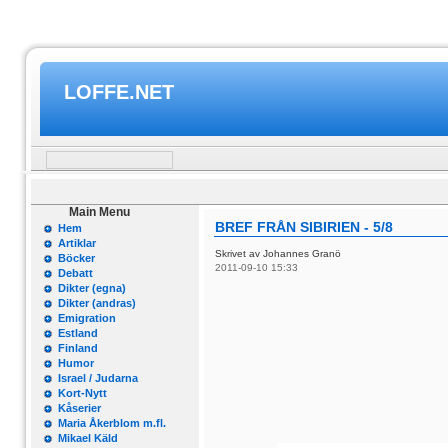
LOFFE.NET
Main Menu
BREF FRÅN SIBIRIEN - 5/8
Hem
Artiklar
Skrivet av Johannes Granö
Böcker
2011-09-10 15:33
Debatt
Dikter (egna)
Dikter (andras)
Emigration
Estland
Finland
Humor
Israel / Judarna
Kort-Nytt
Kåserier
Maria Åkerblom m.fl.
Mikael Käld