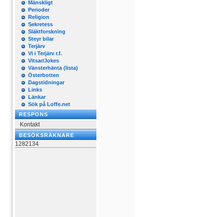
Mänskligt
Perioder
Religion
Sekretess
Släktforskning
Steyr bilar
Terjärv
Vi i Terjärv r.f.
Vitsar/Jokes
Vänsterhänta (lista)
Österbotten
Dagstidningar
Links
Länkar
Sök på Loffe.net
RESPONS
Kontakt
BESÖKSRÄKNARE
1282134