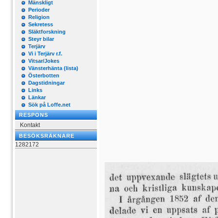
Mänskligt
Perioder
Religion
Sekretess
Släktforskning
Steyr bilar
Terjärv
Vi i Terjärv r.f.
Vitsar/Jokes
Vänsterhänta (lista)
Österbotten
Dagstidningar
Links
Länkar
Sök på Loffe.net
RESPONS
Kontakt
BESÖKSRÄKNARE
1282172