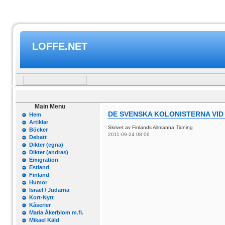
LOFFE.NET
Main Menu
DE SVENSKA KOLONISTERNA VID
Hem
Artiklar
Skrivet av Finlands Allmänna Tidning
Böcker
2011-09-24 08:06
Debatt
Dikter (egna)
Dikter (andras)
Emigration
Estland
Finland
Humor
Israel / Judarna
Kort-Nytt
Kåserier
Maria Åkerblom m.fl.
Mikael Käld