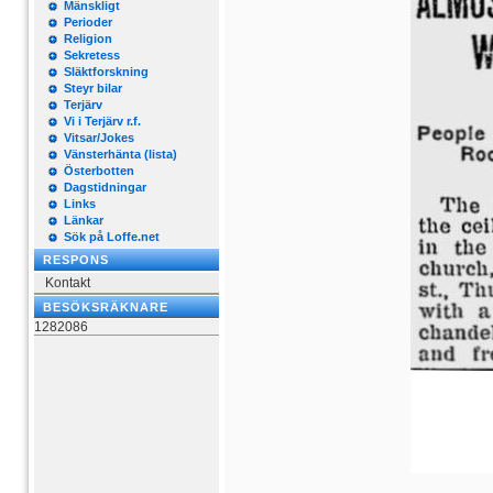
Mänskligt
Perioder
Religion
Sekretess
Släktforskning
Steyr bilar
Terjärv
Vi i Terjärv r.f.
Vitsar/Jokes
Vänsterhänta (lista)
Österbotten
Dagstidningar
Links
Länkar
Sök på Loffe.net
RESPONS
Kontakt
BESÖKSRÄKNARE
1282086