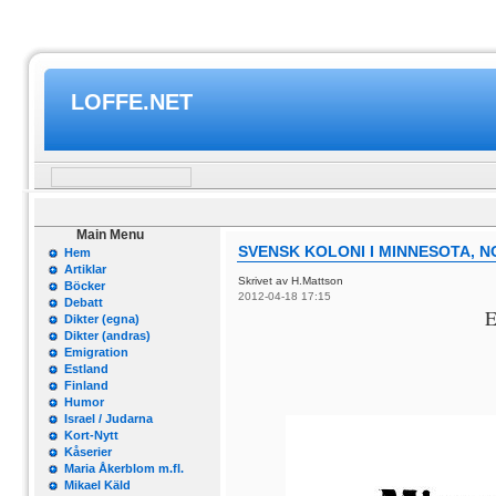
LOFFE.NET
Main Menu
SVENSK KOLONI I MINNESOTA, 
Hem
Artiklar
Skrivet av H.Mattson
Böcker
2012-04-18 17:15
Debatt
E
Dikter (egna)
Dikter (andras)
Emigration
Estland
Finland
Humor
Israel / Judarna
Kort-Nytt
Kåserier
Maria Åkerblom m.fl.
Mikael Käld