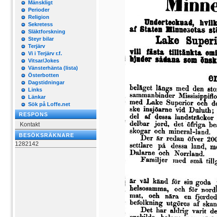
Mänskligt
Perioder
Religion
Sekretess
Släktforskning
Steyr bilar
Terjärv
Vi i Terjärv r.f.
Vitsar/Jokes
Vänsterhänta (lista)
Österbotten
Dagstidningar
Links
Länkar
Sök på Loffe.net
RESPONS
Kontakt
BESÖKSRÄKNARE
1282142