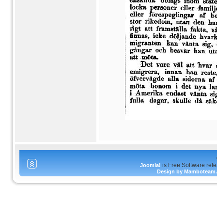
is Free Software rel
Joomla!
Design by Mamboteam