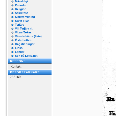
Mänskligt
Perioder
Religion
Sekretess
Släktforskning
Steyr bilar
Terjärv
Vi i Terjärv r.f.
Vitsar/Jokes
Vänsterhänta (lista)
Österbotten
Dagstidningar
Links
Länkar
Sök på Loffe.net
RESPONS
Kontakt
BESÖKSRÄKNARE
1282169