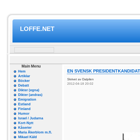
LOFFE.NET
Main Menu
EN SVENSK PRESIDENTKANDIDAT
Hem
Artiklar
Skrivet av Dalpilen
Böcker
2012-04-18 20:02
Debatt
Dikter (egna)
Dikter (andras)
Emigration
Estland
Finland
Humor
Israel / Judarna
Kort-Nytt
Kåserier
Maria Åkerblom m.fl.
Mikael Käld