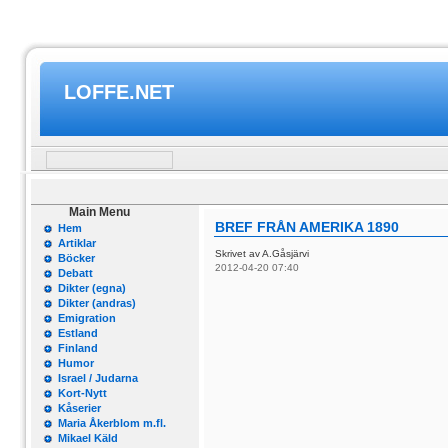
LOFFE.NET
Main Menu
BREF FRÅN AMERIKA 1890
Hem
Artiklar
Skrivet av A.Gåsjärvi
Böcker
2012-04-20 07:40
Debatt
Dikter (egna)
Dikter (andras)
Emigration
Estland
Finland
Humor
Israel / Judarna
Kort-Nytt
Kåserier
Maria Åkerblom m.fl.
Mikael Käld