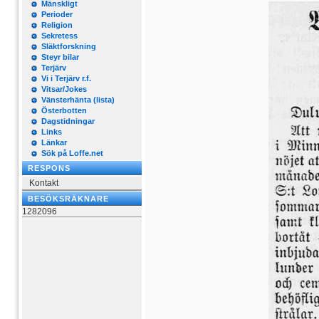
Mänskligt
Perioder
Religion
Sekretess
Släktforskning
Steyr bilar
Terjärv
Vi i Terjärv r.f.
Vitsar/Jokes
Vänsterhänta (lista)
Österbotten
Dagstidningar
Links
Länkar
Sök på Loffe.net
RESPONS
Kontakt
BESÖKSRÄKNARE
1282096