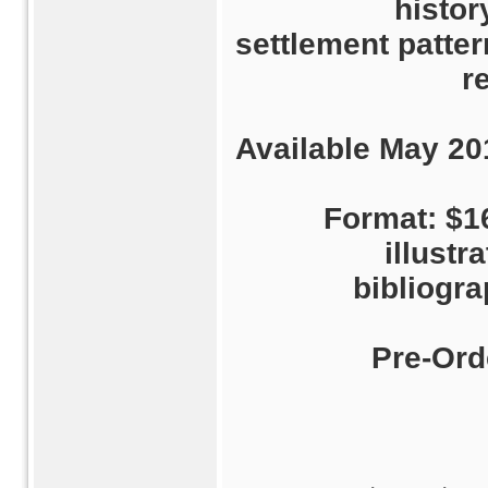
histor
settlement patter
r
Available May 20
Format: $1
illustr
bibliogr
Pre-Ord