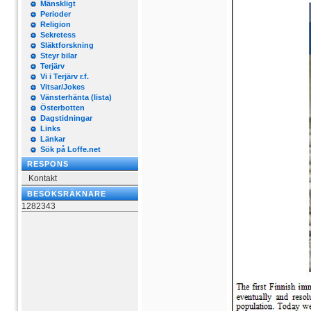
Mänskligt
Perioder
Religion
Sekretess
Släktforskning
Steyr bilar
Terjärv
Vi i Terjärv r.f.
Vitsar/Jokes
Vänsterhänta (lista)
Österbotten
Dagstidningar
Links
Länkar
Sök på Loffe.net
RESPONS
Kontakt
BESÖKSRÄKNARE
1282343