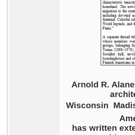
Arnold R. Alane
archit
Wisconsin  Madi
Ame
has written ext