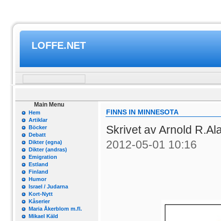
LOFFE.NET
Main Menu
FINNS IN MINNESOTA
Hem
Artiklar
Skrivet av Arnold R.A
Böcker
Debatt
2012-05-01 10:16
Dikter (egna)
Dikter (andras)
Emigration
Estland
Finland
Humor
Israel / Judarna
Kort-Nytt
Kåserier
Maria Åkerblom m.fl.
Mikael Käld