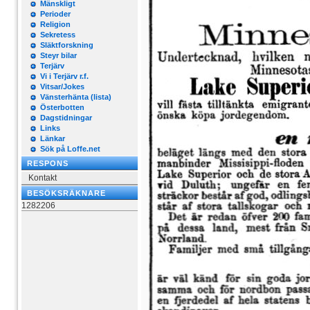
Mänskligt
Perioder
Religion
Sekretess
Släktforskning
Steyr bilar
Terjärv
Vi i Terjärv r.f.
Vitsar/Jokes
Vänsterhänta (lista)
Österbotten
Dagstidningar
Links
Länkar
Sök på Loffe.net
RESPONS
Kontakt
BESÖKSRÄKNARE
1282206