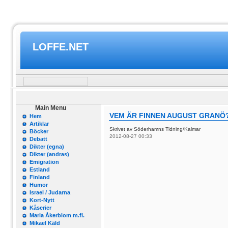
LOFFE.NET
Main Menu
VEM ÄR FINNEN AUGUST GRANÖ
Hem
Artiklar
Skrivet av Söderhamns Tidning/Kalmar
Böcker
2012-08-27 00:33
Debatt
Dikter (egna)
Dikter (andras)
Emigration
Estland
Finland
Humor
Israel / Judarna
Kort-Nytt
Kåserier
Maria Åkerblom m.fl.
Mikael Käld