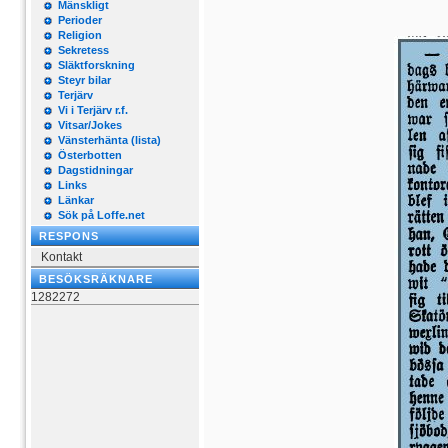
Mänskligt
Perioder
Religion
Sekretess
Släktforskning
Steyr bilar
Terjärv
Vi i Terjärv r.f.
Vitsar/Jokes
Vänsterhänta (lista)
Österbotten
Dagstidningar
Links
Länkar
Sök på Loffe.net
RESPONS
Kontakt
BESÖKSRÄKNARE
1282272