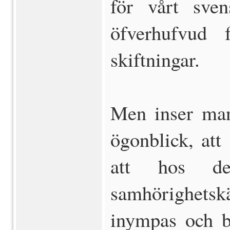
för vårt sven
öfverhufvud 
skiftningar.
Men inser man
ögonblick, att 
att hos de
samhörighetsk
inympas och be