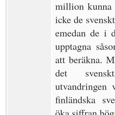
million kunna 
icke de svensk
emedan de i d
upptagna såso
att beräkna. M
det svensk
utvandringen v
finländska sve
öka siffran hög