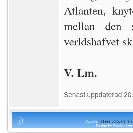
Atlanten, knyt
mellan den 
verldshafvet sk
V. Lm.
Senast uppdaterad 20
is Free Software rel
Joomla!
Design by Mamboteam