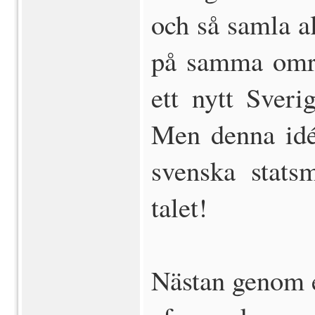
och så samla a
på samma områ
ett nytt Sveri
Men denna idé,
svenska stat
talet!
Nästan genom en