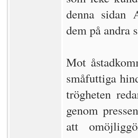
denna sidan 
dem på andra s
Mot åstadkomm
småfuttiga hin
trögheten reda
genom pressen 
att omöjligg