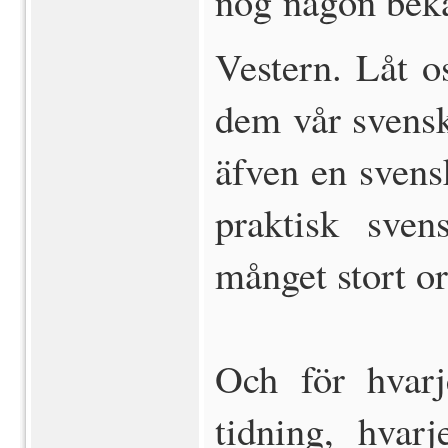
nog någon bekan
Vestern. Låt o
dem vår svensk
äfven en svens
praktisk sve
månget stort o
Och för hvarj
tidning, hvar