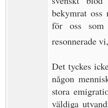
svenskt blod
bekymrat oss m
för oss som
resonnerade vi,
Det tyckes icke
någon mennisk
stora emigrat
väldiga utvand