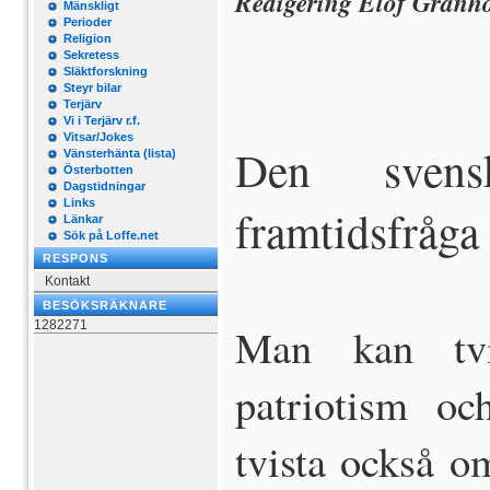
Redigering Elof Granh
Mänskligt
Perioder
Religion
Sekretess
Släktforskning
Steyr bilar
Terjärv
Vi i Terjärv r.f.
Vitsar/Jokes
Den svensk
Vänsterhänta (lista)
Österbotten
Dagstidningar
Links
framtidsfråga
Länkar
Sök på Loffe.net
RESPONS
Kontakt
BESÖKSRÄKNARE
1282271
Man kan tvi
patriotism o
tvista också o