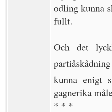
odling kunna s
fullt.
Och det lyckl
partiåskådnin
kunna enigt s
gagnerika måle
* * *