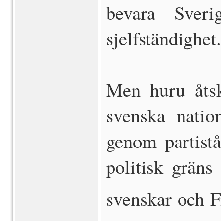
bevara Sveri
sjelfständighet.
Men huru åts
svenska natio
genom partistå
politisk gräns
svenskar och F