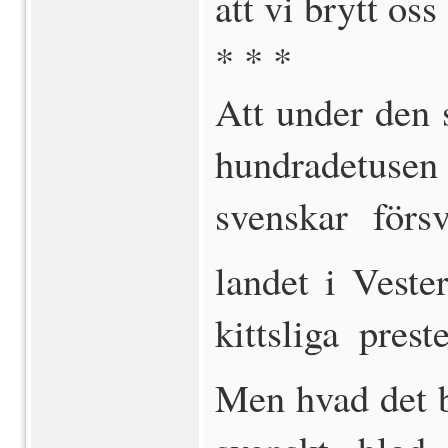
att vi brytt os
* * *
Att under den 
hundradetus
svenskar försv
landet i Veste
kittsliga pres
Men hvad det b