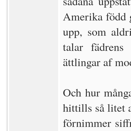
sådana uppståt
Amerika född g
upp, som aldr
talar fädren
ättlingar af mo
Och hur många
hittills så lit
förnimmer siff