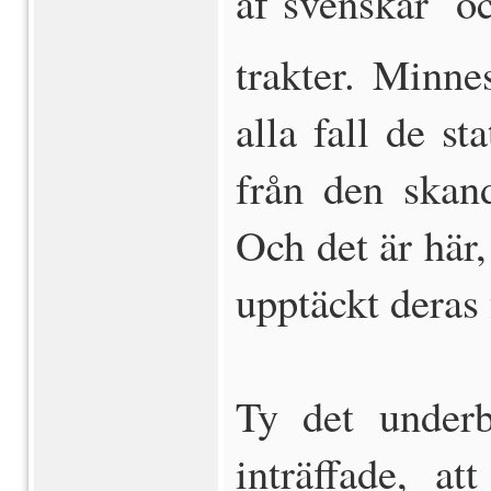
af svenskar  
trakter. Minne
alla fall de st
från den skand
Och det är här,
upptäckt deras 
Ty det underba
inträffade, at