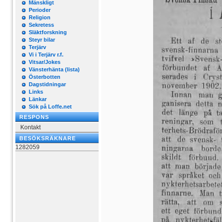
Mänskligt
Perioder
Religion
Sekretess
Släktforskning
Steyr bilar
Terjärv
Vi i Terjärv r.f.
Vitsar/Jokes
Vänsterhänta (lista)
Österbotten
Dagstidningar
Links
Länkar
Sök på Loffe.net
RESPONS
Kontakt
BESÖKSRÄKNARE
1282059