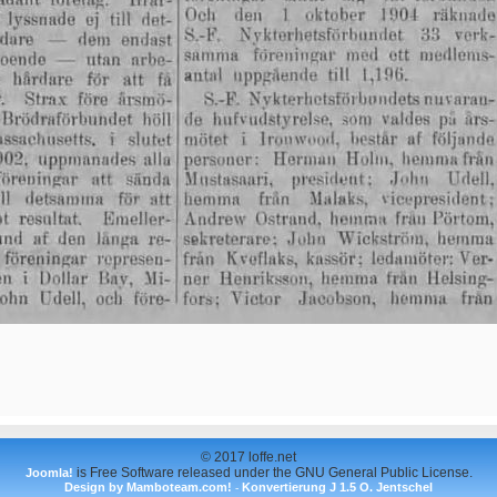
© 2017 loffe.net
is Free Software released under the GNU General Public License.
Joomla!
Design by Mamboteam.com!
Konvertierung J 1.5 O. Jentschel
-