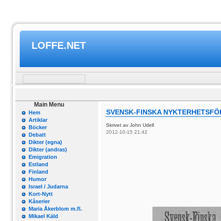
LOFFE.NET
Main Menu
SVENSK-FINSKA NYKTERHETSFÖ
Hem
Artiklar
Skrivet av John Udell
Böcker
2012-10-15 21:42
Debatt
Dikter (egna)
Dikter (andras)
Emigration
Estland
Finland
Humor
Israel / Judarna
Kort-Nytt
Kåserier
Maria Åkerblom m.fl.
Mikael Käld