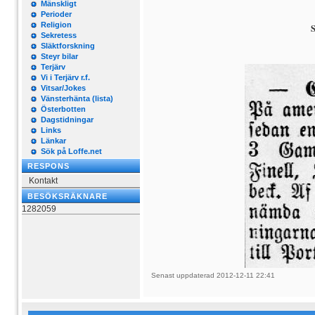
Mänskligt
Perioder
Religion
S
Sekretess
Släktforskning
Steyr bilar
Terjärv
Vi i Terjärv r.f.
Vitsar/Jokes
Vänsterhänta (lista)
Österbotten
Dagstidningar
Links
Länkar
Sök på Loffe.net
RESPONS
Kontakt
BESÖKSRÄKNARE
1282059
Senast uppdaterad 2012-12-11 22:41