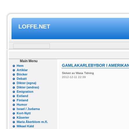
LOFFE.NET
Main Menu
GAMLAKARLEBYBOR I AMERIKA
Hem
Artiklar
Skrivet av Wasa Tidning
Böcker
2012-12-11 22:39
Debatt
Dikter (egna)
Dikter (andras)
Emigration
Estland
Finland
Humor
Israel / Judarna
Kort-Nytt
Kåserier
Maria Åkerblom m.fl.
Mikael Käld