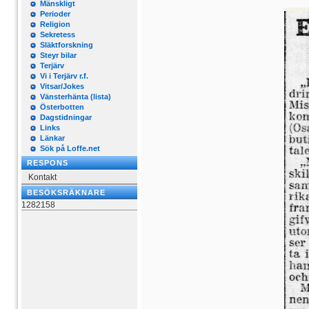
Mänskligt
Perioder
Religion
Sekretess
Släktforskning
Steyr bilar
Terjärv
Vi i Terjärv r.f.
Vitsar/Jokes
Vänsterhänta (lista)
Österbotten
Dagstidningar
Links
Länkar
Sök på Loffe.net
RESPONS
Kontakt
BESÖKSRÄKNARE
1282158