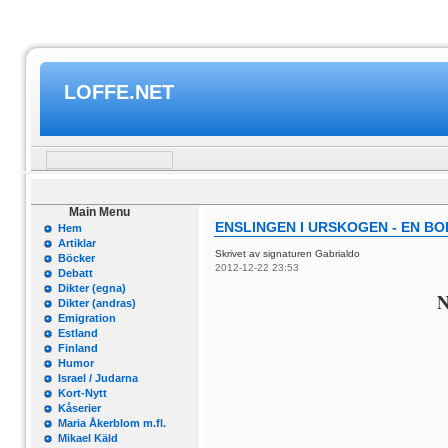
LOFFE.NET
Main Menu
ENSLINGEN I URSKOGEN - EN B
Hem
Artiklar
Skrivet av signaturen Gabrialdo
Böcker
2012-12-22 23:53
Debatt
Dikter (egna)
N
Dikter (andras)
Emigration
Estland
Finland
Humor
Israel / Judarna
Kort-Nytt
Kåserier
Maria Åkerblom m.fl.
Mikael Käld