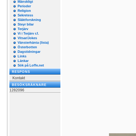
Mänskligt
Perioder
Religion
Sekretess
Släktforskning
Steyr bilar
Terjärv
Vi i Terjärv r.f.
Vitsar/Jokes
Vänsterhänta (lista)
Österbotten
Dagstidningar
Links
Länkar
Sök på Loffe.net
RESPONS
Kontakt
BESÖKSRÄKNARE
1282096