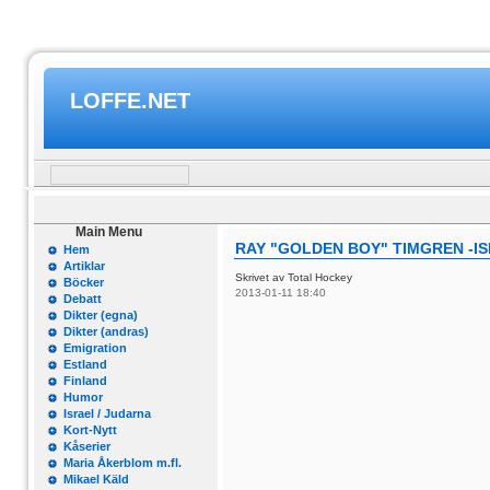
LOFFE.NET
Main Menu
RAY "GOLDEN BOY" TIMGREN -I
Hem
Artiklar
Skrivet av Total Hockey
Böcker
2013-01-11 18:40
Debatt
Dikter (egna)
Dikter (andras)
Emigration
Estland
Finland
Humor
Israel / Judarna
Kort-Nytt
Kåserier
Maria Åkerblom m.fl.
Mikael Käld