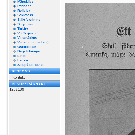
Mänskligt
Perioder
Religion
Sekretess
Släktforskning
Steyr bilar
Terjärv
Vi i Terjärv r.f.
Vitsar/Jokes
Vänsterhänta (lista)
Österbotten
Dagstidningar
Links
Länkar
Sök på Loffe.net
RESPONS
Kontakt
BESÖKSRÄKNARE
1282139