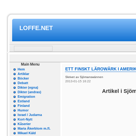
LOFFE.NET
Main Menu
ETT FINSKT LÄROWÄRK I AMERI
Hem
Artiklar
Skrivet av Sjömanswännen
Böcker
2013-01-15 16:22
Debatt
Dikter (egna)
Artikel i Sj
Dikter (andras)
Emigration
Estland
Finland
Humor
Israel / Judarna
Kort-Nytt
Kåserier
Maria Åkerblom m.fl.
Mikael Käld