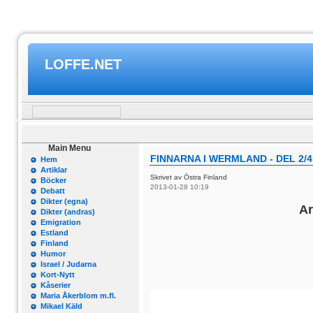
LOFFE.NET
Main Menu
FINNARNA I WERMLAND - DEL 2/4
Hem
Artiklar
Skrivet av Östra Finland
Böcker
2013-01-28 10:19
Debatt
Dikter (egna)
Ar
Dikter (andras)
Emigration
Estland
Finland
Humor
Israel / Judarna
Kort-Nytt
Kåserier
Maria Åkerblom m.fl.
Mikael Käld