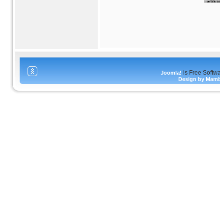
is Free Softw
Joomla!
Design by Mam