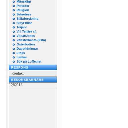
Mänskligt
Perioder
Religion
Sekretess
Släktforskning
Steyr bilar
Terjärv
Vi i Terjärv r.f.
Vitsar/Jokes
Vänsterhänta (lista)
Österbotten
Dagstidningar
Links
Länkar
Sök på Loffe.net
RESPONS
Kontakt
BESÖKSRÄKNARE
1282118