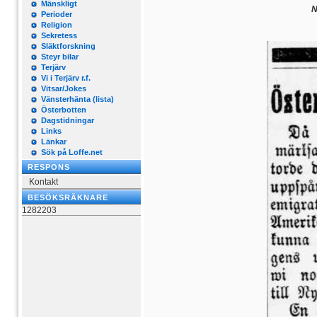
Mänskligt
N
Perioder
Religion
Sekretess
Släktforskning
Steyr bilar
Terjärv
Vi i Terjärv r.f.
Vitsar/Jokes
Vänsterhänta (lista)
Österbotten
Dagstidningar
Links
Länkar
Sök på Loffe.net
RESPONS
Kontakt
BESÖKSRÄKNARE
1282203