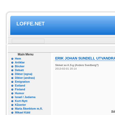
LOFFE.NET
Main Menu
ERIK JOHAN SUNDELL UTVANDRA
Hem
Artiklar
Skrivet av A.S-g (Anders Svedberg?)
Böcker
2013-02-01 20:14
Debatt
Dikter (egna)
Dikter (andras)
Emigration
Estland
Finland
Humor
Israel / Judarna
Kort-Nytt
Kåserier
Maria Åkerblom m.fl.
Sö
Mikael Käld