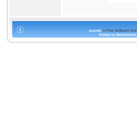
is Free Software rel
Joomla!
Design by Mamboteam