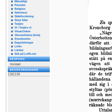
Mänskligt
Perioder
Religion
Sekretess
Släktforskning
Steyr bilar
Terjärv
Vi i Terjärv r.f.
Vitsar/Jokes
Vänsterhänta (lista)
Österbotten
Dagstidningar
Links
Länkar
Sök på Loffe.net
RESPONS
Kontakt
BESÖKSRÄKNARE
1282138