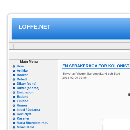
LOFFE.NET
Main Menu
EN SPRÅKFRÅGA FÖR KOLONIST
Hem
Artiklar
Skrivet av Viipurin Sanomat/Land och Stad
Böcker
2013-02-09 06:56
Debatt
Dikter (egna)
Dikter (andras)
Emigration
I
Estland
Finland
Humor
Israel / Judarna
Kort-Nytt
Kåserier
Maria Åkerblom m.fl.
Mikael Käld