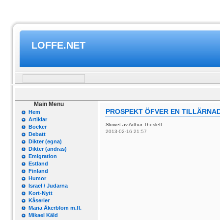
LOFFE.NET
Main Menu
PROSPEKT ÖFVER EN TILLÄRNAD 
Hem
Artiklar
Skrivet av Arthur Thesleff
Böcker
2013-02-16 21:57
Debatt
Dikter (egna)
Dikter (andras)
Emigration
Estland
Finland
Humor
Israel / Judarna
Kort-Nytt
Kåserier
Maria Åkerblom m.fl.
Mikael Käld