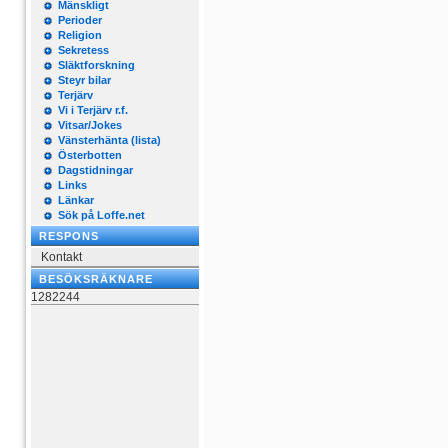
Mänskligt
Perioder
Religion
Sekretess
Släktforskning
Steyr bilar
Terjärv
Vi i Terjärv r.f.
Vitsar/Jokes
Vänsterhänta (lista)
Österbotten
Dagstidningar
Links
Länkar
Sök på Loffe.net
RESPONS
Kontakt
BESÖKSRÄKNARE
1282244