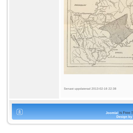
Senast uppdaterad 2013-02-16 22:38
is Free 
Joomla!
Design b