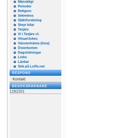
Mänskligt
Perioder
Religion
Sekretess
Släktforskning
Steyr bilar
Terjärv
Vi i Terjärv r.f.
Vitsar/Jokes
Vänsterhänta (lista)
Österbotten
Dagstidningar
Links
Länkar
Sök på Loffe.net
RESPONS
Kontakt
BESÖKSRÄKNARE
1282201