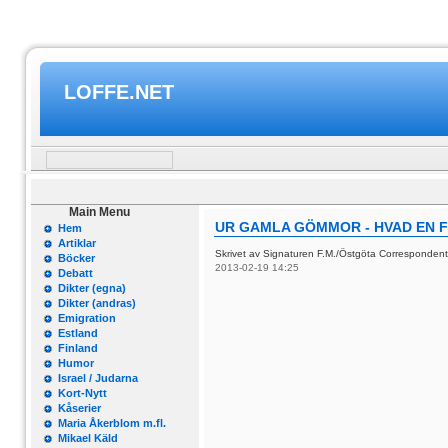
LOFFE.NET
Main Menu
UR GAMLA GÖMMOR - HVAD EN F
Hem
Artiklar
Skrivet av Signaturen F.M./Östgöta Corresponde
Böcker
2013-02-19 14:25
Debatt
Dikter (egna)
Dikter (andras)
Emigration
Estland
Finland
Humor
Israel / Judarna
Kort-Nytt
Kåserier
Maria Åkerblom m.fl.
Mikael Käld