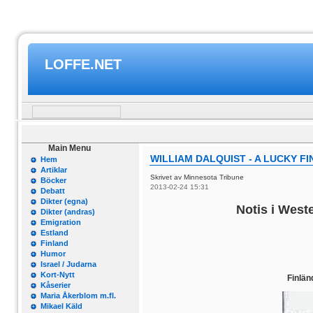
LOFFE.NET
Main Menu
WILLIAM DALQUIST - A LUCKY FI
Hem
Artiklar
Skrivet av Minnesota Tribune
Böcker
2013-02-24 15:31
Debatt
Dikter (egna)
Notis i Wes
Dikter (andras)
Emigration
Estland
Finland
Humor
Israel / Judarna
Kort-Nytt
Finlän
Kåserier
Maria Åkerblom m.fl.
Mikael Käld