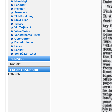
Mänskligt
Perioder
Religion
Sekretess
Släktforskning
Steyr bilar
Terjärv
Vi i Terjärv r.f.
Vitsar/Jokes
Vänsterhänta (lista)
Österbotten
Dagstidningar
Links
Länkar
Sök på Loffe.net
RESPONS
Kontakt
BESÖKSRÄKNARE
1282236