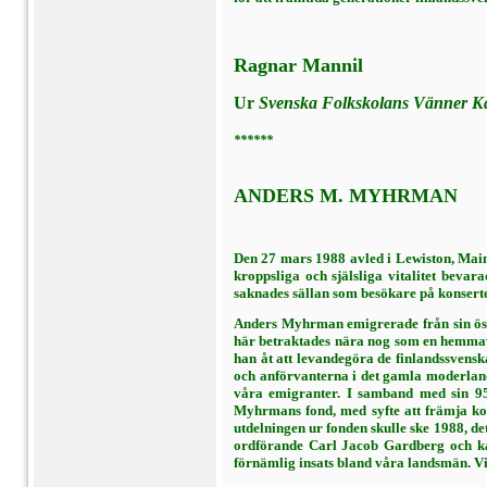
Ragnar Mannil
Ur
Svenska Folkskolans Vänner K
******
ANDERS M. MYHRMAN
Den 27 mars 1988 avled i Lewiston, Main
kroppsliga och själsliga vitalitet bevar
saknades sällan som besökare på kon­serter
Anders Myhrman emigrerade från sin öste
här betrak­tades nära nog som en hemmava
han åt att levandegöra de finlandssvensk
och anförvanterna i det gamla moderland
våra emigranter. I samband med sin 95-
Myhrmans fond, med syfte att främja kon
utdelningen ur fonden skulle ske 1988, d
ordförande Carl Jacob Gardberg och kans
förnämlig insats bland våra landsmän. Vi 