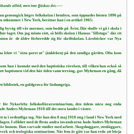
kande alltid, men inte fjäskas det.----
-
 Han genom­gick högre folkskolan i hembyn, som öpp­nades hösten 1896 på
om utkommer i New York, berättar han i en artikel 1965:
ig byväg till vår mormor, som bodde på Åvist. Där skulle vi gå i skola i
är laget. Om jag minns rätt, så hölls skolan i Hansas "lillstugo" där ett
mton år  de äldre förbe­redde sig för skriftskolan. Läroböcker var Nya
a lekte vi "sista paret ut" (änkleken) på den sandiga gården. Ofta kom
om han i kontakt med den baptistiska rö­relsen, till vilken han också så
l att baptismen vid den här tiden vann terräng, gav Myhrman en gång, då
t bibliotek, en guldgruva för läs­hungriga.
 för Nykarleby folkskollärarseminarium, den tidens nära nog enda
ade Anders Myhrman 1910 till det stora landet i väster.
ta i ordentliga tag. När han den 8 maj 1910 steg i land i New York med
om dagen. I olikhet med de flesta andra invandrarna hade An­ders Myhrman
ramför honom. Han varvade studier med arbete. Skogshuggare, stenläggare,
overk och teologiska seminarium. När fem år gått var han redo att börja