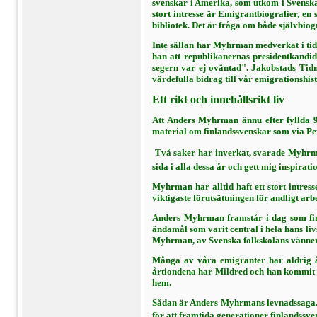
svenskar i Amerika, som utkom i Svenska 
stort intresse är Emi­grantbiografier, e
bibliotek. Det är fråga om både själv­bio
Inte sällan har Myhrman medverkat i tid­
han att republi­kanernas presidentkandid
segern var ej oväntad". Jakob­stads Tid
värde­fulla bidrag till vår emigrationshist
Ett rikt och innehållsrikt liv
Att Anders Myhrman ännu efter fyllda 90
material om finlands­svenskar som via Pet
 Två saker har inverkat, svarade Myhrma
sida i alla des­sa år och gett mig inspiratio
Myhrman har alltid haft ett stort intres
viktigaste förutsätt­ningen för andligt arb
Anders Myhrman framstår i dag som fin­
ändamål som va­rit central i hela hans l
Myhrman, av Svenska folkskolans vänner o
Många av våra emigranter har aldrig å
årtiondena har Mildred och han kommit när
hem.
Sådan är Anders Myhrmans levnadssaga. V
för att framtida gene­rationer finlandssv