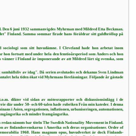
nämnd. Den 6 juni 1932 sammanvigdes Myhrman med Mildred Etta Beckman.
andet" Finland. Samma sommar firade hans föräldrar sitt guld­bröllop på
d sociologi som sitt huvudämne. I Cleveland hade hon arbetat inom
har hon fortsatt med under hela den femtioårsperiod som Anders och hon
 vänner i Fin­land är imponerande av att Mildred lärt sig svenska, som
sam­hällsliv av idag". Då serien avslutades och dekanus Sven Lindman
n antalet hela tiden ökat vid Myhrmans föreläsningar. Följande år gästade
o.m. dikter vid sidan av mötesrapporter och diskus­sionsinlägg i de
erie där under 50- och 60-talen hade rubriken Från min kateder. I denna
nans i Asien, segregationen, inflatio­nen, urbaniseringen, automationen,
framgångsrika och mindre framgångsrika.
m redan nämnts bar titeln The Swedish Nationality Movement in Finland.
 av finlands­svenskarna i Amerika och deras organi­sationer. Order of
n Memorabilia 1968. Hans magnum opus, huvudverket är dock Finlands­