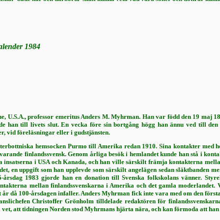
alender
1984
e, U.S.A., professor emeritus Anders M. Myhrman. Han var född den 19 maj 1888
ade han till livets slut. En vecka före sin bortgång högg han ännu ved till d
, vid föreläsningar eller i guds­tjänsten.
rbottniska hemsocken Purmo till Amerika redan 1910. Sina kontakter med hemb
rande fin­landssvensk. Genom årliga besök i hem­landet kunde han stå i kontak
a insatserna i USA och Kanada, och han ville särskilt främja kon­takterna mella
et, en uppgift som han upplevde som särskilt angelägen sedan släktbanden mer
årsdag 1983 gjorde han en donation till Svenska folkskolans vänner. Styrels
takterna mellan finlands­svenskarna i Amerika och det gamla mo­derlandet. V
et år då 100-årsdagen infaller. Anders Myhr­man fick inte vara med om den först
lichefen Christoffer Grönholm tilldelade redaktö­ren för finlandssvenskarna
vet, att tidningen Norden stod Myhrmans hjärta nära, och kan för­moda att han sk