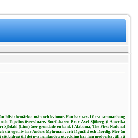
sätt blivit bemärkta män och kvinnor. Han har t.ex. i flera sammanhang
och Topelius-översättare. Storfis­karen Bror Axel Sjöberg (i Amerika
rt Sjödahl (Linn) åter grundade en bank i Alabama, The First National
 och sitt eget liv har Anders Myhrman varit lågmäld och fåordig. Mer än
itt bidrag till det nya hemlandets ut­veckling har han medverkat till att