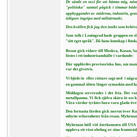
De sände en taxi för att hämta mig, minn
"politiska" samtal pågick i timmar både 
uppbyggandet av städerna, industrin, gruv
tidigare ingripa med militärmakt
.
Den kvällen fick jag den insikt som be­hövd
Som tolk i Leningrad hade gruppen en slä
"sitt eget språk". Då hans kunskap i finsk
Resan gick vidare till Moskva, Kasan, Sa
löstes i ett industrisamhälle i vardande:
Där uppfördes provisoriska hus, om man 
var det givetvis.
Vi bjöds in  eller rättare sagt ned  i nå
en gammal sli­ten Singer symaskin med han
Middagen serverades i det fria. Det va
metallpanna. Vi fick själva skära åt oss
Våra värdar tycktes bara vara glada över 
Den fortsatta färden gick norrut över 
utbytte er­farenheter från resan. Myhrman 
Myhrman höll vid återkomsten till USA m
uppleva ett visst obehag av sina framtr