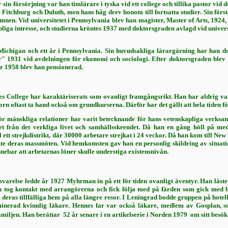
 För sin försörjning var han timlärare i tyska vid ett college och tillika pastor 
 i Fitchburg och Duluth, men hans håg drev honom till fortsatta studier. Sin fö
m­nen. Vid universitetet i Pennsylvania blev han magister, Master of Arts, 192
apliga intresse, och studierna kröntes 1937 med doktorsgraden avlagd
vid univers
chigan och ett år i Pennsylvania. Sin huvudsakliga lärargärning har han dock
" 1931 vid avdel­ningen för ekonomi och sociologi. Efter doktorsgraden blev h
r 1958 blev han pensionerad.
College har karaktäriserats som ovanligt framgångsrikt. Han har aldrig varit 
sorn oftast ta hand också om grundkurserna. Därför har det gällt att hela tiden
 mänskliga relationer har varit beteck­nande för hans vetenskapliga verksamh
t från det verkliga livet och samhällsskeendet. Då han en gång höll på med 
l ett strejkdistrikt, där 30000 arbetare strej­kat i 24 veckor. Då han kom till Ne
te deras massmö­ten. Vid hemkomsten gav han en personlig skildring av situation
nebar att arbetarnas löner skulle understiga existensnivån.
arelse ledde år 1927 Myhrman in på ett för tiden ovanligt äventyr. Han läste i
an tog kontakt med arrangörerna och fick följa med på färden som gick med
 deras tillfälliga hem på alla längre resor. I Leningrad bodde gruppen på hotel
nerad kvinnlig läka­re. Hennes far var också läkare, medlem av Gosplan, som
iljen. Han berättar  52 år senare i en ar­tikelserie i Norden 1979  om sitt besök