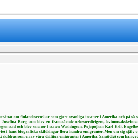
www.mamboteam.com
­rättat om finlandssvenskar som gjort ovan­liga insatser i Amerika och på så 
Josefina Borg som blev en framstående orkesterdirigent, kvinnosaks­kvinna 
egen stad och blev senator i staten Washington. Pojopojken Karl Erik Engelbe
eriet i hans biografiska skildringar flera hundra emigranter. Men om sig själv
skildras som en av våra driftiga emi­granter i Amerika. Samtidigt som han gett s