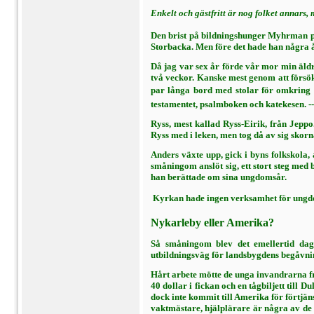
Enkelt och gästfritt är nog folket annars, 
Den brist på bildningshunger Myhrman på­
Storbacka. Men före det hade han några år
Då jag var sex år förde vår mor min äldre
två veckor. Kanske mest genom att försöka
par långa bord med stolar för omkring 35
testamentet, psalmboken och kateke­sen. -
Ryss, mest kallad Ryss-Eirik, från Jeppo
Ryss med i leken, men tog då av sig skorna
Anders växte upp, gick i byns folkskola,
småningom anslöt sig, ett stort steg med
han berättade om sina ung­domsår.
 Kyrkan hade ingen verksamhet för ungdom
Nykarleby eller Amerika?
Så småningom blev det emellertid dag
utbildningsväg för landsbygdens begåvning
Hårt arbete mötte de unga invandrarna fr
40 dollar i fic­kan och en tågbiljett til
dock inte kommit till Ame­rika för förtjä
vaktmästare, hjälplärare är några av de 