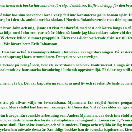
men krusa och bocka har man inte lärt sig,  dessbättre. Kaffe och dopp får den be­sö
talar hos sina sockenbor kan i varje fall inte konstateras gälla honom själv.
 gått i den s.k. ambulatoriska skolan. I Norden, finlands­svenskarnas tidning s
 bror John och mig, jämte ett visst matför­råd, med häst och kärra längs en dål
 följa med John som var två år äldre, så kunde jag läsa enklare saker vid det h
 elever fyllde rummet proppfullt. Elevernas ålder variera­de från sex till fe
----Vår lärare hette Erik Johansson
. Han var också lekmannapredikant i luther­ska evangeliföreningen. På rastern
 och sprang i bara strump­lästen. Det tyckte vi var trevligt.
 arbetade på hemgården, besökte skrift­skolan och blev konfirmerad. I unga år k
 beaktande av hans starka förankring i luthersk uppväxt­miljö. Förklaringen til
en i vår by. Det var baptisterna som kom med liv och rörelse. De hade t.o.m. et
s att på allvar välja en levnadsbana. Myhrmans far erbjöd Anders pengar
ar. Men i stället bad han om res­pengar till Amerika. Vid 22 års ålder emi­grer
ån Europa. En svenskösterbottning som Anders Myhrman, var dock inte rädd att 
l Duluth, väntade honom den första arbetsplatsen i en sågmölla. Lönen var 1,75 
nstens skull. Han sökte kun­skap och ville studera. Tunga arbetsfyllda år låg f
yr­ken han utövade dessa år. Samtidigt besökte han de svenska baptisternas lär