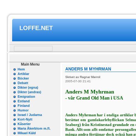
LOFFE.NET
Main Menu
ANDERS M MYHRMAN
Hem
Artiklar
Skrivet av Ragnar Mannil
Böcker
2005-07-30 21:41
Debatt
Dikter (egna)
Anders M Myhrman
Dikter (andras)
Emigration
- vår Grand Old Man i USA
Estland
Finland
Humor
Anders Myhrman har i otaliga artiklar be
Israel / Judarna
Kort-Nytt
berättat om gamlakarlebyflickan Selma 
Kåserier
Seaborg) från Kristinestad grundade en 
Maria Åkerblom m.fl.
Bank. Allt som allt om­fattar persongall
Mikael Käld
många andra förtjänar dock också han att 