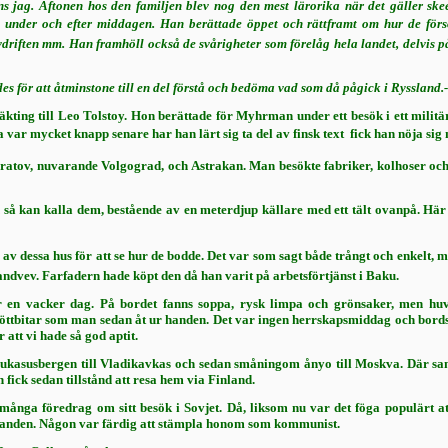
s jag. Aftonen hos den familjen blev nog den mest lärorika när det gäller skeen
under och efter middagen. Han berättade öppet och rättframt om hur de för­sök
driften mm. Han framhöll också de svårigheter som förelåg hela landet, delvis p
es för att åtminstone till en del förstå och bedöma vad som då pågick i Ryss­land.-
kting till Leo Tolstoy. Hon berättade för Myhrman under ett besök i ett militär
a var mycket knapp senare har han lärt sig ta del av finsk text  fick han nöja 
ratov, nuvarande Volgograd, och Astra­kan. Man besökte fabriker, kolhoser och m
så kan kalla dem, bestående av en meterdjup källare med ett tält ovanpå. Här
gra av dessa hus för att se hur de bodde. Det var som sagt både trångt och enkelt, m
dvev. Far­fadern hade köpt den då han varit på arbets­förtjänst i Baku.
r en vacker dag. På bordet fanns soppa, rysk lim­pa och grönsaker, men huv
 köttbitar som man sedan åt ur handen. Det var ingen herrskapsmiddag och bords­
att vi hade så god aptit.
Kaukasusbergen till Vladikavkas och sedan småningom ånyo till Moskva. Där 
fick sedan tillstånd att resa hem via Finland.
ånga föredrag om sitt besök i Sovjet. Då, liksom nu var det föga populärt att
ädanden. Någon var färdig att stämpla honom som kommunist.