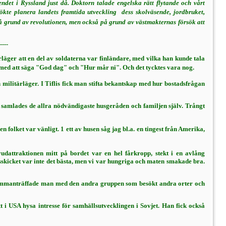
det i Ryss­land just då. Doktorn talade engelska rätt flytande och vårt
te planera landets framtida utveckling  dess skolväsende, jordbruket,
å grund av revolutionen, men också på grund av västmakternas för­sök att
---
-
läger att en del av soldaterna var finländare, med vilka han kunde tala
sig med att säga "God dag" och "Hur mår ni". Och det tycktes vara nog.
ilitärläger. I Tiflis fick man stifta be­kantskap med hur bostadsfrågan
 samlades de allra nödvändigaste husgeråden och familjen själv. Trångt
en folket var vänligt. 1 ett av husen såg jag bl.a. en tingest från Amerika,
udattraktionen mitt på bordet var en hel fårkropp, stekt i en avlång
skicket var inte det bästa, men vi var hungri­ga och maten smakade bra.
sam­manträffade man med den andra gruppen som besökt andra orter och
 i USA hysa intresse för samhällsutvecklingen i Sovjet. Han fick också