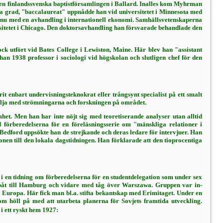
vid den finlandssvenska bap­tistförsamlingen i Ballard. Inalles kom Myhrman
rsta grad, "baccalaureat" uppnådde han vid universitetet i Minnesota med
4, nu med en avhandling i internationell ekonomi. Samhällsvetenskaperna
itetet
i
Chicago.
Den doktorsavhandling han försvarade behandlade den
 ut­fört vid Bates College i Lewiston, Maine. Här blev han "assistant
an 1938 professor i sociologi vid högskolan och slutligen chef för den
enbart undervisningsteknokrat eller trångsynt spe­cialist på ett smalt
 följa med strömningarna och forskningen på området.
et. Men han har inte nöjt sig med teoretiserande analyser utan alltid
förberedelserna för en före­läsningsserie om "mänskliga relationer i
w Bed­ford uppsökte han de strejkande och deras ledare för intervjuer. Han
en till den lokala dags­tidningen. Han förklarade att den tioprocentiga
 en tid­ning om förberedelserna för en student­delegation som under sex
 båt till Hamburg och vidare med tåg över Warszawa. Gruppen var in­
l Euro­pa. Här fick man bl.a. stifta bekantskap med Erimitaget. Under en
 höll på med att utarbeta pla­nerna för Sovjets framtida utveckling.
 i ett ryskt hem 1927: