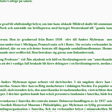
Bates College på saken:
ta grad bli ofullständigt belyst, om inte hans älskade Mildred skulle bli om
w York och anträd­de sin bröllopsresa med fartyget Western­land till "gamla l
r­son. Hon är graduerad från Bates 1930  elev till Anders Myhrman  me
hon undervisat i Michigan, Pennsylvania och i Bates. Sin sociala verk­samhet 
kötsel, där en son och dotter fostrats till dugande samhällsmedlemmar. Hennes
nande stort ordförråd. Hon betraktar sig gärna som finlandssvensk.
g Professor" vid Åbo akademi och höll en föreläsningsserie om "amerikanskt 
att det i vanliga fall brukade bli färre deltagare i en före­läsningsserie, meda
An­ders Myhrman ägnat arbetet vid skrivbor­det. I sin ungdom skrev han t.
merika. Senare blev han en flitig medarbetare i tidningen Norden. En populär s
smål; skolväsendets kris, den ameri­kanska levnadsstandarden, västvärldens domi
yper. I den här spalten kunde han också presentera landsmän i Amerika, både 
dssvenskarna i Amerika det centrala äm­net. Doktorsavhandlingen av år 1937 so
wedish Historical Museum i Philadelphia, gav Myhrman en fyllig presentation
mlingsorganisation i Amerika, fick sin verksamhet belyst i min­nesskrifte