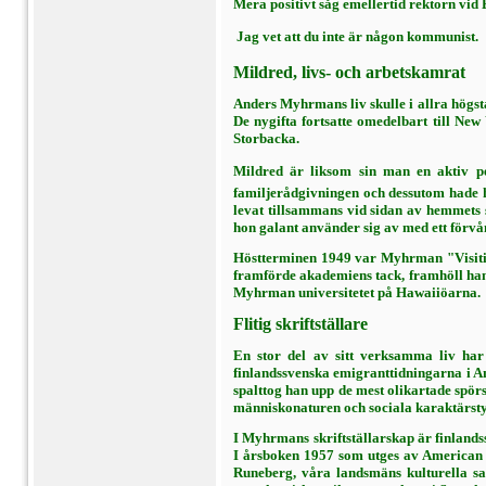
Mera positivt såg emellertid rektorn vid 
 Jag vet att du inte är någon kommu­nist.
Mildred, livs- och arbetskamrat
Anders Myhrmans liv skulle i allra högs
De nygifta fort­satte omedelbart till Ne
Storbacka.
Mildred är liksom sin man en aktiv pe
familjerådgivningen och dess­utom hade 
levat tillsammans vid sidan av hemmets s
hon galant använder sig av med ett förvå
Höstterminen 1949 var Myhrman "Visitin
framförde akade­miens tack, framhöll han 
Myhrman universitetet på Hawaiiöarna.
Flitig skriftställare
En stor del av sitt verksamma liv har 
finlandssvenska emigrant­tidningarna i A
spalttog han upp de mest olikartade spör
män­niskonaturen och sociala karaktärst
I Myhrmans skriftställarskap är fin­lan
I årsboken 1957 som utges av American S
Runeberg, våra landsmäns kulturella sa