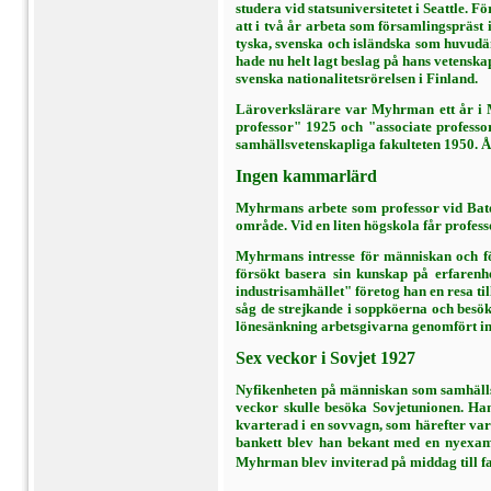
studera vid statsuni­versitetet i Seattle.
att i två år arbeta som försam­lingspräst
tys­ka, svenska och isländska som huvudä
hade nu helt lagt beslag på hans vetensk
svenska nationalitetsrörelsen i Fin­land.
Läroverkslärare var Myhrman ett år i Mi
professor" 1925 och "associate professor
samhällsvetenskapliga fakulteten 1950. Å
Ingen kammarlärd
Myhrmans arbete som professor vid Bates 
område. Vid en liten högskola får profes
Myhrmans intresse för människan och för
försökt basera sin kunskap på erfarenhe
industrisamhället" företog han en resa til
såg de strejkande i soppköerna och besök
lönesänkning arbetsgivarna genom­fört in
Sex veckor i Sovjet 1927
Nyfikenheten på människan som samhälls­v
veckor skulle be­söka Sovjetunionen. H
kvarterad i en sovvagn, som härefter var
bankett blev han bekant med en nyexami
Myhrman blev inviterad på middag till fa­m