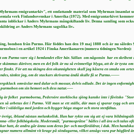
s Myhrmans emigrantarkiv", ett omfattande material som
Myhrman
insamlat
u
tala verk Fin­landssvenskar i Amerika (1972). Med emi­grantarkivet kommer att i
santa inblickar i Anders Myhrmans mångskiftande liv. Denna samling som också 
.
l en skildring av Anders Myhrmans
sagolika liv
g, bondson från Purmo. Här föddes han den 19 maj 1888 och är nu således 96 å
urmobon i en artikel 1924 i Finska Amerikanaren (nu­mera tidningen Norden):
 om Purmo vare sig i hemlandet eller här. Sällan  om någonsin  har en skribent
 skämmas däröver, men en del folk är nu så evinnerligt blyga, att de är tysta om d
er finskt. För att nu skingra den okunnig­heten skall jag kåsera en smula om orten  
des, tänkte jag, om de stackars skrivarna ändå skulle få se Purmo.-------
gsklack omväxlar med dalar och mossar, delvis odlade. Det är ingen enformighet
 purmobon om sin hemort och dess natur.-----
ig är folket  purmoborna, Pedersöre storklocka sjöng kanske inte i fåvitsko "Sto­
n så arbetas det i Purmo. Vill man se ett ställe, där man ej sparar rygg och arm
ler i väldeliga med jorden och bygger hö­ga stugor och stora stenfähus.
övrigt, ibland nästan melankolisk. Han har rykte om sig att ej vara bildningsälsk
nna- eller folkhögskola. Modersmål, "purmospråtse" hålles i all ära och talas oför
bru­kar hatt, de andra går ännu som deras far- och morföräldrar, i duk. Men hand
gnar numera all­mänt vit krage på söndagarna, vilket ansågs vara pur högfärd 