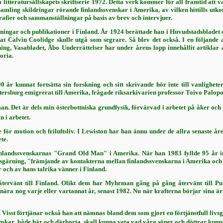
litteratursällskapets skriftserie 1972. Detta verk kommer för all framtid att 
n samling skildringar rö­rande finlandssvenskar i Amerika, av vilken hittills u
grafier och sammanställningar på basis av brev och intervjuer.
ningar och publikationer i Finland. År 1924 berättade han i Huvudstadsbladet o
at Calvin Coolidge skulle utgå som segrare. Så blev det också. I en följande ar
ning, Vasabladet, Åbo Under­rättelser har under årens lopp innehållit ar­tik
oria.
 år kunnat fortsätta sin forskning och sitt skrivande hör inte till vanlighet
ersburg emigrerat till Amerika, frågade riksarkivarien professor Toivo Paloposk
n. Det är dels min österbottniska grundfysik, förvärvad i arbetet på åker och 
n i arbetet.
se för motion och friluftsliv. I Lewiston har han ännu under de allra senaste å
ete.
landssvenskarnas "Grand Old Man" i Amerika. När han 1983 fyllde 95 år inst
ivsgärning, "främ­jande av kontakterna mellan finlands­svenskarna i Amerika oc
ch av hans talrika vän­ner i Finland.
tervänt till Finland. Olikt dem har Myhr­man gång på gång återvänt till P
a nog varje eller vart­annat år, senast 1982. Nu när krafterna börjar sina är d
isst förtjänar också han att nämnas bland dem som gjort en förtjänstfull liv
enskar  både här och därborta  skall kunna veta vad våra söner och döttrar kun