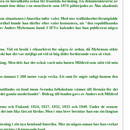
vara en hu­vudkälla också för framtida forskning. En dokumentärserie av
tkommit fem delar i en stencilserie som 1974 påbörjades av Åbo akade­mis
m situationen i Amerika inför valet. Med stor träffsäkerhet förutspådde
tikel kunde han där­för efter valet konstatera, att "den repu­blikanska
lar av Anders Myhrmans hand. I SFV:s kalender har han publicerat några
erna. Vid ett besök i riksarkivet för några år sedan, då Myhrman sökte
i hur det var möjligt att vid så hög ålder fortfarande vara så vital.
äng. Men dels har det också varit min hust­ru Mildred som stått vid min
ren sim­mat
1 200 meter
varje vecka. Ett sunt liv ut­gör enligt honom den
if­tades en fond inom Svenska folkskolans vänner till förmån för det
h det gamla moderlandet". Bidrag till fonden gavs av Anders och Mildred
urmo och Finland: 1924, 1927, 1932, 1935 och 1949. Under de senaste
et inte lika lätt att färdas. Men i sina brev berättar han om sin längtan
sgärning i sitt nya hemland Amerika. Mer än någon annan har han verkat
nat uträtta i främmande land.