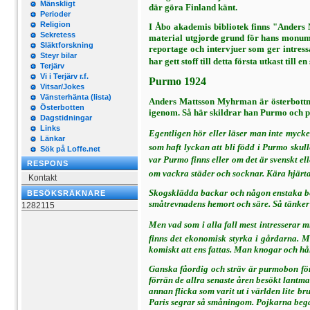
Mänskligt
där göra Finland känt.
Perioder
Religion
I Åbo akademis bibliotek finns "Ander
Sekretess
material utgjorde grund för hans monumen
Släktforskning
reportage och intervjuer som ger intres
Steyr bilar
har gett stoff till detta första utkast til
Terjärv
Vi i Terjärv r.f.
Purmo 1924
Vitsar/Jokes
Vänsterhänta (lista)
Anders Mattsson Myhrman är österbottnin
Österbotten
igenom. Så här skildrar han Purmo och p
Dagstidningar
Links
Egentligen hör eller läser man inte mycket
Länkar
som haft lyckan att bli född i Purmo skulle
Sök på Loffe.net
var Purmo finns eller om det är svenskt ell
RESPONS
om vackra städer och socknar. Kära hjärtan
Kontakt
Skogsklädda backar och någon enstaka ber
BESÖKSRÄKNARE
småtrevnadens hem­ort och säre. Så tänker
1282115
Men vad som i alla fall mest intresserar m
finns det ekonomisk styrka i gårdarna. Me
komiskt att ens fattas. Man knogar och hål
Ganska fåordig och sträv är purmobon för 
förrän de allra senaste åren besökt lantma
annan flicka som varit ut i världen lite 
Paris segrar så småningom. Pojkarna bega