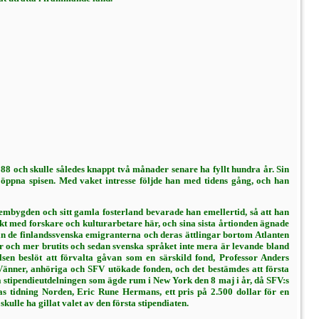
 och skulle således knappt två månader se­nare ha fyllt hundra år. Sin
en öppna spisen. Med vaket intresse följde han med tidens gång, och han
ygden och sitt gamla fosterland beva­rade han emellertid, så att han
t med forska­re och kulturarbetare här, och sina sista årtionden ägnade
n de finlandssvenska emi­granterna och deras ättlingar bortom At­lanten
 och mer brutits och sedan svenska språket inte mera är levande bland
en beslöt att förvalta gåvan som en särskild fond, Pro­fessor Anders
änner, anhöriga och SFV utö­kade fonden, och det bestämdes att första
a stipendieutdelningen som ägde rum i New York den 8 maj i år, då SFV:s
s tidning Nor­den, Eric Rune Hermans, ett pris på 2.500 dollar för en
ulle ha gillat valet av den första stipendiaten.