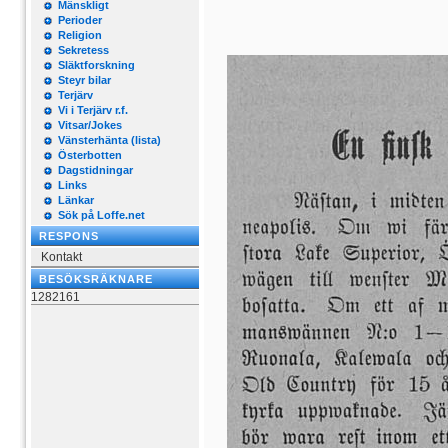
Mänskligt
Perioder
Religion
Sekretess
Släktforskning
Steyr bilar
Terjärv
Vi i Terjärv r.f.
Vitsar/Jokes
Vänsterhänta (lista)
Österbotten
Dagstidningar
Links
Länkar
Sök på Loffe.net
RESPONS
Kontakt
BESÖKSRÄKNARE
1282161