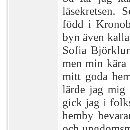
läsekretsen.
född i Kronob
byn även kalla
Sofia Björklu
men min kära 
mitt goda hem
lärde jag mig
gick jag i fol
hemby bevarar
och ungdomsmi