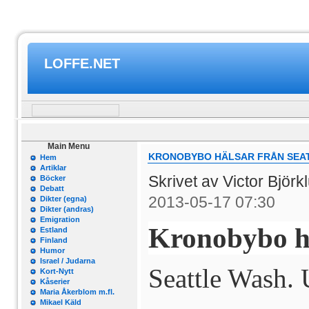
LOFFE.NET
Main Menu
KRONOBYBO HÄLSAR FRÅN SEA
Hem
Artiklar
Skrivet av Victor Björ
Böcker
Debatt
2013-05-17 07:30
Dikter (egna)
Dikter (andras)
Emigration
Kronobybo hä
Estland
Finland
Humor
Israel / Judarna
Seattle
Wash.
Kort-Nytt
Kåserier
Maria Åkerblom m.fl.
Mikael Käld