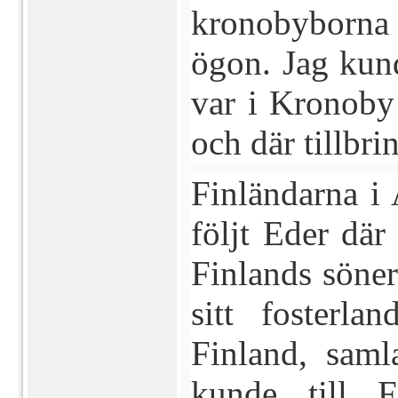
kronobyborna 
ögon. Jag kund
var i Kronoby 
och där tillbr
Finländarna i 
följt Eder dä
Finlands söner
sitt fosterla
Finland, saml
kunde till F