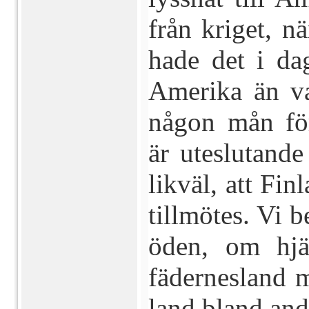
från kriget, n
hade det i da
Amerika än va
någon mån för
är uteslutande
likväl, att Fin
tillmötes. Vi 
öden, om hjä
fädernesland m
land bland and