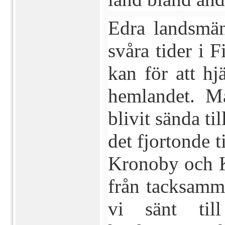
Edra landsmän
svåra tider i 
kan för att hj
hemlandet. M
blivit sända til
det fjortonde t
Kronoby och K
från tacksamm
vi sänt til