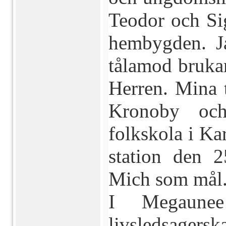
Teodor och Si
hembygden. Ja
tålamod brukar
Herren. Mina t
Kronoby och
folkskola i Ka
station den 
Mich som mål. 
I Megaune
livsledsager