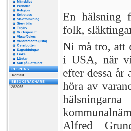
Mänskligt
Perioder
Religion
En hälsning 
Sekretess
Släktforskning
Steyr bilar
folk, släktinga
Terjärv
Vi i Terjärv r.f.
Vitsar/Jokes
Vänsterhänta (lista)
Ni må tro, att 
Österbotten
Dagstidningar
Links
i USA, när vi
Länkar
Sök på Loffe.net
efter dessa år 
RESPONS
Kontakt
höra av varandr
BESÖKSRÄKNARE
1282065
hälsninga
kommunalnämn
Alfred Grund