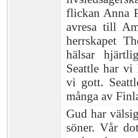
flickan Anna P
avresa till A
herrskapet T
hälsar hjärtl
Seattle har vi
vi gott. Seatt
många av Finla
Gud har välsig
söner. Vår do