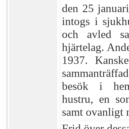
den 25 januar
intogs i sjuk
och avled s
hjärtelag. And
1937. Kanske
sammanträff
besök i hem
hustru, en so
samt ovanligt
Frid över dess