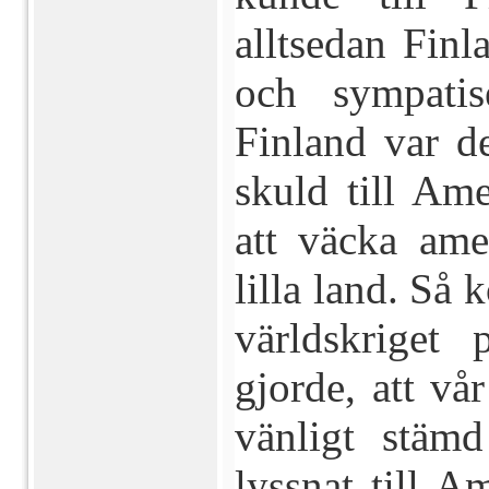
alltsedan Finl
och sympatis
Finland var d
skuld till Ame
att väcka ame
lilla land. Så 
världskriget 
gjorde, att vå
vänligt stäm
lyssnat till A