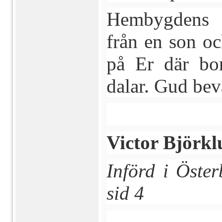
Hembygdens f
från en son oc
på Er där bo
dalar. Gud bev
Victor Björk
Införd i Öste
sid 4