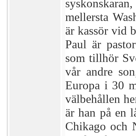
syskonskaran
mellersta Was
är kassör vid 
Paul är pasto
som tillhör S
vår andre son
Europa i 30 m
välbehållen hem
är han på en l
Chikago och N