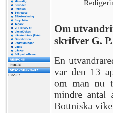
Redigeri
Mänskligt
Perioder
Religion
Sekretess
Släktforskning
Steyr bilar
Terjärv
Om utvandri
Vi i Terjärv r.f.
Vitsar/Jokes
Vänsterhänta (lista)
skrifver G. P.
Österbotten
Dagstidningar
Links
Länkar
Sök på Loffe.net
En utvandrared
RESPONS
Kontakt
var den 13 ap
BESÖKSRÄKNARE
1282387
om man nu til
mindre antal 
Bottniska vike