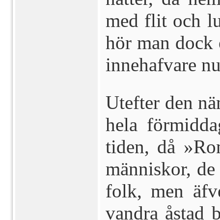
med flit och l
hör man dock e
innehafvare nu
Utefter den nä
hela förmidda
tiden, då »Ro
människor, de a
folk, men äfv
vandra åstad 