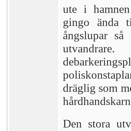
ute i hamnen
gingo ända ti
ångslupar så
utvandr
debarkeringspl
poliskonstapla
dräglig som mö
hårdhandskarn
Den stora ut