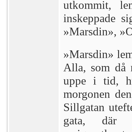
utkommit, le
inskeppade si
»Marsdin», »
»Marsdin» lem
Alla, som då 
uppe i tid, 
morgonen den 
Sillgatan utef
gata, där