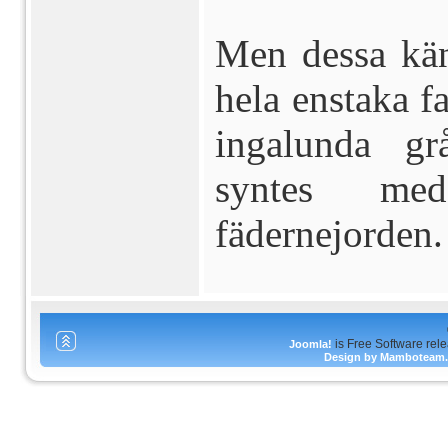
Men dessa kän
hela enstaka f
ingalunda gr
syntes me
fädernejorden.
is Free Software rel
Joomla!
Design by Mamboteam