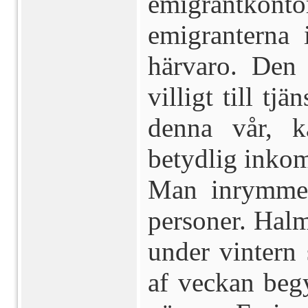
emigrantkontor
emigranterna 
härvaro. Den 
villigt till t
denna vår, k
betydlig inkom
Man inrymme
personer. Hal
under vintern 
af veckan beg