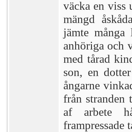
väcka en viss
mängd åskådar
jämte många la
anhöriga och 
med tårad kind
son, en dotter
ångarne vinkad
från stranden 
af arbete h
frampressade t