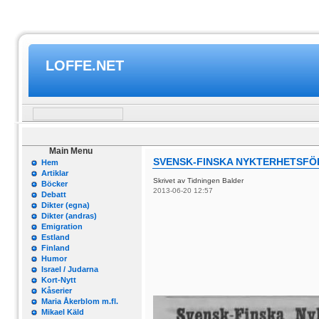
LOFFE.NET
Main Menu
SVENSK-FINSKA NYKTERHETSFÖ
Hem
Artiklar
Skrivet av Tidningen Balder
Böcker
2013-06-20 12:57
Debatt
Dikter (egna)
Dikter (andras)
Emigration
Estland
Finland
Humor
Israel / Judarna
Kort-Nytt
Kåserier
Maria Åkerblom m.fl.
Mikael Käld