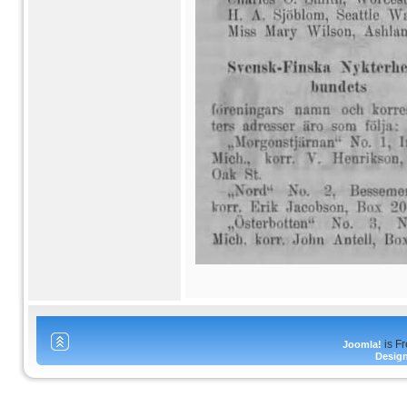
is F
Joomla!
Desig