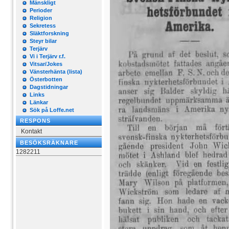
Mänskligt
Perioder
Religion
Sekretess
Släktforskning
Steyr bilar
Terjärv
Vi i Terjärv r.f.
Vitsar/Jokes
Vänsterhänta (lista)
Österbotten
Dagstidningar
Links
Länkar
Sök på Loffe.net
RESPONS
Kontakt
BESÖKSRÄKNARE
1282211