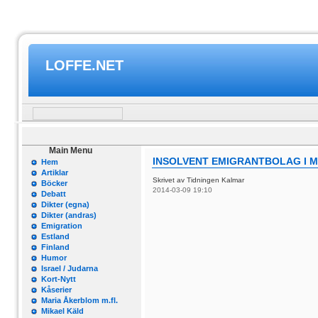
LOFFE.NET
Main Menu
INSOLVENT EMIGRANTBOLAG I M
Hem
Artiklar
Skrivet av Tidningen Kalmar
Böcker
2014-03-09 19:10
Debatt
Dikter (egna)
Dikter (andras)
Emigration
Estland
Finland
Humor
Israel / Judarna
Kort-Nytt
Kåserier
Maria Åkerblom m.fl.
Mikael Käld