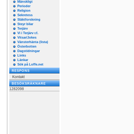
Mänskligt
Perioder
Religion
Sekretess
Släktforskning
Steyr bilar
Terjärv
Vi i Terjärv r.f.
Vitsar/Jokes
Vänsterhänta (lista)
Österbotten
Dagstidningar
Links
Länkar
Sök på Loffe.net
RESPONS
Kontakt
BESÖKSRÄKNARE
1282098