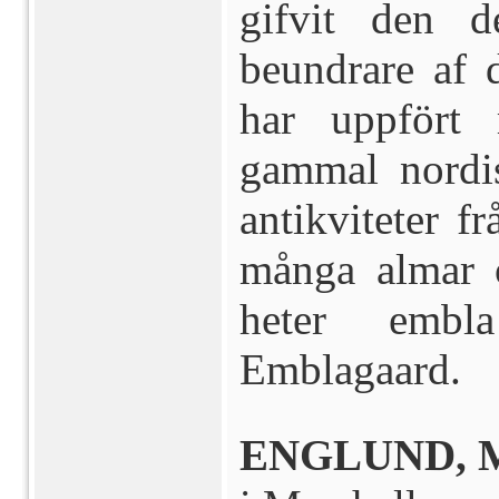
gifvit den 
beundrare af 
har uppfört
gammal nordis
antikviteter f
många almar 
heter embl
Emblagaard.
ENGLUND, M