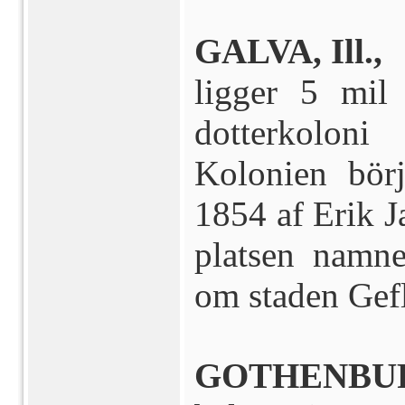
GALVA, Ill.,
ligger 5 mil
dotterkoloni
Kolonien bör
1854 af Erik J
platsen namn
om staden Gefl
GOTHENBUR