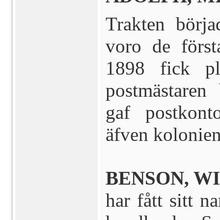
Trakten börj
voro de först
1898 fick p
postmästaren 
gaf postkont
äfven
kolonien
BENSON, WIS
har fått sitt 