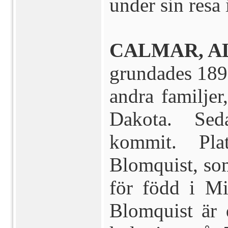
under sin resa
CALMAR, A
grundades 1895
andra familje
Dakota. Se
kommit. Pla
Blomquist, so
för född i Mi
Blomquist är 