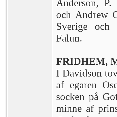
Anderson, P.
och Andrew O
Sverige och
Falun.
FRIDHEM, M
I Davidson to
af egaren Osc
socken på Got
minne af pri