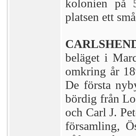
kolonien på 
platsen ett sm
CARLSHEND,
beläget i Marq
omkring år 189
De första nyb
bördig från L
och Carl J. Pe
församling, Ö