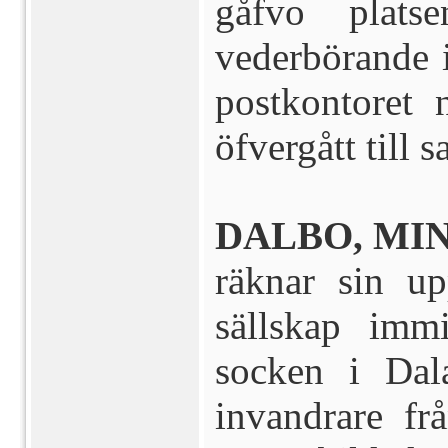
gåfvo plats
vederbörande i
postkontoret
öfvergått till s
DALBO, MIN
räknar sin u
sällskap imm
socken i Dal
invandrare fr