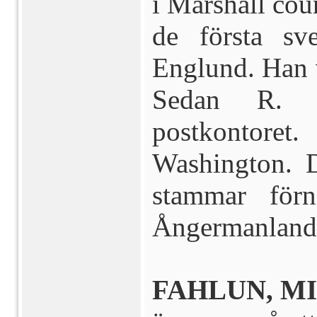
i Marshall coun
de första s
Englund. Han v
Sedan R. F
postkontoret. 
Washington. 
stammar förn
Ångermanlan
FAHLUN, MI