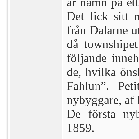
är namn på et
Det fick sitt
från Dalarne 
då townshipet
följande inne
de, hvilka öns
Fahlun”. Pet
nybyggare, af 
De första ny
1859.