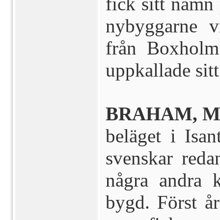
fick sitt namn 
nybyggarne 
från Boxholm 
uppkallade sitt
BRAHAM, MI
beläget i Isan
svenskar red
några andra 
bygd. Först år