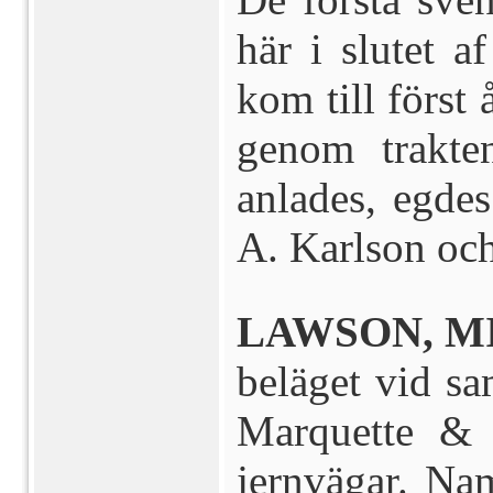
här i slutet a
kom till först
genom trakte
anlades, egde
A. Karlson oc
LAWSON, MI
beläget vid s
Marquette & 
jernvägar. Na