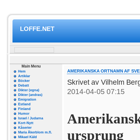
LOFFE.NET
Main Menu
AMERIKANSKA ORTNAMN AF SV
Hem
Artiklar
Skrivet av Vilhelm Be
Böcker
Debatt
2014-04-05 07:15
Dikter (egna)
Dikter (andras)
Emigration
Estland
Finland
Amerikan
Humor
Israel / Judarna
Kort-Nytt
Kåserier
ursprung
Maria Åkerblom m.fl.
Mikael Käld