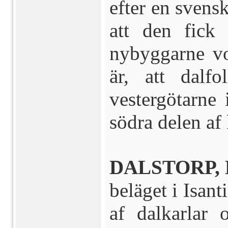
efter en svens
att den fick 
nybyggarne vo
är, att dalfo
vestergötarne 
södra delen af
DALSTORP, 
beläget i Isan
af dalkarlar 