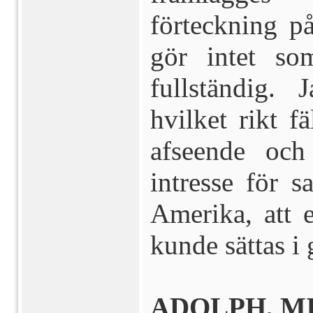
förteckning p
gör intet so
fullständig.
hvilket rikt f
afseende oc
intresse för s
Amerika, att 
kunde sättas i
ADOLPH, M