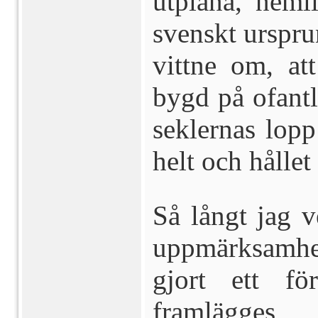
utplåna, nem
svenskt ursprun
vittne om, at
bygd på ofantl
seklernas lopp
helt och hållet
Så långt jag v
uppmärksamhet
gjort ett fö
framlägges