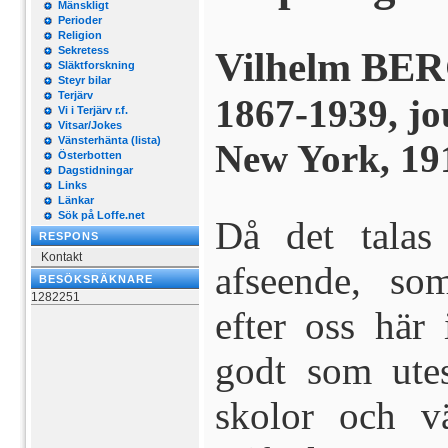
Mänskligt
Perioder
Religion
Sekretess
Vilhelm BE
Släktforskning
Steyr bilar
Terjärv
1867-1939, jo
Vi i Terjärv r.f.
Vitsar/Jokes
Vänsterhänta (lista)
New York, 19
Österbotten
Dagstidningar
Links
Länkar
Sök på Loffe.net
Då det talas
RESPONS
Kontakt
afseende, som
BESÖKSRÄKNARE
1282251
efter oss här
godt som utes
skolor och vä