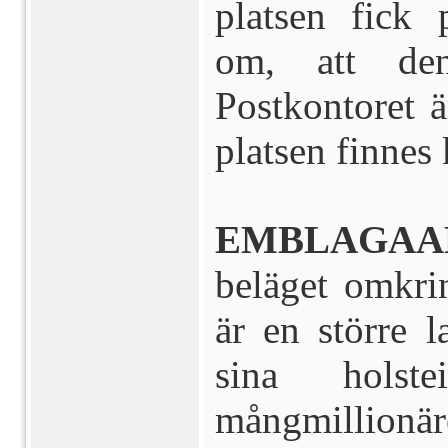
platsen fick 
om, att den
Postkontoret 
platsen finnes 
EMBLAGAAR
beläget omkri
är en större l
sina holst
mångmillion