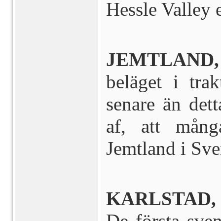
Hessle Valley e
JEMTLAND,
beläget i tr
senare än det
af, att mån
Jemtland i Sve
KARLSTAD, 
De första sve