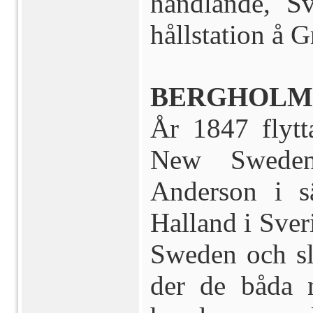
handlande, S
hållstation å
G
BERGHOLM,
År 1847 flytt
New Sweden
Anderson i s
Halland i Sver
Sweden och sl
der de båda 