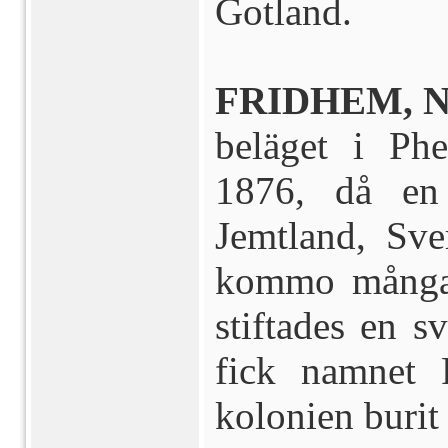
Gotland.
FRIDHEM, N
beläget i Phe
1876, då en
Jemtland, Sve
kommo många 
stiftades en s
fick namnet 
kolonien buri