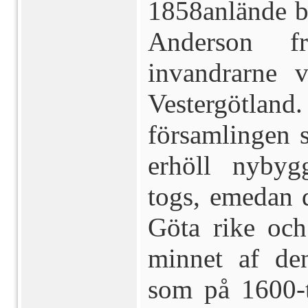
1858anlände bl
Anderson f
invandrarne 
Vestergötlan
församlingen 
erhöll nyby
togs, emedan 
Göta rike och
minnet af de
som på 1600-t