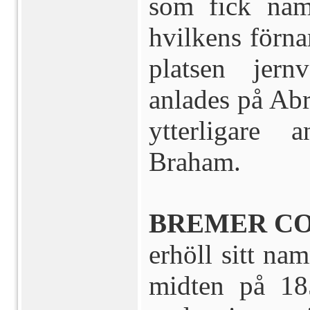
som fick nam
hvilkens förn
platsen jer
anlades på Ab
ytterligare 
Braham.
BREMER CO
erhöll sitt na
midten på 185