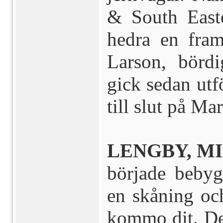
& South East
hedra en fram
Larson, bördi
gick sedan ut
till slut på Ma
LENGBY, MI
började bebyg
en skåning oc
kommo dit. De 