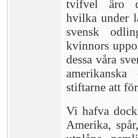
tvifvel äro 
hvilka under l
svensk odli
kvinnors uppo
dessa våra sven
amerikanska
stiftarne att fö
Vi hafva dock 
Amerika, spår,