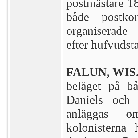
postmästare 1
både postk
organiserade
efter hufvudst
FALUN, WIS.
beläget på b
Daniels och
anläggas o
kolonisterna