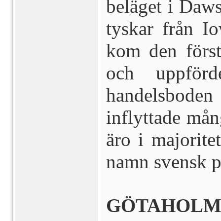
beläget i Daws
tyskar från I
kom den först
och uppförd
handelsbode
inflyttade mån
äro i majorite
namn svensk p
GÖTAHOLM,