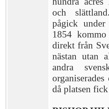
hundra acres 
och slättlan
pågick under
1854 kommo m
direkt från Sv
nästan utan a
andra sven
organiserades 
då platsen fic