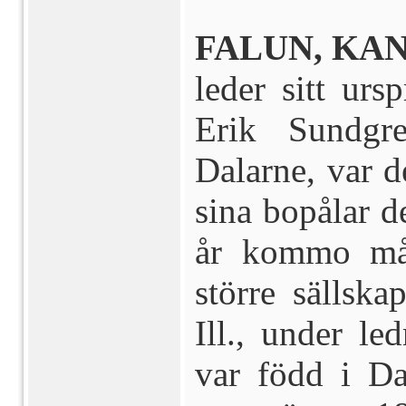
FALUN, KAN
leder sitt urs
Erik Sundgr
Dalarne, var d
sina bopålar 
år kommo mån
större sällsk
Ill., under l
var född i Da