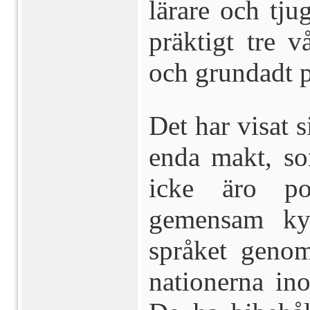
lärare och tju
präktigt tre 
och grundadt p
Det har visat s
enda makt, 
icke äro pol
gemensam kyr
språket genom
nationerna in