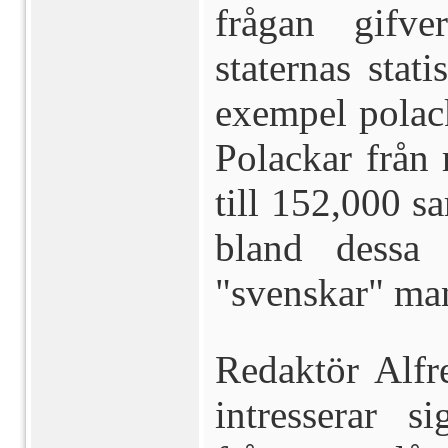
frågan gifv
staternas stati
exempel polack
Polackar från
till 152,000 sa
bland dessa
"svenskar" man
Redaktör Alfr
intresserar 