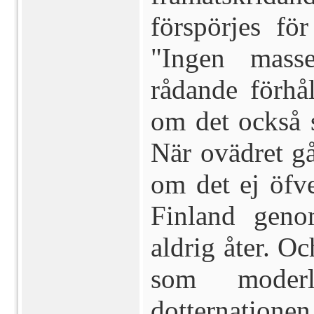
förspörjes fö
"Ingen masse
rådande förhå
om det också s
När ovädret gåt
om det ej öfve
Finland geno
aldrig åter. O
som moderla
dotternationen