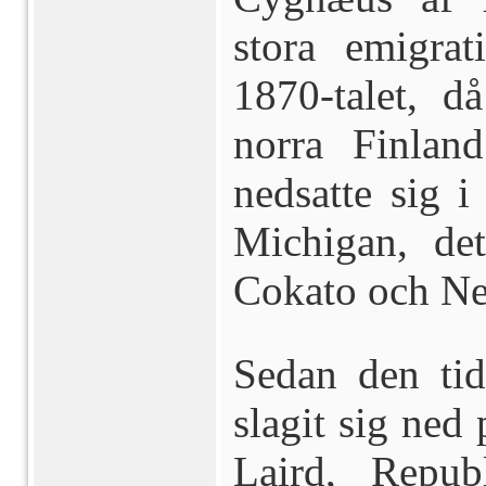
stora emigra
1870-talet, d
norra Finlan
nedsatte sig 
Michigan, det
Cokato och Ne
Sedan den tid
slagit sig ned
Laird, Repub