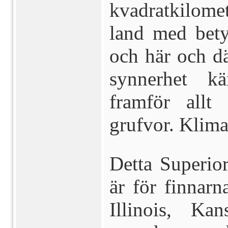
kvadratkilomet
land med bety
och här och dä
synnerhet k
framför allt
grufvor. Klima
Detta Superio
är för finnar
Illinois, K