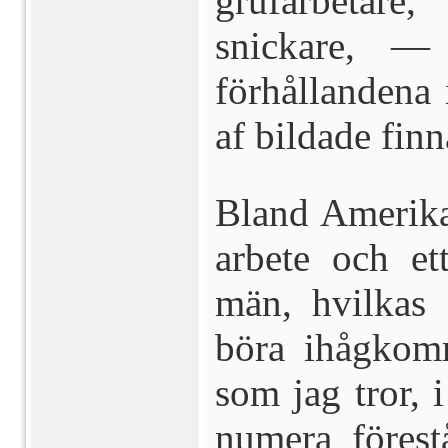
grufarbetar
snickare, —
förhållandena 
af bildade finn
Bland Amerikas
arbete och e
män, hvilka
böra ihågkomm
som jag tror, 
numera förest