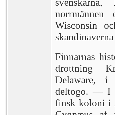
svenskarna,
norrmännen 
Wisconsin oc
skandinaverna 
Finnarnas hist
drottning K
Delaware, i
deltogo. — I 
finsk koloni i
Cygnæus af f