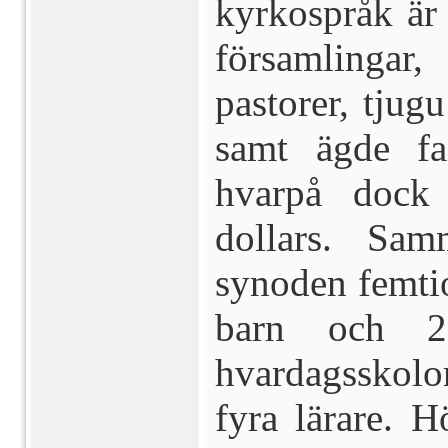
kyrkospråk är 
församlingar
pastorer, tjugu
samt ägde fas
hvarpå dock
dollars. Sa
synoden femti
barn och 2
hvardagsskol
fyra lärare. 