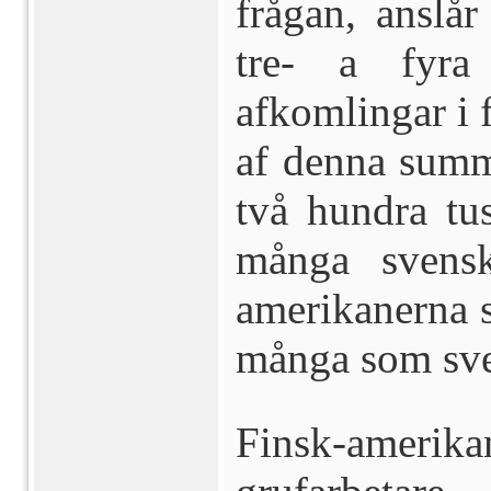
frågan, anslår
tre- a fyra
afkomlingar i f
af denna summa
två hundra tus
många svensk
amerikanerna s
många som sve
Finsk-amerika