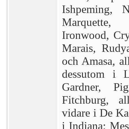
Ishpeming, N
Marquette,
Ironwood, Cry
Marais, Rudy
och Amasa, al
dessutom i La
Gardner, Pi
Fitchburg, a
vidare i De Kal
i Indiana; Me