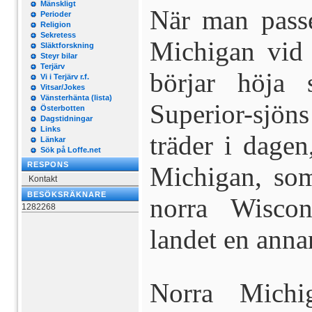
Mänskligt
När man pass
Perioder
Religion
Sekretess
Michigan vid 
Släktforskning
Steyr bilar
Terjärv
börjar höja 
Vi i Terjärv r.f.
Vitsar/Jokes
Vänsterhänta (lista)
Superior-sjöns
Österbotten
Dagstidningar
Links
träder
i dagen
Länkar
Sök på Loffe.net
RESPONS
Michigan, som
Kontakt
BESÖKSRÄKNARE
norra Wiscon
1282268
landet en anna
Norra Michi