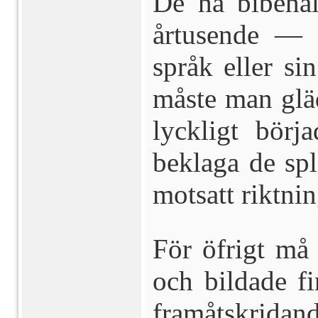
De ha bibehål
årtusende — u
språk eller si
måste man glä
lyckligt börj
beklaga de spl
motsatt riktnin
För öfrigt må 
och bildade fi
framåtskridan