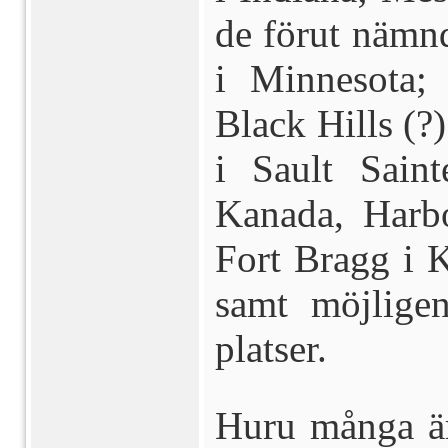
de förut näm
i Minnesota; 
Black Hills (?
i Sault Sain
Kanada, Harb
Fort Bragg i K
samt möjlige
platser.
Huru många är