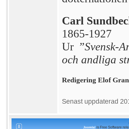
Carl Sundbeck
1865-1927
Ur
”Svensk-Am
och andliga s
Redigering Elof Gra
Senast uppdaterad 20
is Free Software rel
Joomla!