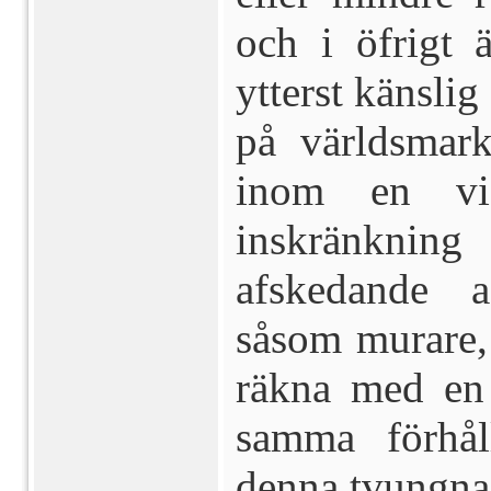
och i öfrigt 
ytterst känslig
på världsmar
inom en vis
inskränknin
afskedande a
såsom murare, 
räkna med en v
samma förhål
denna tvungna a