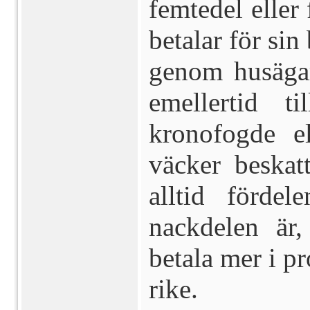
femtedel eller 
betalar för sin
genom husäga
emellertid t
kronofogde e
väcker beskat
alltid fördel
nackdelen är,
betala mer i pr
rike.