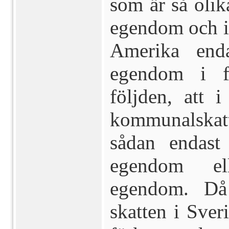
som är så olik
egendom och 
Amerika enda
egendom i f
följden, att 
kommunalskatt
sådan endast
egendom ell
egendom. Då 
skatten i Sver