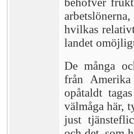
behöfver fruk
arbetslönerna
hvilkas relativ
landet omöjligt
De många och
från Amerika 
opåtaldt tag
välmåga här, ty
just tjänstef
och det, som 