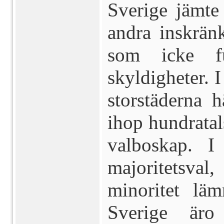
Sverige jämte 
andra
inskrän
som icke fu
skyldigheter. I
storstäderna h
ihop hundrata
valboskap. I
majoritetsva
minoritet läm
Sverige äro