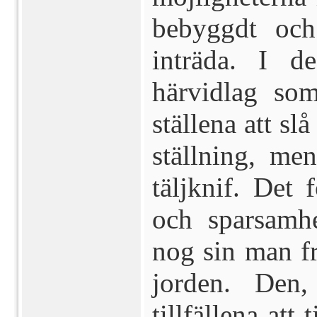
bebyggdt och
inträda. I d
härvidlag so
ställena att sl
ställning, m
täljknif. Det 
och sparsamh
nog sin man fr
jorden. Den
tillfällena att