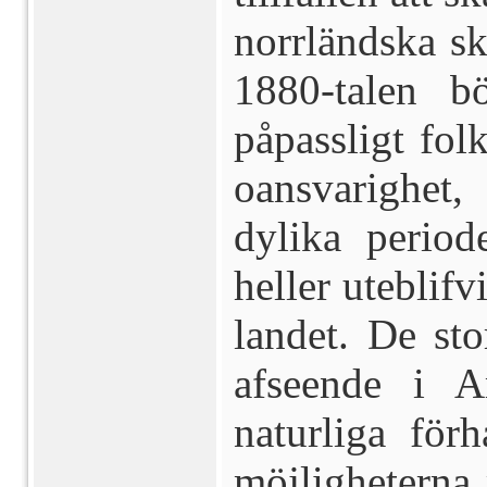
norrländska s
1880-talen bö
påpassligt fol
oansvarighet
dylika period
heller uteblifv
landet. De st
afseende i A
naturliga för
möjligheterna 