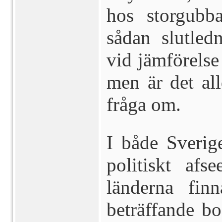
hos storgubb
sådan slutled
vid jämförels
men är det all
fråga om.
I både Sverige
politiskt afs
länderna fin
beträffande bo