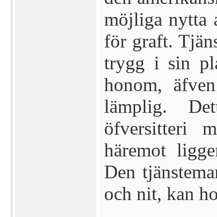
möjliga nytta 
för graft. Tjä
trygg i sin p
honom, äfven
lämplig. De
öfversitteri
häremot ligge
Den tjänstema
och nit, kan h