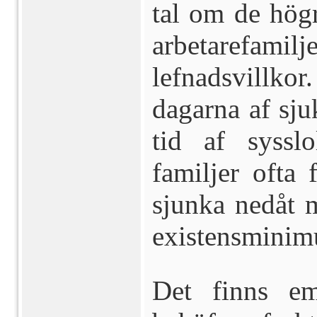
tal om de hög
arbetaref
lefnadsvillko
dagarna af sj
tid af syss
familjer ofta 
sjunka nedåt 
existensmini
Det finns em