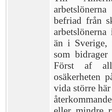
arbetslönern
befriad från s
arbetslönerna
än i Sverige, 
som bidrager 
Först af a
osäkerheten p
vida större här
återkommande 
eller mindre 