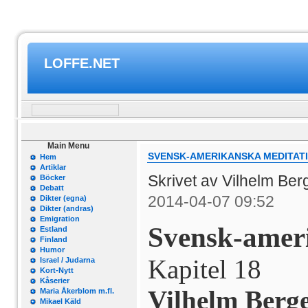
LOFFE.NET
Main Menu
SVENSK-AMERIKANSKA MEDITATI
Hem
Artiklar
Skrivet av Vilhelm Be
Böcker
Debatt
2014-04-07 09:52
Dikter (egna)
Dikter (andras)
Emigration
Svensk-amer
Estland
Finland
Humor
Kapitel 18
Israel / Judarna
Kort-Nytt
Kåserier
Vilhelm Berge
Maria Åkerblom m.fl.
Mikael Käld