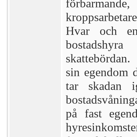
förbarmande
kroppsarbetare
Hvar och e
bostadshyra 
skattebördan.
sin egendom d
tar skadan 
bostadsvåninga
på fast egen
hyresinkomst