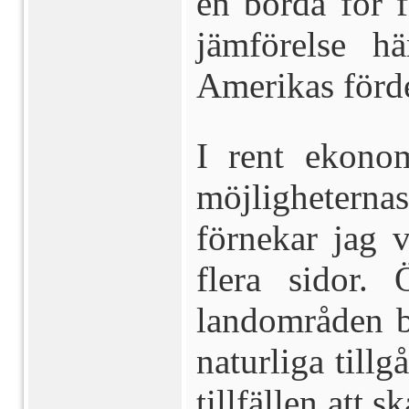
en börda för f
jämförelse hä
Amerikas förde
I rent ekono
möjligheterna
förnekar jag 
flera sidor. 
landområden b
naturliga tillg
tillfällen att 