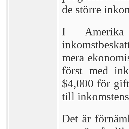
de större
inkom
I Amerik
inkomstbeskat
mera ekonomisk
först med in
$4,000 för gif
till inkomstens
Det är förnäm