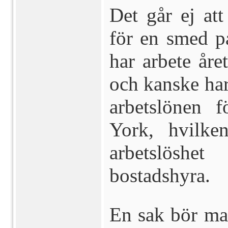
Det går ej at
för en smed p
har arbete åre
och kanske ha
arbetslönen 
York, hvilke
arbetslöshe
bostadshyra.
En sak bör ma