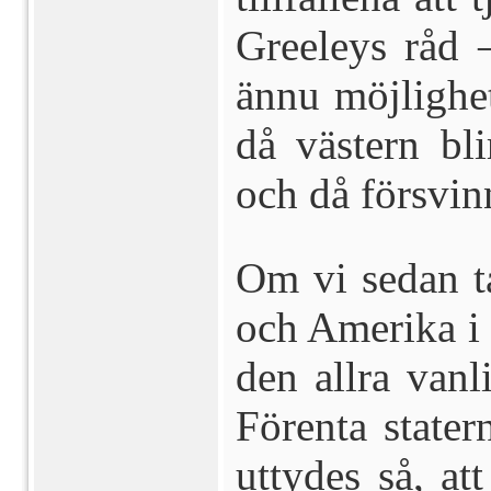
Greeleys råd 
ännu möjlighe
då västern bl
och då försvin
Om vi sedan t
och Amerika i 
den allra vanl
Förenta statern
uttydes så, at