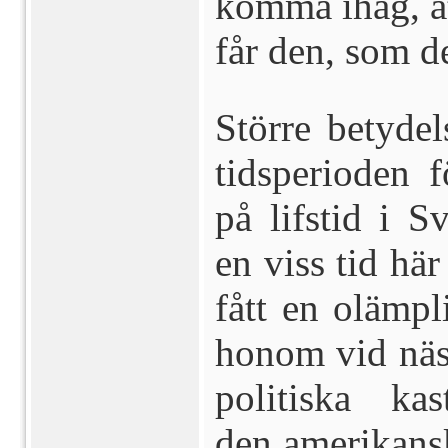
komma ihåg, att
får den, som d
Större betyde
tidsperioden 
på lifstid i S
en viss tid här
fått en olämp
honom vid näst
politiska kas
den amerikansk