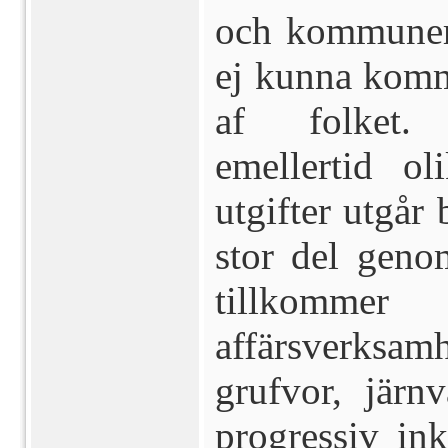
och kommunern
ej kunna kom
af folket. 
emellertid ol
utgifter utgår
stor del genom
tillkomme
affärsverksam
grufvor, järn
progressiv in