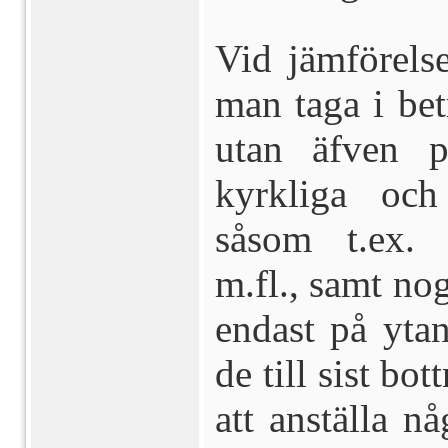
Vid jämförels
man taga i be
utan äfven po
kyrkliga och
såsom t.ex. r
m.fl., samt nog
endast på ytan
de till sist bo
att
anställa n