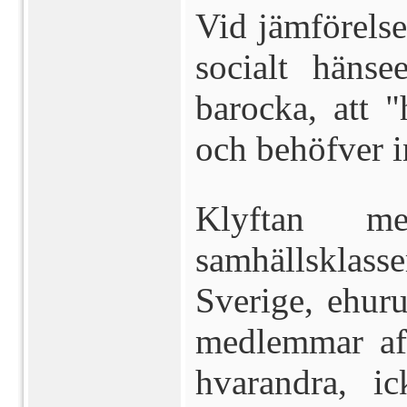
Vid jämförels
socialt hänse
barocka, att
och behöfver i
Klyftan m
samhällsklass
Sverige, ehuru
medlemmar af 
hvarandra, i