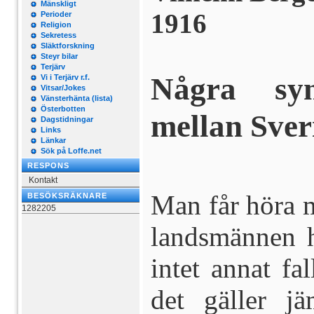
Mänskligt
1916
Perioder
Religion
Sekretess
Släktforskning
Steyr bilar
Terjärv
Några syn
Vi i Terjärv r.f.
Vitsar/Jokes
Vänsterhänta (lista)
Österbotten
mellan
Sver
Dagstidningar
Links
Länkar
Sök på Loffe.net
RESPONS
Kontakt
Man får höra m
BESÖKSRÄKNARE
1282205
landsmännen hä
intet annat fa
det gäller j