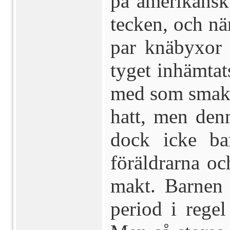
på amerikanskt
tecken, och nä
par knäbyxor 
tyget inhämtats
med som smakr
hatt, men den
dock icke ba
föräldrarna oc
makt. Barnen 
period i regel