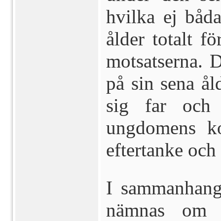
hvilka ej båd
ålder totalt f
motsatserna. De
på sin sena ål
sig far och
ungdomens kor
eftertanke och
I sammanhang
nämnas om f