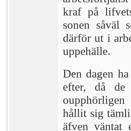
kraf på lifve
sonen såväl 
därför ut i arb
uppehälle.
Den dagen ha n
efter, då de 
oupphörligen
hållit sig täml
äfven väntat 