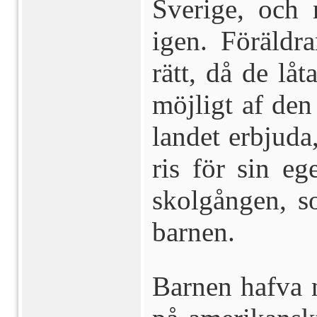
Sverige, och 
igen. Föräldr
rätt, då de lå
möjligt af den
landet erbjud
ris för sin eg
skolgången, s
barnen.
Barnen hafva n