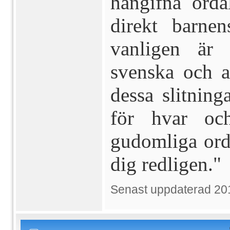
hängifna ord
direkt barne
vanligen är 
svenska och
dessa slitning
för hvar oc
gudomliga orde
dig redligen."
Senast uppdaterad 20