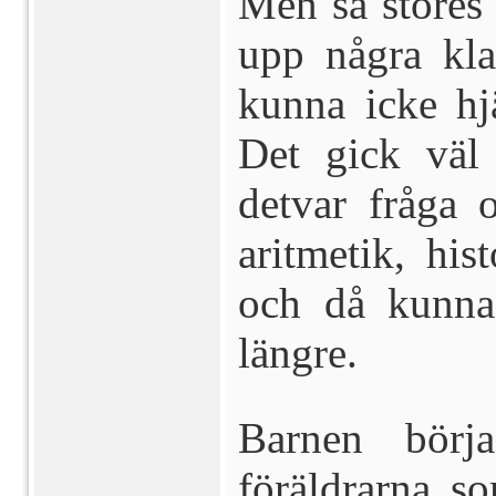
Men så stores
upp några kla
kunna icke h
Det gick väl 
detvar fråga 
aritmetik, his
och då kunna
längre.
Barnen börja
föräldrarna so