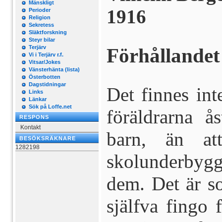
Mänskligt
1916
Perioder
Religion
Sekretess
Släktforskning
Steyr bilar
Terjärv
Förhållandet
Vi i Terjärv r.f.
Vitsar/Jokes
Vänsterhänta (lista)
Österbotten
Dagstidningar
Det finnes int
Links
Länkar
Sök på Loffe.net
föräldrarna å
RESPONS
Kontakt
barn, än at
BESÖKSRÄKNARE
1282198
skolunderbyg
dem. Det är so
själfva fingo 