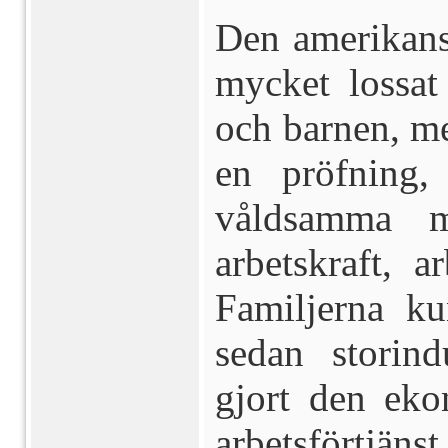
Den amerikans
mycket lossat
och barnen, me
en pröfning,
våldsamma ma
arbetskraft,
ar
Familjerna ku
sedan storind
gjort den ek
arbetsförtjäns