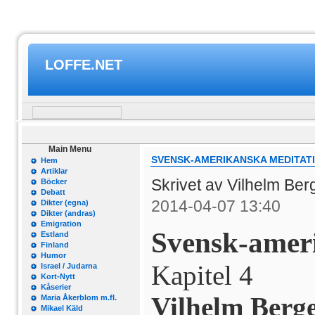
LOFFE.NET
Main Menu
SVENSK-AMERIKANSKA MEDITATI
Hem
Artiklar
Skrivet av Vilhelm Be
Böcker
Debatt
2014-04-07 13:40
Dikter (egna)
Dikter (andras)
Emigration
Svensk-amer
Estland
Finland
Humor
Kapitel 4
Israel / Judarna
Kort-Nytt
Kåserier
Vilhelm Berge
Maria Åkerblom m.fl.
Mikael Käld