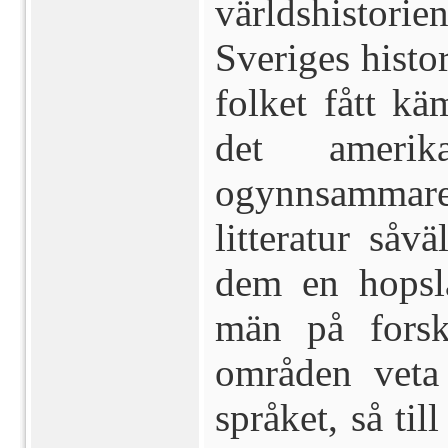
världshistorie
Sveriges histor
folket fått kä
det amer
ogynnsammare
litteratur såv
dem en hops
män på forsk
områden veta
språket, så til