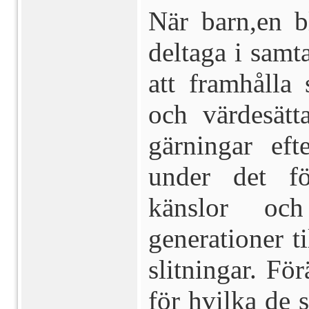
När barn,en b
deltaga i samta
att framhålla
och värdesätt
gärningar eft
under det
f
känslor oc
generationer t
slitningar. För
för hvilka de 