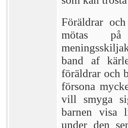
Föräldrar och
mötas på
meningsskilj
band af kärl
föräldrar och 
försona mycket
vill smyga s
barnen visa 
under den sen