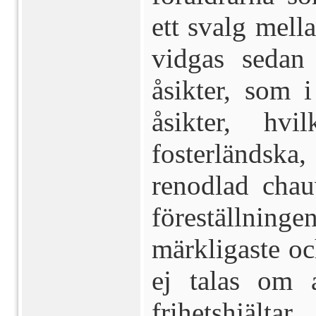
ett svalg mel
vidgas seda
åsikter, som 
åsikter, hv
fosterländs
renodlad chau
föreställninge
märkligaste oc
ej talas om 
frihetshjält