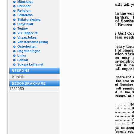
Mänskligt
Perioder
Religion
Sekretess
Släktforskning
Steyr bilar
Terjärv
Vi i Terjärv r.f.
Vitsar/Jokes
Vänsterhänta (lista)
Österbotten
Dagstidningar
Links
Länkar
Sök på Loffe.net
RESPONS
Kontakt
BESÖKSRÄKNARE
1282050