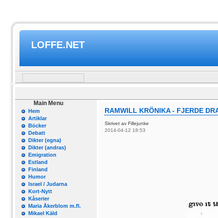
LOFFE.NET
Main Menu
RAMWILL KRÖNIKA - FJERDE D
Hem
Artiklar
Skrivet av Fillejunke
Böcker
2014-04-12 18:53
Debatt
Dikter (egna)
Dikter (andras)
Emigration
Estland
Finland
Humor
Israel / Judarna
Kort-Nytt
Kåserier
Maria Åkerblom m.fl.
Mikael Käld