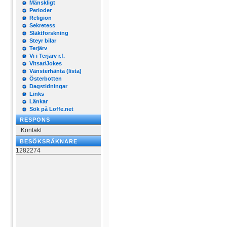
Mänskligt
Perioder
Religion
Sekretess
Släktforskning
Steyr bilar
Terjärv
Vi i Terjärv r.f.
Vitsar/Jokes
Vänsterhänta (lista)
Österbotten
Dagstidningar
Links
Länkar
Sök på Loffe.net
RESPONS
Kontakt
BESÖKSRÄKNARE
1282274