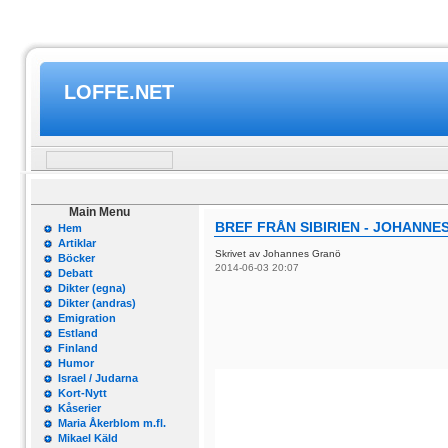
LOFFE.NET
Main Menu
BREF FRÅN SIBIRIEN - JOHANNES
Hem
Artiklar
Skrivet av Johannes Granö
Böcker
2014-06-03 20:07
Debatt
Dikter (egna)
Dikter (andras)
Emigration
Estland
Finland
Humor
Israel / Judarna
Kort-Nytt
Kåserier
Maria Åkerblom m.fl.
Mikael Käld