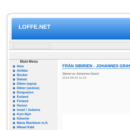
LOFFE.NET
Main Menu
FRÅN SIBIRIEN - JOHANNES GRAN
Hem
Artiklar
Skrivet av Johannes Granö
Böcker
2014-06-04 11:24
Debatt
Dikter (egna)
Dikter (andras)
Emigration
Estland
Finland
Humor
Israel / Judarna
Kort-Nytt
Kåserier
Maria Åkerblom m.fl.
Mikael Käld