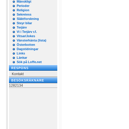
Mänskligt
Perioder
Religion
Sekretess
Släktforskning
Steyr bilar
Terjärv
Vi i Terjärv r.f.
Vitsar/Jokes
Vänsterhänta (lista)
Österbotten
Dagstidningar
Links
Länkar
Sök på Loffe.net
RESPONS
Kontakt
BESÖKSRÄKNARE
1282134