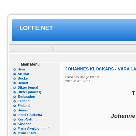
LOFFE.NET
Main Menu
JOHANNES KLOCKARS - VÅRA LA
Hem
Artiklar
Skrivet av Hangö Bladet
Böcker
2014-11-15 14:44
Debatt
Dikter (egna)
Dikter (andras)
T
Emigration
Estland
Finland
Humor
Johannes 
Israel / Judarna
Kort-Nytt
Kåserier
Maria Åkerblom m.fl.
Mikael Käld