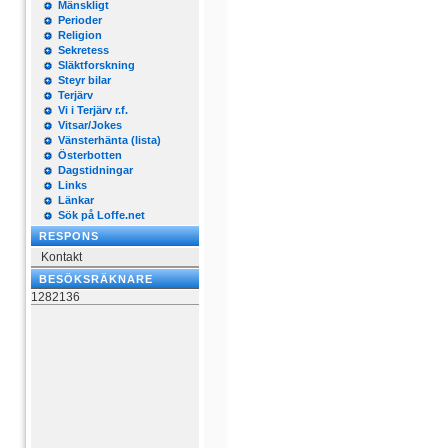
Mänskligt
Perioder
Religion
Sekretess
Släktforskning
Steyr bilar
Terjärv
Vi i Terjärv r.f.
Vitsar/Jokes
Vänsterhänta (lista)
Österbotten
Dagstidningar
Links
Länkar
Sök på Loffe.net
RESPONS
Kontakt
BESÖKSRÄKNARE
1282136