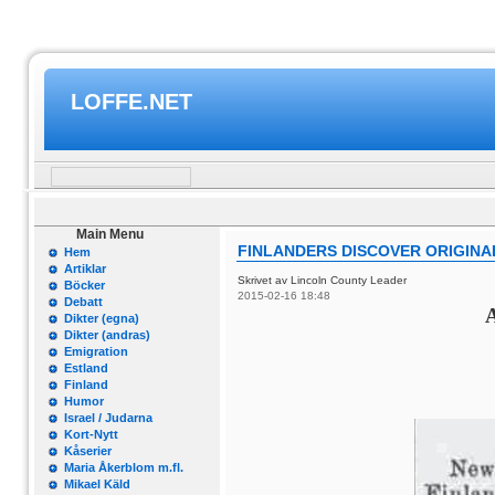
LOFFE.NET
Main Menu
FINLANDERS DISCOVER ORIGINA
Hem
Artiklar
Skrivet av Lincoln County Leader
Böcker
2015-02-16 18:48
Debatt
A
Dikter (egna)
Dikter (andras)
Emigration
Estland
Finland
Humor
Israel / Judarna
Kort-Nytt
Kåserier
Maria Åkerblom m.fl.
Mikael Käld