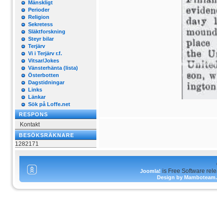
Mänskligt
Perioder
Religion
Sekretess
Släktforskning
Steyr bilar
Terjärv
Vi i Terjärv r.f.
Vitsar/Jokes
Vänsterhänta (lista)
Österbotten
Dagstidningar
Links
Länkar
Sök på Loffe.net
RESPONS
Kontakt
BESÖKSRÄKNARE
1282171
is Free Software rel
Joomla!
Design by Mamboteam