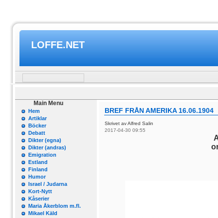
LOFFE.NET
Main Menu
BREF FRÅN AMERIKA 16.06.1904
Hem
Artiklar
Skrivet av Alfred Salin
Böcker
2017-04-30 09:55
Debatt
A
Dikter (egna)
o
Dikter (andras)
Emigration
Estland
Finland
Humor
Israel / Judarna
Kort-Nytt
Kåserier
Maria Åkerblom m.fl.
Mikael Käld