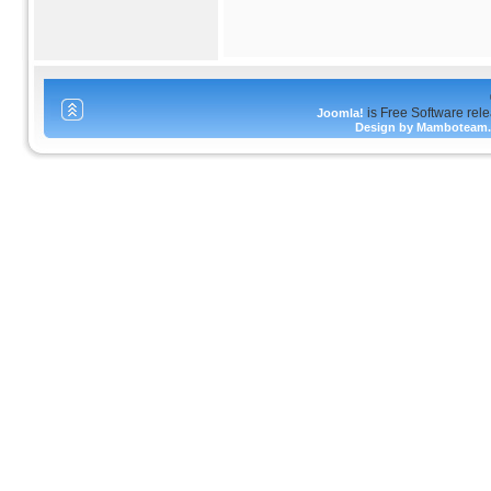
is Free Software rel
Joomla!
Design by Mamboteam