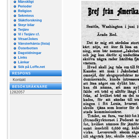
Mänskligt
Perioder
Religion
Sekretess
Släktforskning
Steyr bilar
Terjärv
Vi i Terjärv r.f.
Vitsar/Jokes
Vänsterhänta (lista)
Österbotten
Dagstidningar
Links
Länkar
Sök på Loffe.net
RESPONS
Kontakt
BESÖKSRÄKNARE
1282057