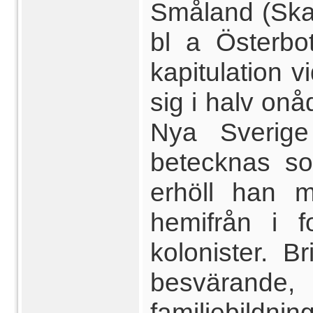
Småland (Skara
bl a Österbo
kapitulation 
sig i halv on
Nya Sverig
betecknas so
erhöll han m
hemifrån i f
kolonister. B
besvärande
familjebild