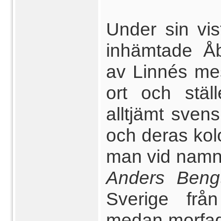
Under sin vi
inhämtade Å
av Linnés me
ort och stä
alltjämt sve
och deras kolo
man vid nam
Anders Ben
Sverige frå
medan morfa