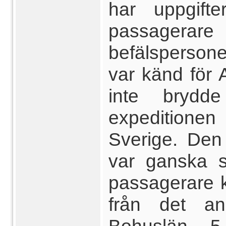
har uppgift
passagera
befälspersone
var känd för
inte bryd
expeditione
Sverige. Den
var ganska s
passagerare 
från det an