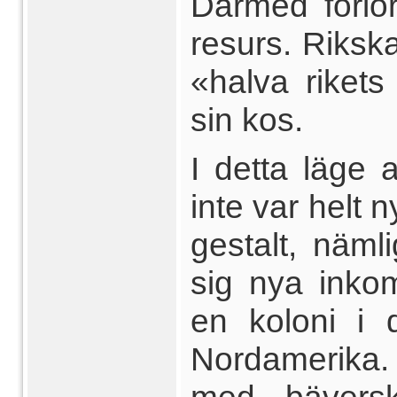
Därmed förlor
resurs. Rikska
«halva riket
sin kos.
I detta läge 
inte var helt 
gestalt, näml
sig nya inko
en koloni i 
Nordamerika