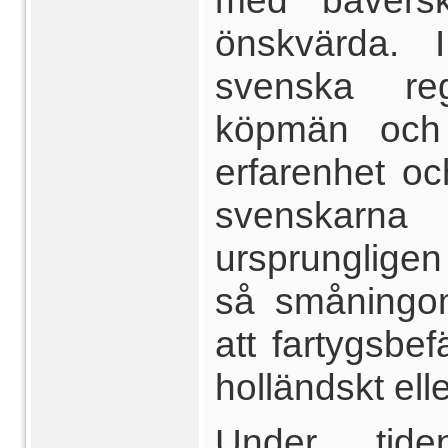
med bäversk
önskvärda. 
svenska re
köpmän och
erfarenhet o
svenskarna
ursprunglige
så småningom
att fartygsbef
holländskt ell
Under tid