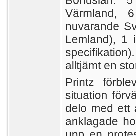
Bohuslän. 
Värmland, 6
nuvarande Sv
Lemland), 1 
specifikati
alltjämt en st
Printz förbl
situation för
delo med ett 
anklagade ho
upp en prote