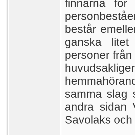
finnarna för
personbest
består emelle
ganska lite
personer från
huvudsakli
hemmahöran
samma slag s
andra sidan 
Savolaks och 