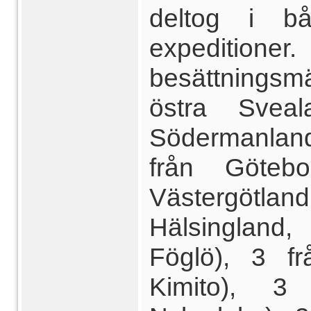
deltog i 
expeditio
besättnings
östra Sveal
Södermanlan
från Göteb
Västergötland
Hälsingland
Föglö), 3 fr
Kimito), 3