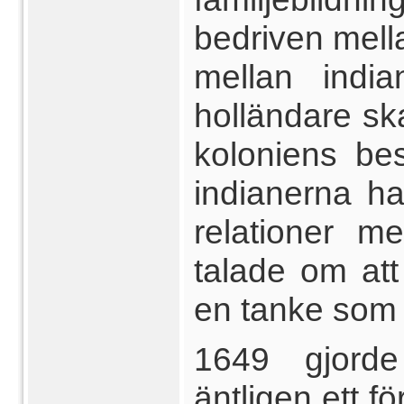
bedriven mell
mellan indi
holländare sk
koloniens be
indianerna h
relationer m
talade om att
en tanke som d
1649 gjord
äntligen ett f