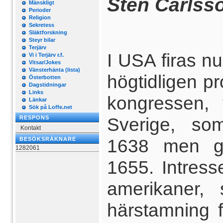
Sten Carlss
Mänskligt
Perioder
Religion
Sekretess
Släktforskning
Steyr bilar
Terjärv
I USA firas 
Vi i Terjärv r.f.
Vitsar/Jokes
Vänsterhänta (lista)
högtidligen p
Österbotten
Dagstidningar
Links
kongressen, 
Länkar
Sök på Loffe.net
Sverige, so
RESPONS
Kontakt
1638 men gic
BESÖKSRÄKNARE
1282061
1655. Intress
amerikaner
härstamning f