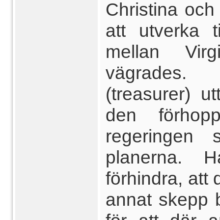
Christina och
att utverka t
mellan Virg
vägrades. 
(treasurer) ut
den förhopp
regeringen 
planerna. H
förhindra, att
annat skepp b