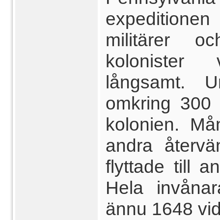
expeditione
militärer o
kolonister 
långsamt. 
omkring 300 
kolonien. Må
andra återvä
flyttade till
Hela invånar
ännu 1648 vid