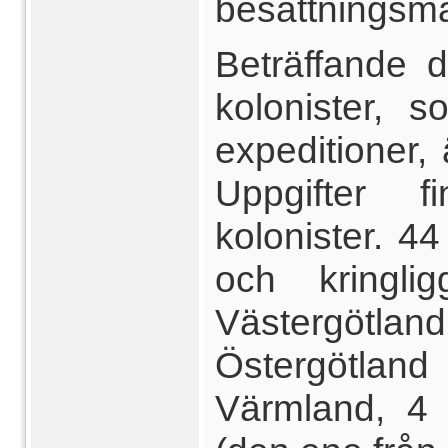
besättningsmä
Beträffande 
kolonister, 
expeditioner, 
Uppgifter 
kolonister. 
och kringli
Västergötl
Östergötla
Värmland, 4 