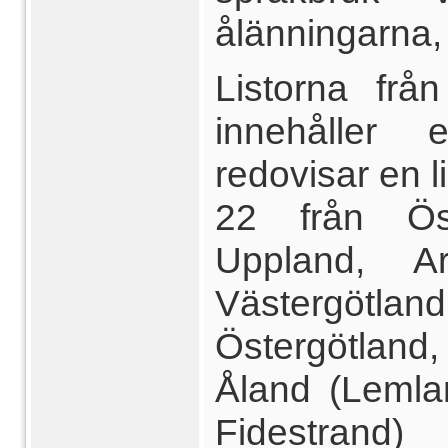
ålänningarna,
Listorna frå
innehåller 
redovisar en l
22 från Ös
Uppland, A
Västergötl
Östergötland
Åland (Lemla
Fidestrand)