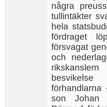
några preuss
tullintäkter 
hela statsbu
fördraget l
försvagat gen
och nederlag
rikskansler
besvikels
förhandlarna
son Johan 