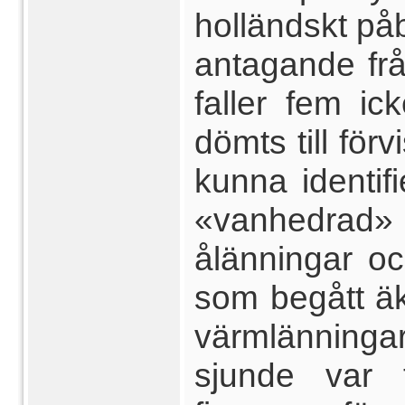
holländskt på
antagande frå
faller fem i
dömts till förv
kunna identifi
«vanhedrad» 
ålänningar o
som begått ä
värmlänninga
sjunde var t