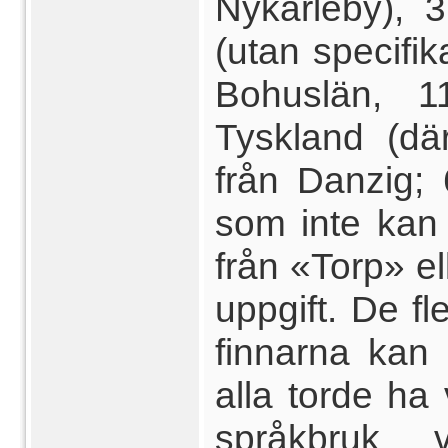
Nykarleby), 3
(utan specifik
Bohuslän, 1
Tyskland (där
från Danzig; 
som inte kan l
från «Torp» el
uppgift. De fl
finnarna kan 
alla torde ha 
språkbruk 