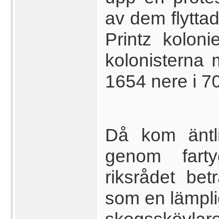
av dem flyttad
Printz kolon
kolonisterna 
1654 nere i 70
Då kom äntli
genom fart
riksrådet bet
som en lämplig