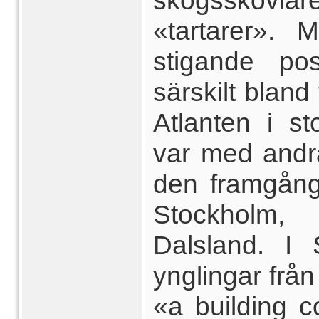
skogsskövlare
«tartarer». 
stigande pos
särskilt blan
Atlanten i st
var med andra
den framgång
Stockholm,
Dalsland. I 
ynglingar frå
«a building co