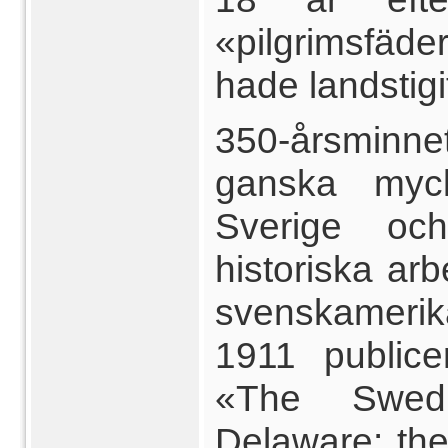
«pilgrimsfä
hade landstigi
350-årsminne
ganska myc
Sverige oc
historiska arb
svenskamer
1911 publice
«The Swed
Delaware: the