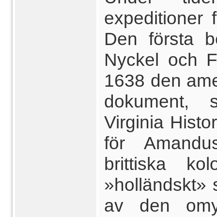
expeditioner 
Den första b
Nyckel och F
1638 den amer
dokument, 
Virginia Hist
för Amandu
brittiska k
»holländskt»
av den omyn