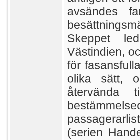
avsändes fa
besättning
Skeppet led
Västindien, o
för fasansful
olika sätt, 
återvända t
bestämmels
passagerarlis
(serien Hande