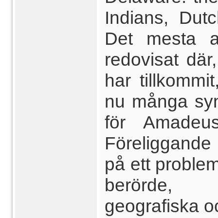
Indians, Dut
Det mesta a
redovisat dä
har tillkommit
nu många sy
för Amadeu
Föreliggande k
på ett proble
berörde, 
geografiska o