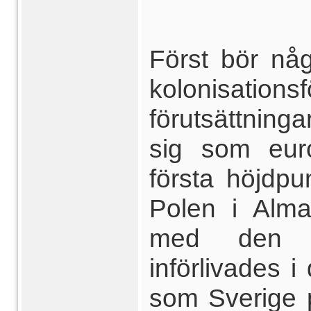
Först bör nå
kolonisat
förutsättninga
sig som eur
första höjdpu
Polen i Alma
med den s
införlivades i
som Sverige p