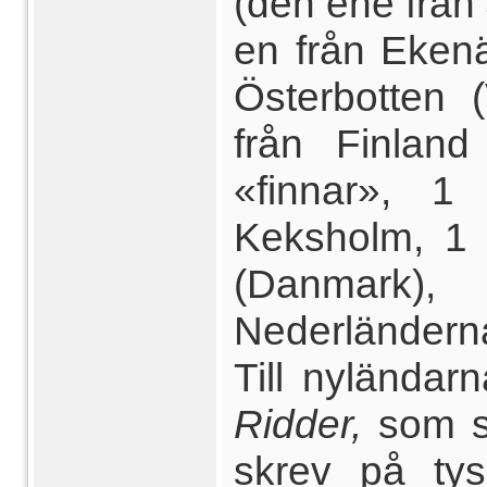
(den ene från
en från Ekenä
Österbotten 
från Finland
«finnar», 1
Keksholm, 1 
(Danmark)
Nederländern
Till nylända
Ridder,
som s
skrev på tys