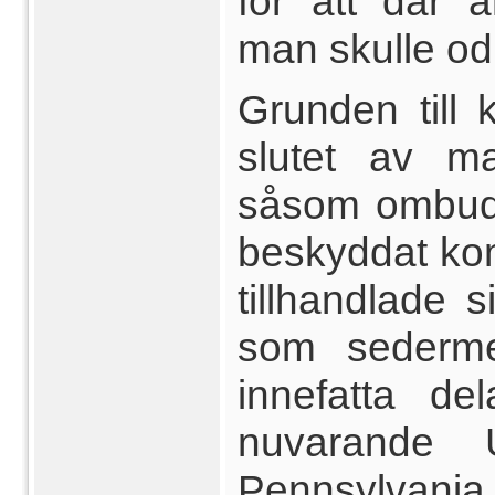
för att där 
man skulle od
Grunden till 
slutet av ma
såsom ombud f
beskyddat ko
tillhandlade 
som sederme
innefatta de
nuvarande 
Pennsylvania 