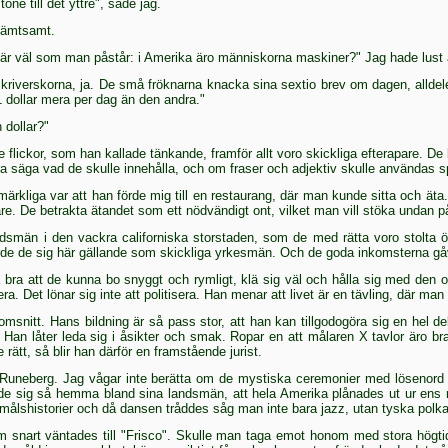
ne till det yttre", sade jag.
skämtsamt.
et är väl som man påstår: i Amerika äro människorna maskiner?" Jag hade lust 
iverskorna, ja. De små fröknarna knacka sina sextio brev om dagen, alldeles s
 dollar mera per dag än den andra."
 dollar?"
e flickor, som han kallade tänkande, framför allt voro skickliga efterapare. De
 säga vad de skulle innehålla, och om fraser och adjektiv skulle användas spa
ärkliga var att han förde mig till en restaurang, där man kunde sitta och äta
. De betrakta ätandet som ett nödvändigt ont, vilket man vill stöka undan på ko
 landsmän i den vackra californiska storstaden, som de med rätta voro stolta
orde de sig här gällande som skickliga yrkesmän. Och de goda inkomsterna gå
 bra att de kunna bo snyggt och rymligt, klä sig väl och hålla sig med den o
 Det lönar sig inte att politisera. Han menar att livet är en tävling, där ma
snitt. Hans bildning är så pass stor, att han kan tillgodogöra sig en hel del 
. Han låter leda sig i åsikter och smak. Ropar en att målaren X tavlor äro 
 rätt, så blir han där­för en framstående jurist.
of Runeberg. Jag vågar inte berätta om de mystiska ceremonier med lösenord 
de sig så hemma bland sina landsmän, att hela Amerika plånades ut ur ens 
emålshistorier och då dansen tråddes såg man inte bara jazz, utan tyska pol
nart vänta­des till "Frisco". Skulle man taga emot honom med stora högtidli