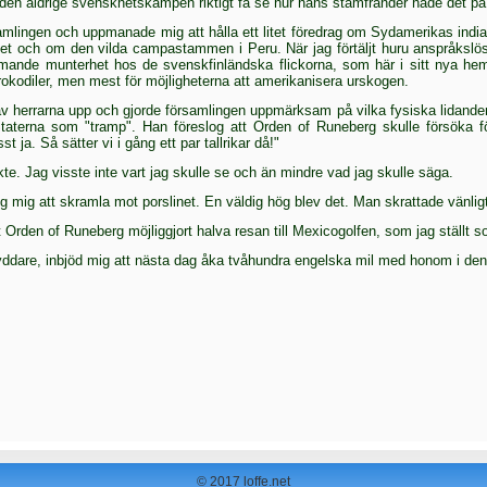
 den åldrige svenskhetskämpen riktigt få se hur hans stamfränder hade det på
mlingen och uppmanade mig att hålla ett litet föredrag om Sydame­rikas india
iket och om den vilda campastammen i Peru. När jag förtäljt huru anspråkslö
rmande munterhet hos de svensk­finländska flickorna, som här i sitt nya hem
roko­diler, men mest för möjligheterna att amerikanisera ur­skogen.
 en av herrarna upp och gjorde församlingen uppmärksam på vilka fysiska lidan
Staterna som "tramp". Han föreslog att Orden of Runeberg skulle försöka för
 ja. Så sätter vi i gång ett par tallrikar då!"
te. Jag visste inte vart jag skulle se och än mindre vad jag skulle säga.
g mig att skramla mot porslinet. En väldig hög blev det. Man skrattade vänlig
 Orden of Ru­neberg möjliggjort halva resan till Mexicogolfen, som jag ställt 
ddare, inbjöd mig att nästa dag åka tvåhundra engelska mil med honom i den r
© 2017 loffe.net