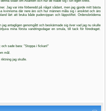
 denna sidan om Atlanten och hur de roade sig i sin egen krets.
ner. Jag var inte förberedd på något sådant, men jag gjorde mitt bästa
sa kvinnorna där nere äro och hur männen måla sig i ansiktet och äro
land lärt att bruka både pudervippan och läppstiftet. Ordens­bröderna
den jag antagligen genomgått och beskärmade sig över vad jag nu skulle
ljuva mina första vandringsdagar en smula, till tack för föredraget.
t och sade bara: "Stoppa i fickan!"
som mål.
iktning jag skulle.