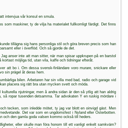
att intervjua vår konsul en smula.
om maskiner, ty de vilja ha materialet fullkom­ligt färdigt. Det finns
 kunde tillägna sig hans personliga stil och göra breven precis som han
rsamt eller i över­flöd.
Och så gjorde de det.
. Jag anser inte att man sitter, när man spisar uppkrupen på en barstol
rtast möjliga tid, utan vila, kaffe och tidningar efteråt.
 över att bo i. Om dessa svensk-finländare voro murare, snickare eller
vo sin prägel åt deras hem.
umbärliga bilen. Arbetaren har sin villa med bad, radio och garage vid
n kan placera sig rätt bra utan mycken svett och möda.
kulturella njutningar, men å andra sidan är den så ytlig att han aldrig
bra, så ropar tusenden det­samma. Tar advokaten Y en ruskig mördare i
och tecken, som inledde mötet, ty jag var blott en oinvigd gäst. Men
medvetande. Det var som en ungdomsfest i Nyland eller Österbotten.
kan och den gamla goda valsen kommo också till heders.
gheter, eller skulle man föra honom till ett vanligt enkelt samkväm?