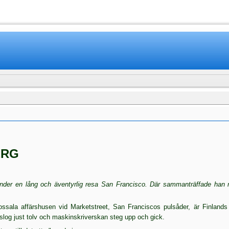
www.mamboteam.com
ERG
under en lång och äventyrlig resa San Francisco. Där sammanträffade han m
ssala affärs­husen vid Marketstreet, San Franciscos pulsåder, är Fin­lands 
 slog just tolv och maskinskriverskan steg upp och gick.