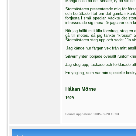
Många höllo på det senare, ty då skulle
Stormästaren presenterade mig för försa
och berättade litet om det gam­la inkar
förtjusta i små speglar, väckte det sto
intresserade sig mera för jaguarer och k
När jag hållit mitt lilla föredrag, steg
gå till mötes, då jag tänkte "krossa" 
Stormästaren steg upp och sade: "Ja visst
Jag kände hur färgen vek från mitt ansik
Silvermynten började överallt runtomkrin
Jag steg upp, tackade och förklarade att
En yngling, som var min specielle besky
Håkan Mörne
1929
Senast uppdaterad 2005-09-20 10:53