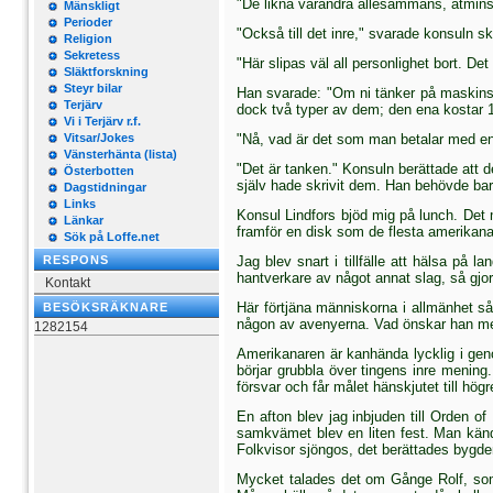
"De likna varandra allesammans, åtminsto
Mänskligt
Perioder
"Också till det inre," svarade konsuln 
Religion
Sekretess
"Här slipas väl all personlighet bort. D
Släktforskning
Steyr bilar
Han svarade: "Om ni tänker på maskinskr
Terjärv
dock två typer av dem; den ena kostar 1
Vi i Terjärv r.f.
Vitsar/Jokes
"Nå, vad är det som man betalar med en
Vänsterhänta (lista)
"Det är tanken." Konsuln berättade att d
Österbotten
själv hade skrivit dem. Han behövde bara
Dagstidningar
Links
Konsul Lindfors bjöd mig på lunch. Det m
Länkar
framför en disk som de flesta amerikanare
Sök på Loffe.net
RESPONS
Jag blev snart i tillfälle att hälsa på
hantverkare av något annat slag, så gj
Kontakt
Här förtjäna människorna i allmänhet så
BESÖKSRÄKNARE
någon av avenyerna. Vad önskar han mera.
1282154
Amerikanaren är kanhända lycklig i genom
börjar grubbla över tingens inre mening
försvar och får målet hänskjutet till högre
En afton blev jag inbjuden till Orden 
samkvämet blev en liten fest. Man kän
Folk­visor sjöngos, det berättades bygd
Mycket talades det om Gånge Rolf, som s