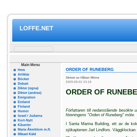
LOFFE.NET
Main Menu
ORDER OF RUNEBERG
Hem
Artiklar
Skrivet av Håkan Mörne
Böcker
2005-09-02 23:18
Debatt
Dikter (egna)
ORDER OF RUNEB
Dikter (andras)
Emigration
Estland
Finland
Författaren till nedanstående besökte 
Humor
föreningens "Orden of Runeberg" möte.
Israel / Judarna
Kort-Nytt
I Santa Marina Building, ett av de kolo
Kåserier
Maria Åkerblom m.fl.
sjökaptenen Jarl Lindfors. Vägg­klockan
Mikael Käld