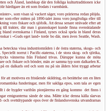
tten och Åland, landskap där den folkliga kulturtraditionen icke
blir härdigare än ett som frodats i varmbänk.
präster», som visan så vackert säger, voro prärierna redan plöjda.
ter som efter mitten på 1890-talet ännu voro jungfruliga eller till
ning voro fiskare och sjöfolk. Att dessa senare strävade efter att
ig till trakter, där man i grannskapet kunde finna svensktalande
ig bland svenskarna i Finland, synes också spela in bland deras
venskar i »Guds eget land» torde bo där, men även Seattle, Wash.
beteckna vissa industriområden i de östra staterna, skogs- och
eciellt norrut i Pacific-staterna, i de stora skog- och sjörika,
, tycks vännerna från Finland trivas. Där­uppe kunna de möta
 jägare och fiskare och bönder, män av samma typ som dalkarlen K.
ta på en dalkarls ord och som nu på sin ålders höst tryggt arbetar
ör att mo­tivera en fristående skildring, en berättelse om en liten
gt romantiska fun­deringar, men för sakliga epos, som tala av egen
lt i de bygder varifrån pion­järerna en gång kommo  det finns i
ngar emigranterna sände de sina. Måtte icke denna källa slarvas
ord- och svettdrypande epos över de finlandssvenska utvandrarnas