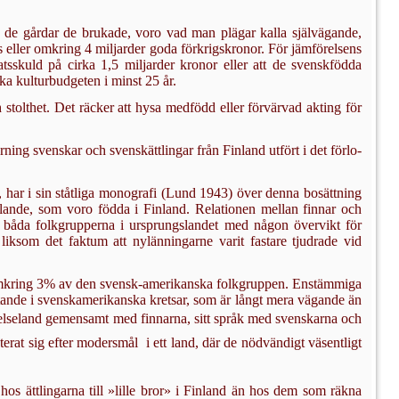
de gårdar de brukade, voro vad man plägar kalla självägande,
rs eller omkring 4 miljarder goda förkrigskronor. För jämförelsens
tsskuld på cirka 1,5 miljar­der kronor eller att de svenskfödda
ka kulturbudgeten i minst 25 år.
 stolthet. Det räcker att hysa medfödd eller förvärvad akting för
rning svenskar och svenskättlingar från Finland utfört i det förlo­
 har i sin ståtliga monografi (Lund 1943) över denna bosättning
alande, som voro födda i Finland. Relationen mellan finnar och
e båda folkgrupperna i ursprungslandet med någon övervikt för
iksom det faktum att nylänningarne varit fastare tjudrade vid
, omkring 3% av den svensk-amerikanska folkgruppen. Enstämmiga
nflytande i svensk­amerikanska kretsar, som är långt mera vägande än
födelseland ge­mensamt med finnarna, sitt språk med svenskarna och
erat sig efter modersmål  i ett land, där de nödvändigt väsentligt
hos ättlingarna till »lille bror» i Finland än hos dem som räkna