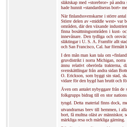
släktskap med »storebror» på andra s
hade hunnit »stan­dardiseras bort» me
När finlandssvenskarne i större antal
Större delen av »middle west» var bela
områden, där den växande industrien g
finna bosättningsområden i kust- och
innevånare. Den tydliga och oroväcka
släktingar i U. S. A. Framför allt s
och San Francisco, Cal. har förmått 
I den mån man kan tala om »finlands
gruvdis­trikt i norra Michigan, norr
ännu relativt obe­rörda trakterna
svenskättlingar från andra sidan Bot
O. Erickson, som byggt sin stad, skap
vidare för den bygd han brutit och fö
Även om antalet nybyggare från de sven
folk­grupps bidrag till en stor natio
tyngd. Detta material finns dock, me
utvandrarnas brev till hemmen, i all
bort, få multna oläst av människor, 
märkliga resa och märkliga gärning.