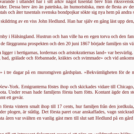
arande i utlandet har i sitt arkiv något tusental brev från rikssvens
lder. Dessa brev äro än patetiska, än humoristiska, men de flesta av de
entals och åter tusentals svenska bondpojkar sökte sig nya hem på andra 
 skildring av en viss John Hedlund. Han har själv en gång läst upp den,
mby i Hälsingland. Hustrun och han ville ha en egen torva och den fanns
e färggranna prospek­ten och den 20 juni 1867 började familjen sin väl
 ligger i hertigarnas, lordernas och aristokratiernas land» var besvärli
, bad, grälade och förbannade, kräktes och svimmade» och vid ankomst
 i tre dagar på en muromgiven gårdsplan. »Bekvämligheten för de nygif
ew-York. Emigran­terna föstes ihop och skickades vidare till Chicago,
ota. Under resan hade famil­jens första barn fötts. Kontant ägde den st
mt ett gevär.
 första vintern smalt ihop till 17 cents, hur familjen från den jordkul
nder plogen, är ståtlig. Det första paret oxar anskaffades, vagn snickr
ta åren var svälten en vanlig gäst men till slut satt Hedlund på en går