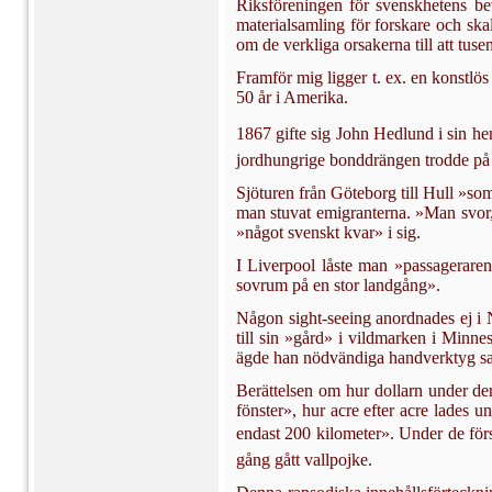
Riksföreningen för svenskhetens bev
materialsam­ling för forskare och ska
om de verkliga orsakerna till att tus
Framför mig ligger t. ex. en konstlös
50 år i Amerika.
1867 gifte sig John Hedlund i sin he
jordhungrige bonddrängen trodde på d
Sjöturen från Göteborg till Hull »som
man stuvat emigranterna. »Man svor
»något svenskt kvar» i sig.
I Liverpool låste man »passageraren»
sovrum på en stor landgång».
Någon sight-seeing anordnades ej i N
till sin »gård» i vildmarken i Minnes
ägde han nöd­vändiga handverktyg sa
Berättelsen om hur dollarn under den
fönster», hur acre efter acre lades u
endast 200 kilome­ter». Under de förs
gång gått vallpojke.