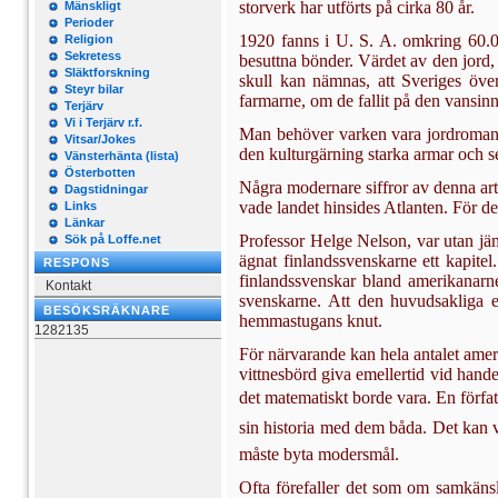
storverk har utförts på cirka 80 år.
Mänskligt
Perioder
1920 fanns i U. S. A. omkring 60.0
Religion
Sekretess
besuttna bönder. Värdet av den jord, 
Släktforskning
skull kan nämnas, att Sveriges över
Steyr bilar
farmarne, om de fallit på den vansinn
Terjärv
Vi i Terjärv r.f.
Man behöver varken vara jordromantike
Vitsar/Jokes
den kulturgärning starka armar och se
Vänsterhänta (lista)
Österbotten
Några modernare siffror av denna art s
Dagstidningar
vade landet hinsides Atlanten. För 
Links
Länkar
Professor Helge Nelson, var utan jä
Sök på Loffe.net
ägnat finlandssvenskarne ett kapite
RESPONS
finlandssvenskar bland amerikanarn
Kontakt
svenskarne. Att den huvudsakliga e
BESÖKSRÄKNARE
hemmastugans knut.
1282135
För närvarande kan hela antalet ame
vittnes­börd giva emellertid vid hande
det mate­matiskt borde vara. En förfa
sin historia med dem båda. Det kan va
måste byta modersmål.
Ofta förefaller det som om samkänsla