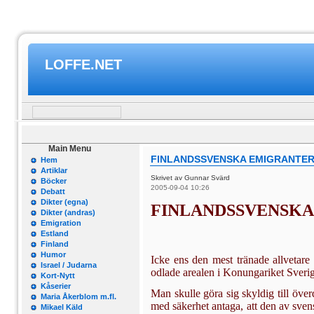
LOFFE.NET
Main Menu
FINLANDSSVENSKA EMIGRANTER 
Hem
Artiklar
Skrivet av Gunnar Svärd
Böcker
2005-09-04 10:26
Debatt
Dikter (egna)
FINLANDSSVENSKA
Dikter (andras)
Emigration
Estland
Finland
Humor
Icke ens den mest tränade allvetar
Israel / Judarna
odlade arealen i Konungariket Sveri
Kort-Nytt
Kåserier
Man skulle göra sig skyldig till öve
Maria Åkerblom m.fl.
med sä­kerhet antaga, att den av sve
Mikael Käld