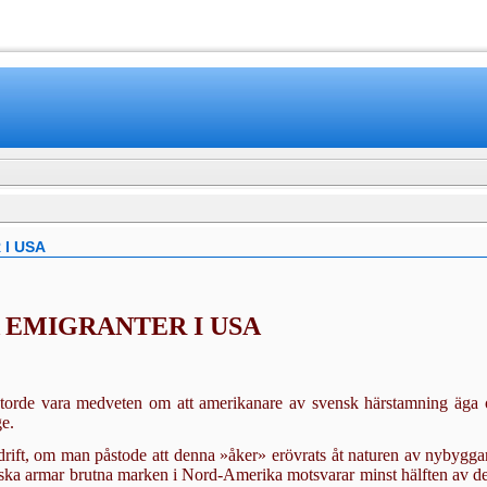
www.mamboteam.com
I USA
 EMIGRANTER I USA
e torde vara medveten om att amerikanare av svensk härstamning äga o
ge.
rdrift, om man påstode att denna »åker» erövrats åt naturen av nybygga
nska armar brutna marken i Nord-Amerika motsvarar minst hälften av den 