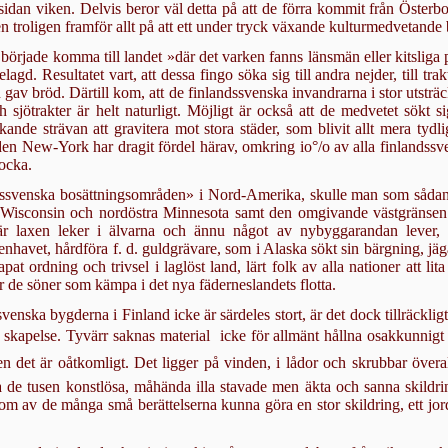
idan viken. Delvis beror väl detta på att de förra kommit från Österbo
n troligen framför allt på att ett under tryck växande kulturmedvetande 
 började komma till landet »där det varken fanns länsmän eller kitsliga 
gd. Resultatet vart, att dessa fingo söka sig till andra nejder, till trak
av bröd. Därtill kom, att de finlandssvenska invandrarna i stor utsträck
 sjötrakter är helt naturligt. Möjligt är också att de medvetet sökt s
nde strävan att gravitera mot stora städer, som blivit allt mera tydl
taden New-York har dragit fördel härav, omkring io°/o av alla finlandss
locka.
svenska bosättnings­områden» i Nord-Amerika, skulle man som sådana 
a Wisconsin och nordöstra Minne­sota samt den omgivande västgränsen. Sp
, där laxen leker i älvarna och ännu något av nybyggarandan lever
ten­havet, hårdföra f. d. guldgrävare, som i Alaska sökt sin bärg­ning,
at ordning och trivsel i laglöst land, lärt folk av alla nationer att li
r de söner som kämpa i det nya fäderneslandets flotta.
ska bygderna i Fin­land icke är särdeles stort, är det dock tillräckligt f
ns skapelse. Tyvärr saknas ma­terial  icke för allmänt hållna osakkunni
n det är oåtkomligt. Det ligger på vin­den, i lådor och skrubbar överal
a de tusen konstlösa, måhända illa stavade men äkta och sanna skildri
som av de många små berättelserna kunna göra en stor skild­ring, ett j