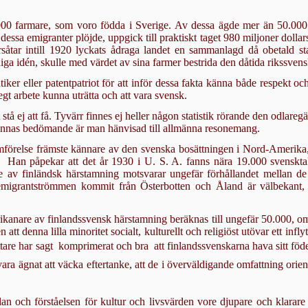
00 farmare, som voro födda i Sverige. Av dessa ägde mer än 50.000 
dessa emigranter plöjde, uppgick till praktiskt taget 980 miljoner dolla
såtar intill 1920 lyckats ådraga lan­det en sammanlagd då obetald sta
iga idén, skulle med värdet av sina farmer bestrida den dåtida rikssvens
r eller patentpat­riot för att inför dessa fakta känna både respekt och
gt arbete kunna uträtta och att vara svensk.
tå ej att få. Tyvärr finnes ej heller någon statistik rörande den odlaregä
dennas bedömande är man hänvisad till allmänna resonemang.
mförelse främste kän­nare av den svenska bosättningen i Nord-Amerika,
l. Han påpekar att det år 1930 i U. S. A. fanns nära 19.000 svenskt
e av finländsk härstamning motsvarar ungefär för­hållandet mellan d
migrantströmmen kommit från Österbotten och Åland är väl­bekant, l
rikanare av finlands­svensk härstamning beräknas till ungefär 50.000
n att denna lilla minoritet so­cialt, kulturellt och religiöst utövar ett i
ttare har sagt  komprimerat och bra  att finlandssvenskarna hava sitt 
ra ägnat att väcka efter­tanke, att de i överväldigande omfattning orient
n och förståelsen för kultur och livsvärden vore djupare och klarare 