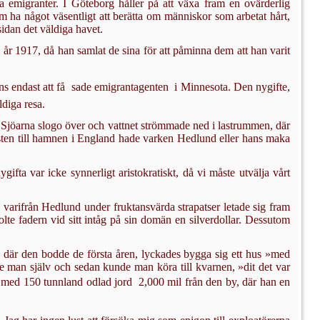
ka emigranter. I Göteborg håller på att växa fram en ovärderlig
m ha något väsentligt att be­rätta om människor som arbetat hårt,
sidan det väldiga havet.
 år 1917, då han samlat de sina för att påminna dem att han varit
 endast att få  sade emigrantagenten  i Minnesota. Den nygifte,
diga resa.
g. Sjöarna slogo över och vattnet strömmade ned i lastrummen, där
en till hamnen i Eng­land hade varken Hedlund eller hans maka
ta var icke synnerligt aristokratiskt, då vi måste utvälja vårt
 varifrån Hedlund under fruktansvärda strapatser letade sig fram
olte fadern vid sitt intåg på sin domän en silverdollar. Dessutom
a, där den bod­de de första åren, lyckades bygga sig ett hus »med
ade man själv och sedan kunde man köra till kvarnen, »dit det var
d med 150 tunnland odlad jord  2,000 mil från den by, där han en