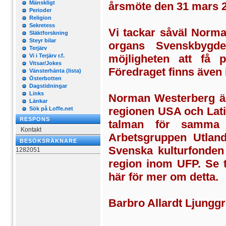
Mänskligt
årsmöte den 31 mars 20
Perioder
Religion
Sekretess
Vi tackar såväl Norm
Släktforskning
Steyr bilar
organs Svenskbygde
Terjärv
Vi i Terjärv r.f.
möjligheten att få p
Vitsar/Jokes
Föredraget finns även
Vänsterhänta (lista)
Österbotten
Dagstidningar
Links
Norman Westerberg är
Länkar
regionen USA och Lati
Sök på Loffe.net
RESPONS
talman för samma 
Kontakt
Arbetsgruppen Utland
BESÖKSRÄKNARE
Svenska kulturfonden 
1282051
region inom UFP. Se t
här för mer om detta.
Barbro Allardt Ljungg