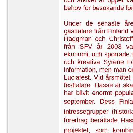
och arkivet är öppet v
behov för besökande fo
Under de senaste år
gästtalare från Finland
Häggman och Christoff
från SFV år 2003 var
ekonomi, och sporrade t
och kreativa Syrene Fo
information, men man o
Luciafest. Vid årsmöte
festtalare. Hasse är s
har blivit enormt popu
september. Dess Finla
intressegrupper (histori
föredrag berättade Hasse
projektet, som kombi