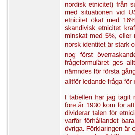
nordisk etnicitet) från 
med situationen vid 
etnicitet ökat med 16
skandivisk etnicitet k
minskat med 5%, eller 
norsk identitet är star
nog först överraskand
frågeformuläret ges al
nämndes för första gång
alltför ledande fråga f
I tabellen har jag tagi
före år 1930 kom för a
dividerar talen för etn
varför förhållandet bar
övriga. Förklaringen är 