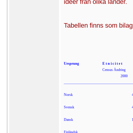
idéer från olika länder.
Tabellen finns som bila
Ursprung
E t n i c i t e t
Census
Ändring
2000
______________________________________
Norsk
Svensk
Dansk
Finländsk