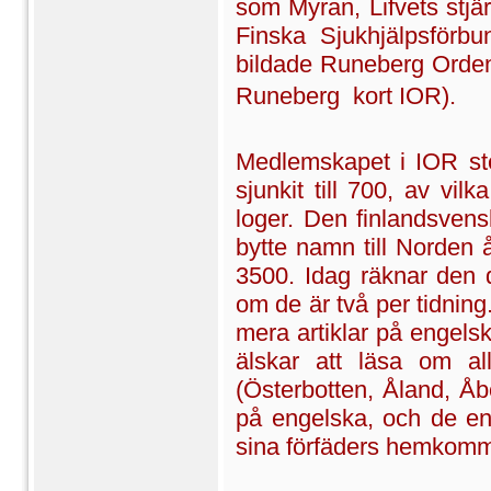
som Myran, Lifvets stj
Finska Sjukhjälpsförb
bildade Runeberg Orden 
Runeberg  kort IOR).
Medlemskapet i IOR ste
sjunkit till 700, av vil
loger. Den finlandsven
bytte namn till Norden 
3500. Idag räknar den 
om de är två per tidning
mera artiklar på engelsk
älskar att läsa om al
(Österbotten, Åland, Å
på engelska, och de eng
sina förfäders hemkom