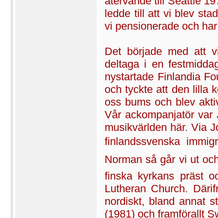
återvände till Seattle
ledde till att vi blev s
vi pensionerade och har 
Det började med att vi
deltaga i en festmidda
nystartade Finlandia Fo
och tyckte att den lill
oss bums och blev akti
Vår ackompanjatör var 
musikvärlden här. Via Jo
finlandssvenska immig
Norman så går vi ut och
finska kyrkans präst o
Lutheran Church. Därif
nordiskt, bland annat 
(1981) och framförallt S