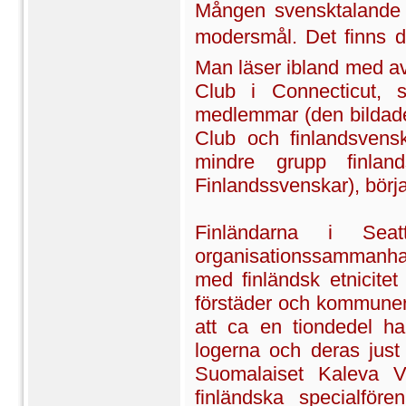
Mången svensktalande am
modersmål. Det finns d
Man läser ibland med a
Club i Connecticut,
medlemmar (den bildad
Club och finlandsvens
mindre grupp finla
Finlandssvenskar), börjat
Finländarna i Sea
organisationssammanha
med finländsk etnicite
förstäder och kommuner
att ca en tiondedel ha
logerna och deras just
Suomalaiset Kaleva Ve
finländska specialför