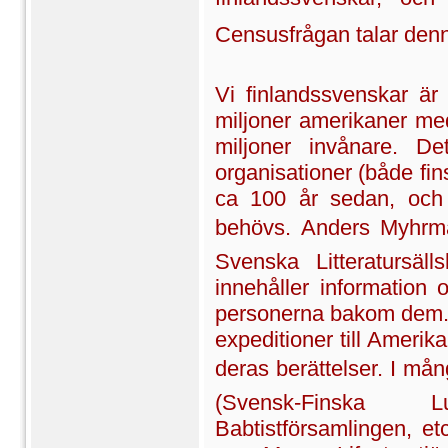
Censusfrågan talar den
Vi finlandssvenskar är 
miljoner amerikaner med
miljoner invånare. De
organisationer (både fi
ca 100 år sedan, och k
behövs. Anders Myhrman
Svenska Litteratursäl
innehåller information
personerna bakom dem. 
expeditioner till Ameri
deras berättelser. I mån
(Svensk-Finska L
Babtistförsamlingen, et