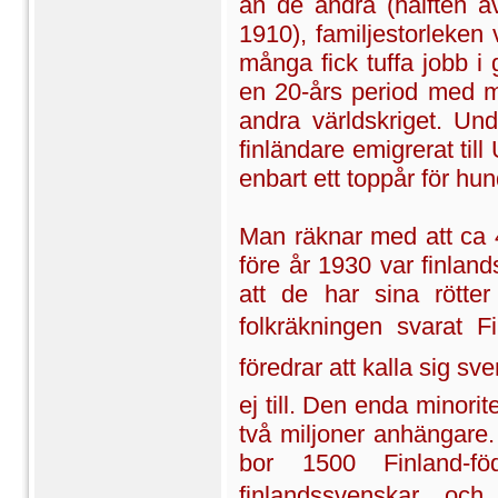
än de andra (hälften a
1910), familjestorleken 
många fick tuffa jobb i
en 20-års period med m
andra världskriget. Un
finländare emigrerat til
enbart ett toppår för hu
Man räknar med att ca 
före år 1930 var finlan
att de har sina rött
folkräkningen svarat 
föredrar att kalla sig s
ej till. Den enda minor
två miljoner anhängare. 
bor 1500 Finland-fö
finlandssvenskar, oc