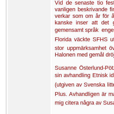
Vid de senaste tio fes
vanligen beskrivande fi
verkar som om år för å
kanske inser att det 
gemensamt språk  engel
Florida väckte SFHS uts
stor uppmärksamhet öv
Halonen med gemål dröj
Susanne Österlund-Pöt
sin avhandling Etnisk i
(utgiven av Svenska litt
Plus. Avhandligen är ma
mig citera några av Su