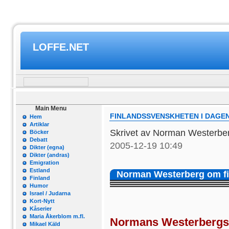
LOFFE.NET
Main Menu
FINLANDSSVENSKHETEN I DAGE
Hem
Artiklar
Skrivet av Norman Westerb
Böcker
Debatt
2005-12-19 10:49
Dikter (egna)
Dikter (andras)
Emigration
Estland
Norman Westerberg om fi
Finland
Humor
Israel / Judarna
Kort-Nytt
Kåserier
Maria Åkerblom m.fl.
Normans Westerbergs f
Mikael Käld