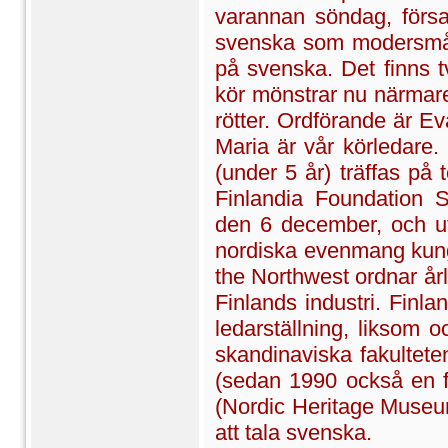
varannan söndag, förs
svenska som modersmål
på svenska. Det finns t
kör mönstrar nu närmare
rötter. Ordförande är E
Maria är vår körledare.
(under 5 år) träffas på
Finlandia Foundation S
den 6 december, och u
nordiska evenmang kun
the Northwest ordnar årl
Finlands industri. Finla
ledarställning, liksom o
skandinaviska fakultete
(sedan 1990 också en f
(Nordic Heritage Museum)
att tala svenska.