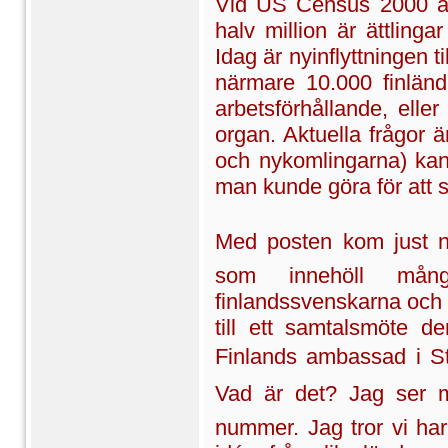
Vid US Census 2000 ang
halv million är ättlingar
Idag är nyinflyttningen 
närmare 10.000 finländar
arbetsförhållande, elle
organ. Aktuella frågor 
och nykomlingarna) kan
man kunde göra för att sk
Med posten kom just nu
som innehöll mång
finlandssvenskarna och 
till ett samtalsmöte 
Finlands ambassad i St
Vad är det? Jag ser 
nummer. Jag tror vi har