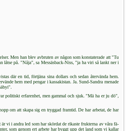
velser. Men han blev av­bruten av någon som konstaterade att "Tu
an låtse på. "Nåja", sa Messäsback-Niss, "ja ha viri så lankt ner i
stas där en tid, förtjä­na sina dollars och sedan återvända hem.
tervände hem med pengar i kassakistan. Ja. Sund-Sandra menade
säbyi".
ar politiskt erfarenhet, men gammal och sjuk. "Mä ha er ju dö",
 hopp om att skapa sig en tryggad framtid. De har arbetat, de har
är vi i andra led som har skördat de rikaste frukterna av våra fä­
nter, som genom ert arbete har byggt upp det land som vi kallar