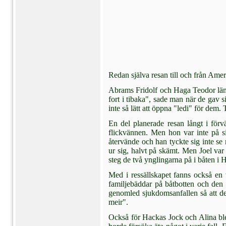
Redan själva resan till och från Ameri
Abrams Fridolf och Haga Teodor lämn
fort i tibaka", sade man när de gav s
inte så lätt att öppna "ledi" för dem.
En del planerade resan långt i förv
flickvännen. Men hon var inte på si
återvände och han tyckte sig inte se
ur sig, halvt på skämt. Men Joel var
steg de två ynglingarna på i båten i H
Med i ressällskapet fanns också en
familje­bäddar på båtbotten och den
genomled sjukdomsanfallen så att de
meir".
Också för Hackas Jock och Alina blev