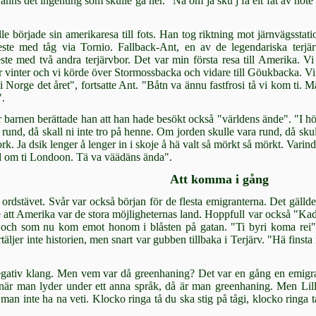
 Fanns det ingenting som skulle gå ner. "Nå om ja sku j få eit fat åv ho
le bör­jade sin amerikaresa till fots. Han tog riktning mot järnvägssta
ste med tåg via Tornio. Fallback-Ant, en av de legenda­riska terjä
reste med två andra terjärvbor. Det var min första resa till Amerika.
r vinter och vi körde över Stormossbacka och vidare till Göukbacka. Vi 
Norge det året", fortsatte Ant. "Båtn va ännu fastfrosi tå vi kom ti. Mä 
".
bar­nen berättade han att han hade besökt också "världens ände". "I höst
r rund, då skall ni inte tro på henne. Om jorden skul­le vara rund, då skull
rk. Ja dsik lenger å lenger in i skoje å hä valt så mörkt så mörkt. Varin
nd om ti Londoon. Tä va väädäns ända".
Att komma i gång
i ordstävet. Svår var också början för de flesta emigranterna. Det gällde 
att Amerika var de stora möjligheternas land. Hoppfull var också "Ka
 och som nu kom emot honom i blåsten på gatan. "Ti byri koma rei",
rtäljer inte historien, men snart var gubben tillbaka i Terjärv. "Hä fins
ativ klang. Men vem var då greenhaning? Det var en gång en emigrant
en, när man ly­der under ett anna språk, då är man green­haning. Men Li
n inte ha na veti. Klocko ringa tå du ska stig på tågi, klocko ringa tå