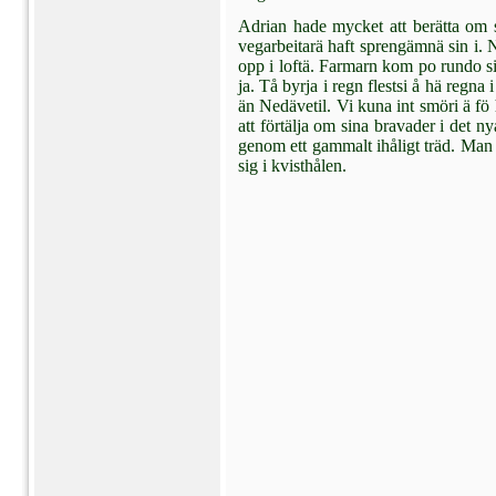
Adrian hade mycket att berätta om s
vegarbeitarä haft sprengämnä sin i. Nu
opp i loftä. Farmarn kom po rundo sin
ja. Tå byrja i regn flestsi å hä regna i
än Nedävetil. Vi kuna int smöri ä fö
att för­tälja om sina bravader i det n
genom ett gammalt ihåligt träd. Ma
sig i kvisthå­len.