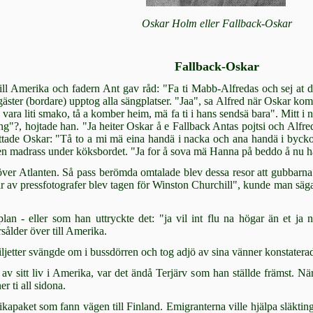
Oskar Holm eller Fallback-Oskar
Fallback-Oskar
ill Amerika och fadern Ant gav råd: "Fa ti Mabb-Alfredas och sej at d
s­ter (bordare) upptog alla sängplatser. "Jaa", sa Alfred när Oskar kom, 
 vara liti smako, tå a komber heim, mä fa ti i hans sendsä bara". Mitt i 
"?, hoj­tade han. "Ja heiter Oskar å e Fallback An­tas pojtsi och Alfred
ättade Oskar: "Tå to a mi mä eina handä i nacka och ana handä i byck
 en madrass under köksbordet. "Ja for å sova mä Hanna på beddo å nu h
ver Atlanten. Så pass berömda omtalade blev des­sa resor att gubbarn
 av pressfotografer blev tagen för Winston Churchill", kunde man säga e
lan - el­ler som han uttryckte det: "ja vil int flu na hö­gar än et j
ålder över till Ame­rika.
ljet­ter svängde om i bussdörren och tog adjö av sina vänner konstatera
l av sitt liv i Amerika, var det ändå Terjärv som han ställde främst. 
er ti all sidona.
apa­ket som fann vägen till Finland. Emigranter­na ville hjälpa släkt