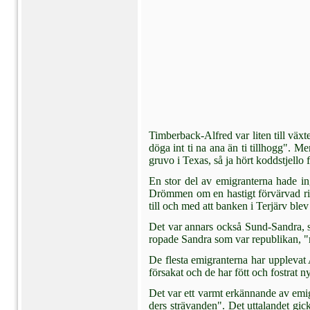
Timberback-Alfred var liten till väx
döga int ti na ana än ti tillhogg". M
gruvo i Texas, så ja hört koddstjello
En stor del av emigranterna hade ing
Drömmen om en hastigt förvärvad ri
till och med att banken i Terjärv ble
Det var annars också Sund-Sandra, s
ro­pade Sandra som var republikan, "mä
De flesta emigranterna har upplevat A
försakat och de har fött och fostrat ny
Det var ett varmt erkännande av emigr
ders strävanden". Det uttalandet gic