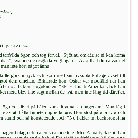
eskog,
ö
ett par av dessa.
årfyllda ögon och tog farväl. "Stjöt nu om äär, så ni kan koma
 tibak", svarade de resglada ynglingarna. Av allt att döma var det
r man inte hört något ännu.
skulle göra intryck och kom med sin nyköpta kullagercykel till
 något dem emellan, förklarade hon. Oskar var modfälld när han
tå barfota bakom stuguknuten. "Ska vi fara ti Amerika", fick han
t mera blev inte sagt mellan de två, men inte lång tid därefter,
höga och livet på båten var allt annat än angenämt. Man låg i
te av att hålla finheten uppe längre. Hon stod på alla fyra och
en stund och så konstaterade Joel: "Nu halder int backproppi na
 magen i olag och ma­ten smakade inte. Men Alina tyckte att han