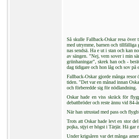
Så skulle Fallback-Oskar resa över t
med utrymme, barnen och tillfälliga gä
nas sendsä. Ha e ut i stan och kan no
av sängen. "Nej, vem sover i min säng
griinhaningar", skrek han och - ber
dag tidiga­re och hon låg och sov på
Fallback-Oskar gjorde många resor ö
ti­den. "Det var en månad innan Oskar
och förberedde sig för nödlandning.
Oskar hade en viss skräck för flygp
debattbröder och reste ännu vid 84-års
När han utrustad med pass och flygbi
Trots att Oskar hade levt en stor de
pojka, stjyi er högst i Tärjär. Hä gar n
Under krigsåren var det många amerik