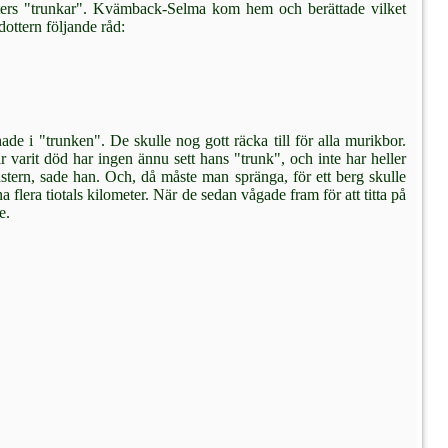
nters "trunkar". Kvämback-Selma kom hem och berättade vilket
dottern följande råd:
 i "trunken". De skul­le nog gott räcka till för alla murikbor.
r varit död har ingen ännu sett hans "trunk", och inte har heller
tern, sade han. Och, då måste man spränga, för ett berg skulle
 flera tiotals kilometer. När de sedan vågade fram för att titta på
e.