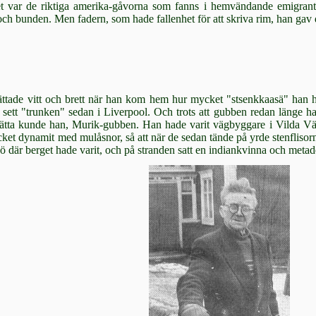
et var de riktiga amerika-gåvorna som fanns i hemvän­dande emigra
och bunden. Men fadern, som hade fallenhet för att skriva rim, han gav 
tade vitt och brett när han kom hem hur mycket "stsenkkaasä" han hade
 sett "trun­ken" sedan i Liverpool. Och trots att gubben redan länge ha
ätta kunde han, Mu­rik-gubben. Han hade varit vägbyggare i Vilda Väs
et dynamit med mulås­nor, så att när de sedan tände på yrde sten­flisorna
sjö där berget hade varit, och på stranden satt en indiankvinna och me­tad