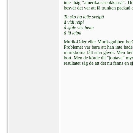
inte ihåg "amerika-stsenkkaasä". D
besvär det var att få trunken packad 
Tu sko ha teije sveipä
å vidi reipi
å sjölv viri heim
å iti leipä
Murik-Oder eller Murik-gubben berät
Pro­blemet var bara att han inte hade
murikborna fått sina gåvor. Men ber
bort. Men de kör­de dit "joutava" myck
resultatet såg de att det nu fanns en 