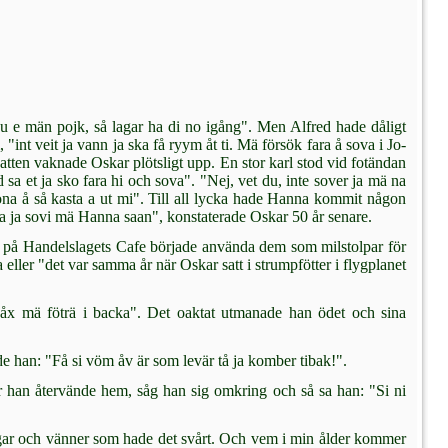
u e män pojk, så lagar ha di no igång". Men Alfred hade då­ligt
"int veit ja vann ja ska få ryym åt ti. Mä försök fara å sova i Jo­
natten vaknade Oskar plötsligt upp. En stor karl stod vid fotändan
 sa et ja sko fara hi och sova". "Nej, vet du, inte sover ja mä na
ona å så kasta a ut mi". Till all lycka hade Hanna kommit någon
a ja sovi mä Hanna saan", konstaterade Oskar 50 år senare.
a på Handelslagets Cafe började använda dem som milstolpar för
ller "det var samma år när Oskar satt i strumpfötter i flygplanet
a nåx mä föträ i backa". Det oak­tat utmanade han ödet och sina
de han: "Få si vöm åv är som levär tå ja komber tibak!".
När han återvände hem, såg han sig omkring och så sa han: "Si ni
ingar och vänner som hade det svårt. Och vem i min ålder kommer