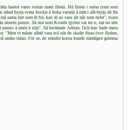
rätta hastot vann svinäs matn finsta. Hä finsta i sama rymi som
n stånd byrja svina bockis å boka varadä å mitt i allt byrja de flu
mä sama fart som di for, kan di no vara jär når som helst", svara
a i ein storein panno. Så stor som Kronbi tjyrtso var int o, mä no stör
 i panno å smör ä söjs". Så be­rättade Adrian. Och han hade mera
kor. "Men vi måste alltid vara två när de skulle föras över floden,
 på andra sidan. För se, de mindre korna kunde nämligen gömma