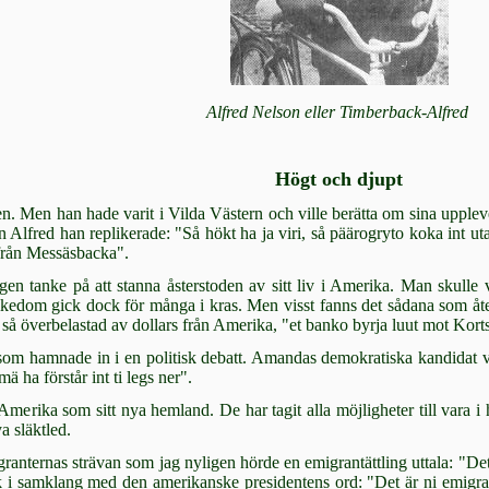
Alfred Nelson eller Timberback-Alfred
Högt och djupt
ten. Men han hade varit i Vilda Västern och ville berätta om sina upple
en Alfred han replikerade: "Så hökt ha ja viri, så päärogryto koka int ut
 från Messäsbacka".
en tanke på att stanna åsterstoden av sitt liv i Amerika. Man skulle vi
kedom gick dock för många i kras. Men visst fanns det sådana som å
v så överbelastad av dollars från Amerika, "et banko byrja luut mot Kort
om hamnade in i en politisk debatt. Amandas de­mokratiska kandidat v
 ha för­står int ti legs ner".
me­rika som sitt nya hemland. De har tagit alla möjligheter till vara i
a släkt­led.
an­ternas strävan som jag nyligen hörde en emi­grantättling uttala: "Det 
k i sam­klang med den amerikanske presidentens ord: "Det är ni emigra