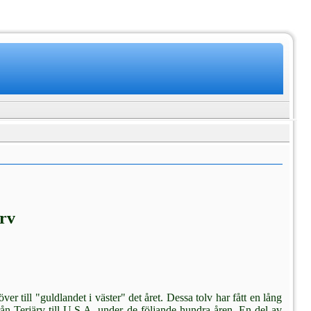
rv
er till "guldlandet i väster" det året. Dessa tolv har fått en lång
från Terjärv till U.S.A. under de följande hundra åren. En del av