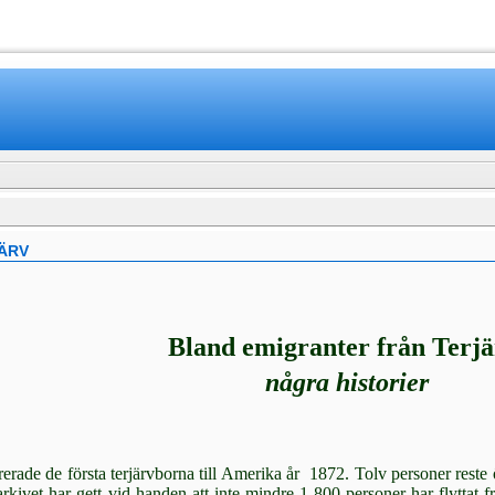
www.mamboteam.com
ÄRV
Bland emigranter från Terjä
 några historier
erade de första terjärvborna till Amerika år 1872. Tolv personer reste öv
ar­kivet har gett vid handen att inte mindre 1 800 personer har flyttat 