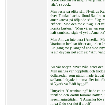
borde försöka äta något i varje fall.
tåla", sa Jock.
Man reste på olika sätt. Nygårds Kal
över Taralantbacka. Sund-Sandra re
amerikaresa på följande sätt: "Jag 
"kånel". Med den for vi iväg. Det va
norska kusten." "Men våren var sen i 
haft samblast, sigla vi yvi ti Amerika
Men Ant var inte bara i Amerika. För 
lärarinnan berättar för er att jorden ä
Ein gäng for ja langt på ana sido Nyo
ja ein dsypan röst som sa: "Ant, vä
All vår början bliver svår, heter det 
Men många var hoppfulla och trodde 
dollarsedel, som någon hade tappat
sedlarna bör­jade komma eller inte fö
si Nyork va fäädi byggd".
Uttrycket "Greenhaning" hade en neg
för­stånd och därtill förlorar hälft
greenhaningstiden: "I Amerika bövä ma
ringa tå du ska slut ti arbeit".