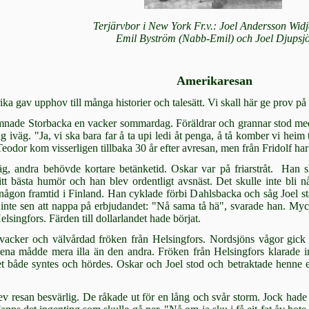
Terjärvbor i New York Fr.v.: Joel Andersson Widj
Emil Byström (Nabb-Emil) och Joel Djupsj
Amerikaresan
ka gav upphov till många historier och talesätt. Vi skall här ge prov på 
ade Storbacka en vacker sommardag. Föräldrar och grannar stod med t
ig iväg. "Ja, vi ska bara far å ta upi ledi åt penga, å tå komber vi heim
 Teodor kom visserligen tillbaka 30 år efter avresan, men från Fridolf ha
äg, andra behövde kortare betänketid. Oskar var på friarstråt. Han 
tt bästa humör och han blev ordentligt avsnäst. Det skulle inte bli
 någon framtid i Finland. Han cyklade förbi Dahlsbacka och såg Joel s
 inte sen att nappa på erbjudandet: "Nå sama tå hä", svarade han. Mycke
elsingfors. Färden till dollarlandet hade börjat.
 vacker och välvårdad fröken från Helsingfors. Nordsjöns vågor gick 
 ena mådde mera illa än den andra. Fröken från Helsingfors klarade in
t både syntes och hör­des. Oskar och Joel stod och betraktade hen­ne 
 re­san besvärlig. De råkade ut för en lång och svår storm. Jock hade