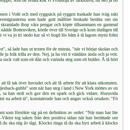
te soppo, som de bruka kok vi Fröudöjä åv fårklöuva, hä sko ja no
tionen i Volti och med ryggsäck på ryggen traskade han iväg rakt
rvemigranterna som hade gott mål­före brukade berätta om sin
 Vi skramlade ihop våra pengar och köpte till­sammans en gammal
nådde Bottenviken, körde över till Sverige och kom slutligen till
vi va jo tri stedo kar så vi hogd lös båtn å tå lagom mytsi foltsi
", så lade han ut tex­ten för de minsta, "när vi börjar skolan och
e ju folk trilla av den. Nej, ja ha viri ti väädäns ända och ja veit.
da suck valt som eit dån och varinda steg som eit bulder. Å tå hört
att få tak över hu­vudet och att få arbete för att klara utkom­sten.
djesback-gubbi" som när han steg i land i New York möttes av en
 sa han stolt och gav den en spark och gick vidare. Huruvida
ta int na arbeit tä", konstaterade han och angav också orsaken: "Fö
 som försökte sig på en definition av ordet: "När man har lite
ll-Viktor tog saken från den positiva sidan när han berättade om
 du ska stig åv tågi. Klocko ringa tå du ska byri arbeit å klocko