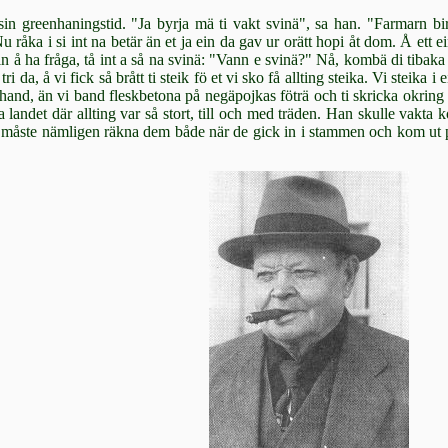
in greenhaningstid. "Ja byrja mä ti vakt svinä", sa han. "Farmarn bi
 råka i si int na betär än et ja ein da gav ur orätt hopi åt dom. Å ett ei
 å ha fråga, tå int a så na svinä: "Vann e svinä?" Nå, kombä di tibaka 
 tri da, å vi fick så brått ti steik fö et vi sko få allting steika. Vi steik
 hand, än vi band fleskbetona på negäpojkas föträ och ti skricka okring
ya landet där allting var så stort, till och med träden. Han skulle vakta 
n måste nämligen räkna dem både när de gick in i stammen och kom ut