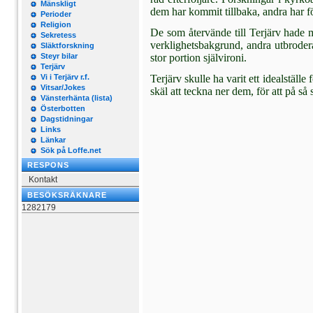
Mänskligt
dem har kommit tillbaka, andra har för
Perioder
Religion
De som återvände till Terjärv hade m
Sekretess
verk­lighetsbakgrund, andra utbroder
Släktforskning
Steyr bilar
stor por­tion självironi.
Terjärv
Vi i Terjärv r.f.
Terjärv skulle ha varit ett idealställe
Vitsar/Jokes
skäl att teckna ner dem, för att på så
Vänsterhänta (lista)
Österbotten
Dagstidningar
Links
Länkar
Sök på Loffe.net
RESPONS
Kontakt
BESÖKSRÄKNARE
1282179