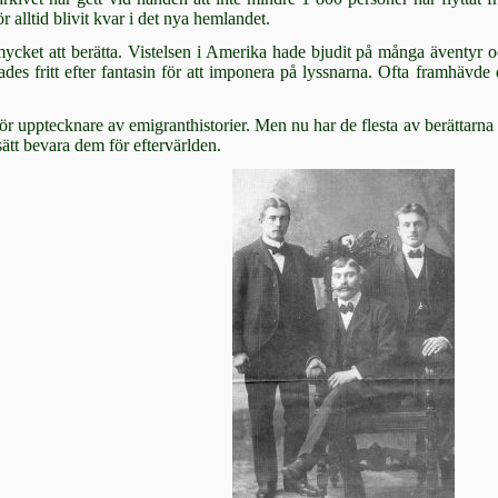
 alltid blivit kvar i det nya hemlandet.
ycket att berätta. Vistelsen i Amerika hade bjudit på många äventyr oc
ades fritt ef­ter fantasin för att imponera på lyssnarna. Ofta framhävd
 för upptecknare av emigranthistorier. Men nu har de flesta av berättarna d
 sätt bevara dem för eftervärlden.