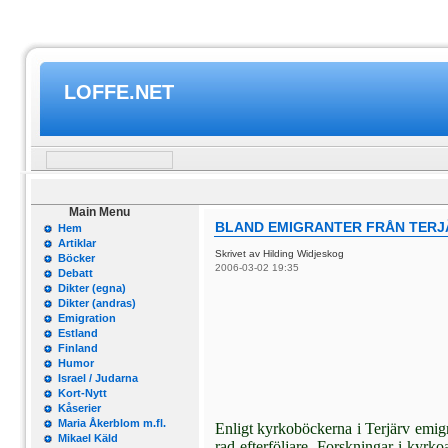
LOFFE.NET
Main Menu
BLAND EMIGRANTER FRÅN TERJ
Hem
Artiklar
Skrivet av Hilding Widjeskog
Böcker
2006-03-02 19:35
Debatt
Dikter (egna)
Dikter (andras)
Emigration
Estland
Finland
Humor
Israel / Judarna
Kort-Nytt
Kåserier
Maria Åkerblom m.fl.
Enligt kyrkoböckerna i Terjärv emi­gr
Mikael Käld
rad efterföljare. Forskningar i kyrko