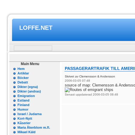
LOFFE.NET
Main Menu
PASSAGERARTRAFIK TILL AMER
Hem
Artiklar
Skrivet av Clemensson & Andersson
Böcker
2006-03-05 07:48
Debatt
source of map: Clemensson & Anderss
Dikter (egna)
Dikter (andras)
Senast uppdaterad 2006-03-05 08:48
Emigration
Estland
Finland
Humor
Israel / Judarna
Kort-Nytt
Kåserier
Maria Åkerblom m.fl.
Mikael Käld