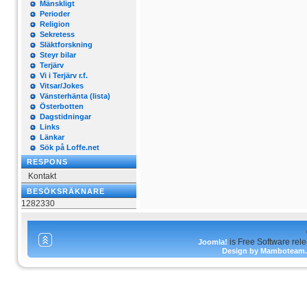
Mänskligt
Perioder
Religion
Sekretess
Släktforskning
Steyr bilar
Terjärv
Vi i Terjärv r.f.
Vitsar/Jokes
Vänsterhänta (lista)
Österbotten
Dagstidningar
Links
Länkar
Sök på Loffe.net
RESPONS
Kontakt
BESÖKSRÄKNARE
1282330
is Free Software rel
Joomla!
Design by Mamboteam