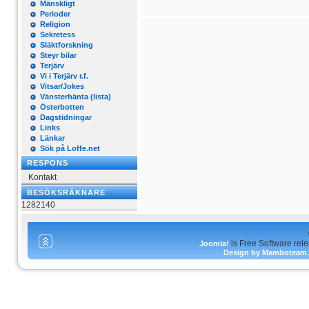
Mänskligt
Perioder
Religion
Sekretess
Släktforskning
Steyr bilar
Terjärv
Vi i Terjärv r.f.
Vitsar/Jokes
Vänsterhänta (lista)
Österbotten
Dagstidningar
Links
Länkar
Sök på Loffe.net
RESPONS
Kontakt
BESÖKSRÄKNARE
1282140
is Free Software rel
Joomla!
Design by Mamboteam