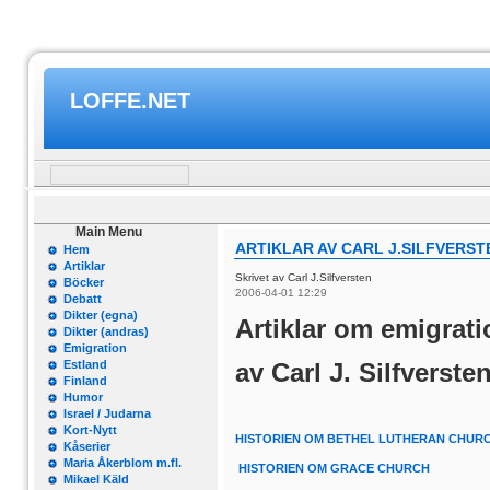
LOFFE.NET
Main Menu
ARTIKLAR AV CARL J.SILFVERST
Hem
Artiklar
Skrivet av Carl J.Silfversten
Böcker
2006-04-01 12:29
Debatt
Dikter (egna)
Artiklar om emigrat
Dikter (andras)
Emigration
Estland
av Carl J. Silfverste
Finland
Humor
Israel / Judarna
Kort-Nytt
HISTORIEN OM BETHEL LUTHERAN CHUR
Kåserier
Maria Åkerblom m.fl.
HISTORIEN OM GRACE CHURCH
Mikael Käld