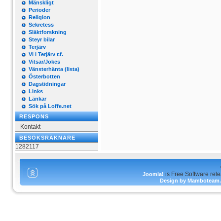
Mänskligt
Perioder
Religion
Sekretess
Släktforskning
Steyr bilar
Terjärv
Vi i Terjärv r.f.
Vitsar/Jokes
Vänsterhänta (lista)
Österbotten
Dagstidningar
Links
Länkar
Sök på Loffe.net
RESPONS
Kontakt
BESÖKSRÄKNARE
1282117
is Free Software rel
Joomla!
Design by Mamboteam