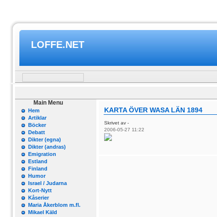
LOFFE.NET
Main Menu
KARTA ÖVER WASA LÄN 1894
Hem
Artiklar
Skrivet av -
Böcker
2006-05-27 11:22
Debatt
Dikter (egna)
Dikter (andras)
Emigration
Estland
Finland
Humor
Israel / Judarna
Kort-Nytt
Kåserier
Maria Åkerblom m.fl.
Mikael Käld