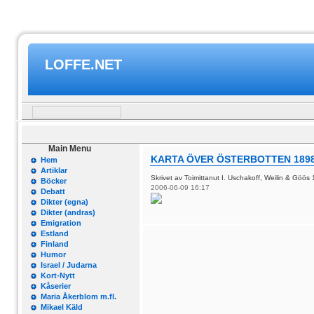
LOFFE.NET
Main Menu
KARTA ÖVER ÖSTERBOTTEN 189
Hem
Artiklar
Skrivet av Toimittanut I. Uschakoff, Weilin & Göös
Böcker
2006-06-09 16:17
Debatt
Dikter (egna)
Dikter (andras)
Emigration
Estland
Finland
Humor
Israel / Judarna
Kort-Nytt
Kåserier
Maria Åkerblom m.fl.
Mikael Käld