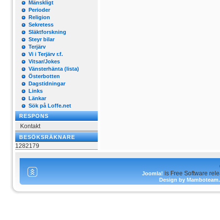
Mänskligt
Perioder
Religion
Sekretess
Släktforskning
Steyr bilar
Terjärv
Vi i Terjärv r.f.
Vitsar/Jokes
Vänsterhänta (lista)
Österbotten
Dagstidningar
Links
Länkar
Sök på Loffe.net
RESPONS
Kontakt
BESÖKSRÄKNARE
1282179
is Free Software rel
Joomla!
Design by Mamboteam